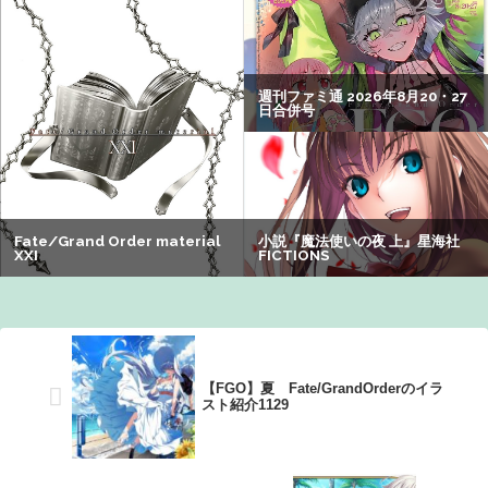
ロロの演劇のせいで2人も無駄死ににwwww
【画像】瀬戸環奈（セトカン）さん、ティファのコスプレ
でシコらせにくるｗｗｗ：26/08/01のニュース
【悲報】女子自転車競技、ブラに綿を詰めまくって空気抵
抗を減らすチート技が発覚ｗｗｗ
【閲覧注意】元臆女キャバ嬢の首吊り自配信、拡散されま
くって終わるｗｗｗｗｗｗｗ
【画像】オタク「実際にプレイしたらわかるけどライザは
友達って感じで性的な目では見れないｗ」←これｗｗｗ
ｗ：26/08/06のニュース
【FGO】夏 Fate/GrandOrderのイラ
スト紹介1129