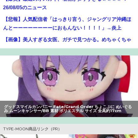
26/08/05のニュース
【悲報】人気配信者「はっきり言う、ジャングリア沖縄ほ
んとーーーーーーーーにおもんない！！！！」→炎上
【画像】美人すぎる女医、ガチで見つかる。めちゃくちゃ
いいべｗｗｗｗ ：26/08/04のニュース
【悲報】風俗嬢やってる女の末路ｗｗｗｗｗｗｗｗｗｗｗ
【朗報】アマガミの棚町薫さん、最新絵でめっちゃ可愛く
なる：26/08/03のニュース
【警告】社会人「スムージーにキウイ皮ごと入れよ。これ
美容にいいんだよね〜」→ 結果…
グッドスマイルカンパニー Fate/Grand Order ちょこぷに ぬいぐる
み ムーンキャンサー/BB 素材 ポリエステル サイズ 全高約17cm
【悲報】Z世代の身長低下の理由、ついに判明かｗｗｗｗ：
26/08/02のニュース
【衝撃】クルタ族虐 殺の犯人、ツェリードニヒで確定！ク