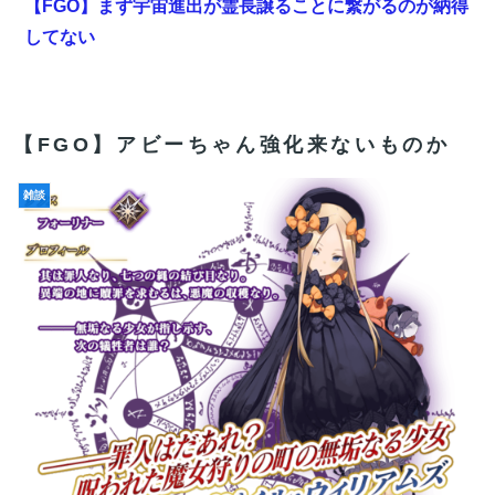
【FGO】まず宇宙進出が霊長譲ることに繋がるのが納得
してない
【悲報】札幌オリンピック、８割が賛成・・・・
【雑談】アニプレックスってFGO以外で稼げるスマホゲ
【FGO】アビーちゃん強化来ないものか
ームってあるんだっけ？
【速報】パさん「平和を願う式典なのに防弾ガラスと防
雑談
弾バッグSP」安倍元首相の悲劇や石破前首相も同環境
だったことは忘れる
【FGO】まず宇宙進出が霊長譲ることに繋がるのが納得
してない
【FGO】低レア強化はニッチな需要満たしていけ
【FGO】ティアマト Fate/GrandOrderのイラスト紹介
3984
【FGO】セミラミス Fate/GrandOrderのイラスト紹介