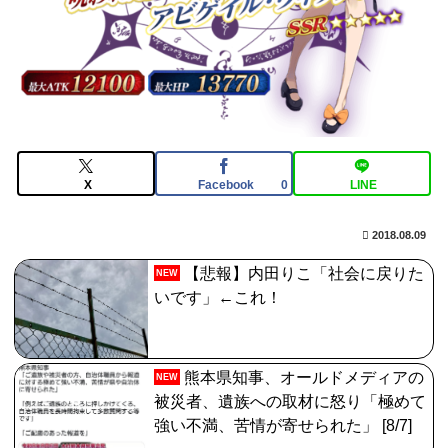
3983
【画像】日本を代表する大物漫画家、高市早苗と小泉進
次郎にガチギレ 痛烈な風刺漫画を投稿
【FGO】スルトくんは保険に使えたのかね実際
X
Facebook
LINE
0
2018.08.09
【悲報】内田りこ「社会に戻りた
NEW
いです」←これ！
熊本県知事、オールドメディアの
NEW
被災者、遺族への取材に怒り「極めて
強い不満、苦情が寄せられた」 [8/7]