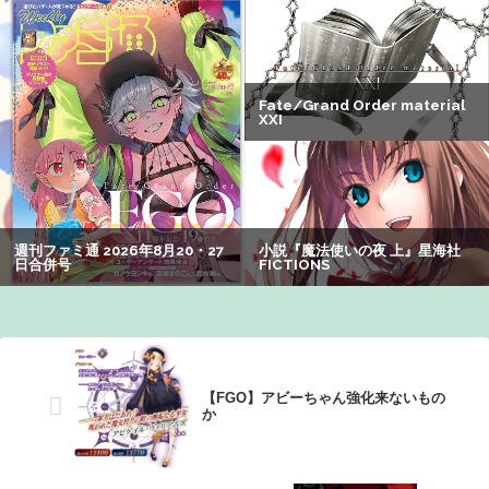
なる：26/08/03のニュース
【悲報】男が嫌いな男の特徴がこちらｗｗｗｗｗｗｗｗｗ
ｗ
【悲報】Z世代の身長低下の理由、ついに判明かｗｗｗｗ：
26/08/02のニュース
みいちゃん、セコカンになる
【画像】山ガールさん、山でラーメンを食べたらおじさん
に怒られるｗｗｗ
【悲報】有名漫画家「体重の減少が止まりません」→ファ
ンから心配の声：26/08/07のニュース
【FGO】アビーちゃん強化来ないもの
か