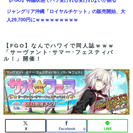
【FGO】再臨状態でバフ受けれる受けれないが困る
ジャングリア沖縄「ロイヤルチケット」の販売開始、大
人29,700円にｗｗｗｗｗｗｗｗｗ
【FGO】スルトくんは保険に使えたのかね実際
【速報】ダウンタウン浜田さん、差別発言と受け取られ
【FGO】なんでハワイで同人誌ｗｗｗ
る一言で炎上ｗｗｗｗｗｗ
「サーヴァント･サマー･フェスティバ
ル！」開催！
【FGO】ジャンヌ系にラクシュミーは含まれますか？W
ジル・ド・レェ強化みんなの反応まとめ
サーヴァント･サマー･フェスティバル！（サバ★フェス）
【雑談】アニプレックスってFGO以外で稼げるスマホゲ
ームってあるんだっけ？
【FGO】ジャンヌ系にラクシュミーは含まれますか？W
ジル・ド・レェ強化みんなの反応まとめ
【FGO】金時といい勝負。クーフーリン・オルタ強化み
んなの反応まとめ
X
Facebook
LINE
0