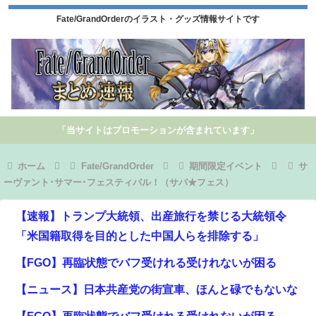
Fate/GrandOrderのイラスト・グッズ情報サイトです
「当サイトはプロモーションが含まれています」
ホーム
Fate/GrandOrder
期間限定イベント
サ
ーヴァント･サマー･フェスティバル！（サバ★フェス）
【速報】トランプ大統領、出産旅行を禁じる大統領令
「米国籍取得を目的とした中国人らを排除する」
【FGO】再臨状態でバフ受けれる受けれないが困る
【ニュース】日本共産党の街宣車、ほんと碌でもないな