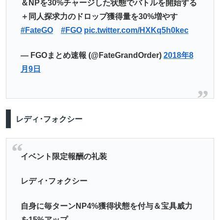
＆NPを30%チャージした状態でバトルを開始する
＋同人探求力のドロップ獲得量を30%増やす
#FateGO
#FGO
pic.twitter.com/HXKq5h0kec
— FGOまとめ速報 (@FateGrandOrder)
2018年8
月9日
レディ･フォクシー
イベント限定報酬の礼装
レディ･フォクシー
自身に毎ターンNP4%獲得状態を付与＆宝具威力
を15%アップ