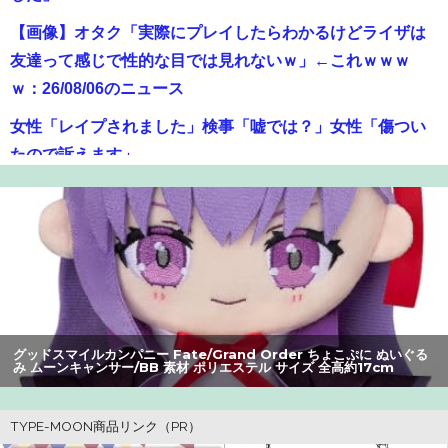
【画像】オタク「実際にプレイしたらわかるけどライザは
友達って感じで性的な目では見れないｗ」←これｗｗｗ
ｗ：26/08/06のニュース
女性「レイプされました」検事「嘘では？」女性「傷つい
たので訴えます」
【爆笑】最近のオスガキ、名前がダサすぎるｗｗｗｗ ：
26/08/05のニュース
【画像】井口裕香(36)、タンクトップがはち切れそうなくら
いデカイｗｗｗｗｗｗｗｗｗｗｗ
【画像】美人すぎる女医、ガチで見つかる。めちゃくちゃ
いいべｗｗｗｗ ：26/08/04のニュース
グッドスマイルカンパニー Fate/Grand Order ちょこぷに ぬいぐる
み ムーンキャンサー/BB 素材 ポリエステル サイズ 全高約17cm
【画像】咲-saki-作者、ようやく『奇乳』に気付くｗｗｗｗ
【朗報】アマガミの棚町薫さん、最新絵でめっちゃ可愛く