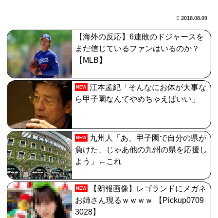
【画像】日焼け口リの締まったお尻っていいよね！ｗｗ
2018.08.09
ｗｗｗ
【海外の反応】6連敗のドジャースを
【FGO】グランドみんな金フォウいれてるもん？
まだ信じているファンはいるのか？
【MLB】
江本孟紀「そんなにお体が大事な
NEW
ら甲子園なんてやめちゃえばいい」
九州人「あ、甲子園で自分の県が
NEW
負けた、じゃあ他の九州の県を応援し
よう」←これ
【朗報画像】レゴランドにメガネ
NEW
お姉さん現るｗｗｗｗ 【Pickup0709
3028】