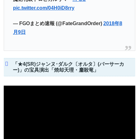
pic.twitter.com/04H0iD8rry
— FGOまとめ速報 (@FateGrandOrder)
2018年8
月9日
「★4(SR)ジャンヌ･ダルク〔オルタ〕(バーサーカ
ー)」の宝具演出「焼却天理・鏖殺竜」