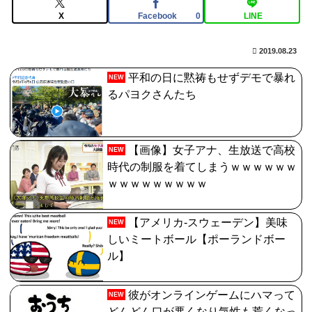
いの作って挑戦するの難しいかも
X
Facebook
LINE
0
【画像】仙台育英のマネージャー
2019.08.23
wwwwwwwwwwwwwwwwwww
平和の日に黙祷もせずデモで暴れ
NEW
【FGO】金時といい勝負。クーフーリン・オルタ強化み
るパヨクさんたち
んなの反応まとめ
【画像】女子アナ、生放送で高校
NEW
時代の制服を着てしまうｗｗｗｗｗｗ
ｗｗｗｗｗｗｗｗｗ
【アメリカ-スウェーデン】美味
NEW
しいミートボール【ポーランドボー
ル】
彼がオンラインゲームにハマって
NEW
どんどん口が悪くなり気性も荒くなっ