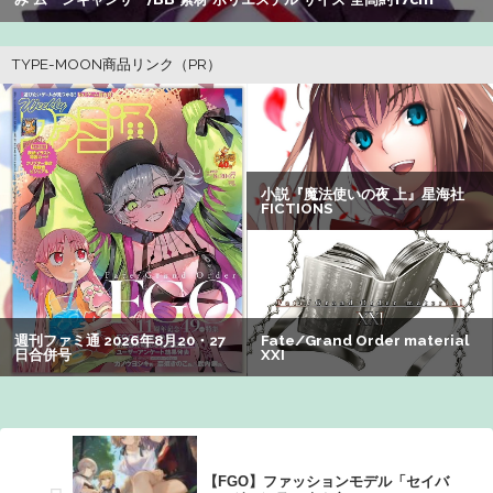
【悲報】Z世代の身長低下の理由、ついに判明かｗｗｗｗ：
26/08/02のニュース
【速報】ゼレンスキー大統領「日本の支援は期待されたほ
どの成果がない」WWWWWWWWWWW
【画像】瀬戸環奈（セトカン）さん、ティファのコスプレ
でシコらせにくるｗｗｗ：26/08/01のニュース
【悲報画像】ブルーロックになんJ民とドッピュン孕ませ男
登場www
【画像】絵師「印刷会社にゴミみたい印刷されたから晒す
わ」→お前がクレーマーだと大炎上
【画像】オタク「実際にプレイしたらわかるけどライザは
友達って感じで性的な目では見れないｗ」←これｗｗｗ
ｗ：26/08/06のニュース
【FGO】ファッションモデル「セイバ