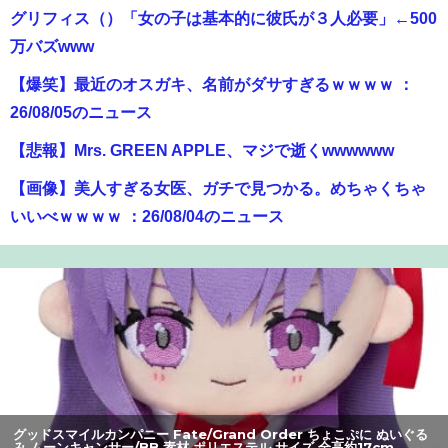
グリフィス（）「女の子は基本的に彼氏が３人必要」←500
万バズwww
【爆笑】最近のオスガキ、名前がダサすぎるｗｗｗｗ ：
26/08/05のニュース
【悲報】Mrs. GREEN APPLE、マジで逝くwwwwww
【画像】美人すぎる女医、ガチで見つかる。めちゃくちゃ
いいべｗｗｗｗ ：26/08/04のニュース
【動画】女子「勃ってんじゃん笑」男子「うるさい//」女子
「キャハハ！」→フラ開始ｗｗｗｗｗｗｗｗｗｗ
【朗報】アマガミの棚町薫さん、最新絵でめっちゃ可愛く
なる：26/08/03のニュース
成人向けゲーム『ヤリステ メスブター』開発者絶望、銀行
がsteamからの入金を拒否→金が入ってなくても売上金額
グッドスマイルカンパニー Fate/Grand Order ちょこぷに ぬいぐる
分の納税義務あり
み ムーンキャンサー/BB 素材 ポリエステル サイズ 全高約17cm