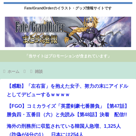
Fate/GrandOrderのイラスト・グッズ情報サイトです
「当サイトはプロモーションが含まれています」
ホーム
雑談
【感動】「左右盲」を抱えた女子、努力の末にアイドル
としてデビューするｗｗｗｗ
【FGO】コミカライズ「英霊剣豪七番勝負」【第47話】
勝負四・五番目（六）と先読み【第48話】決着 配信!!
海外の刑務所に収監されている韓国人急増、1,325人
（詐偽が4分の1） 日本には254人