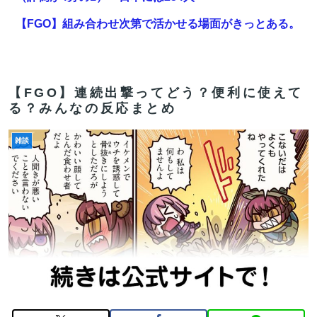
【FGO】組み合わせ次第で活かせる場面がきっとある。
鬼女紅葉・ファントム強化みんなの反応まとめ
【画像】壮絶ないじめでガチ濡れしてる女子
【FGO】連続出撃ってどう？便利に使えて
【FGO】ゲーム部分はガッツリ弄って欲しい。でも新し
る？みんなの反応まとめ
いの作って挑戦するの難しいかも
雑談
【超速報】くじら14号とかいう台風が発生するｗｗｗｗ
ｗｗ
【FGO】スルトくんは保険に使えたのかね実際
【FGO】ゲーム部分はガッツリ弄って欲しい。でも新し
いの作って挑戦するの難しいかも
【FGO】今から弓戴冠戦を回るが杉谷さんとエウエウ、
どっちが使いやすい？
【FGO】ゲーム部分はガッツリ弄って欲しい。でも新し