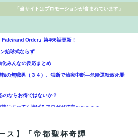
「当サイトはプロモーションが含まれています」
バン始球式ならず
強化みんなの反応まとめ
運転の無職男（３４）、独断で治療中断―危険運転致死罪
来るのならお得ではないか？
復讐にすべてを捧げるヱロゲが発売ｗｗｗｗｗ
ス強化がすごいと話題に
でも褒めないのでポジショントーク確定ｗｗｗ」
強化みんなの反応まとめ
エース】「帝都聖杯奇譚