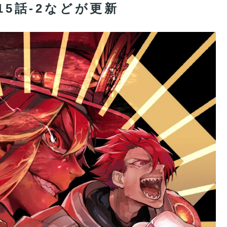
】第15話-2などが更新
を訪れたちびっ子集団が世界をメロメロに
エウ、どっちが使いやすい？
来るのならお得ではないか？
ある。鬼女紅葉・ファントム強化みんなの反応まとめ
/rand Order』第466話更新！