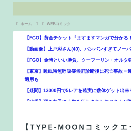
ホーム
WEBコミック
【動画像】上戸彩さん(40)、パンパンすぎてノー
【FGO】金時といい勝負。クーフーリン・オルタ
【東京】睡眠時無呼吸症候群診断後に死亡事故＝
適用も
【疑問】13000円で5レアを確実に数体ゲット出
【悲報】頂き女子に人生を狂わされたおじさんが
【FGO】神に愛された星1バッファー。アマデウ
なろう作家「円安で高市さん叩いてた奴ら、円高
【FGO】金時といい勝負。クーフーリン・オルタ
【TYPE-MOONコミック