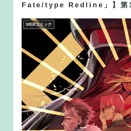
Fate/type Redline」
海外「世界で日本を死守するぞ！」 日本の消防署
【FGO】今から弓戴冠戦を回るが杉谷さんとエウ
WEBコミック
【疑問】13000円で5レアを確実に数体ゲット出
【FGO】組み合わせ次第で活かせる場面がきっと
【FGO】黄金チケット『ますますマンガで分かる！Fate