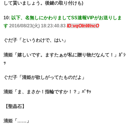
して貰いましょう。後鍵の取り付けも)
10:
以下、名無しにかわりましてSS速報VIPがお送りしま
す
2016/08/23(火) 18:23:40.83
ID:vqOlnWncO
ぐだ子「というわけで、はい」
清姫「嬉しいです。ますたぁが私に贈り物だなんて！」ｶﾞｼ
ｯ
ぐだ子「清姫が欲しがってたものだよ」
清姫「ま、まさか！指輪ですか！？」ﾊﾞｻｯ
【聖晶石】
清姫「……」