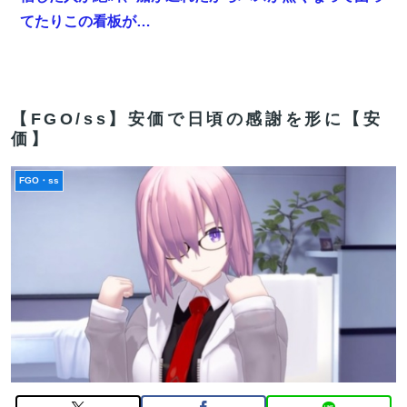
てたりこの看板が…
【FGO】今から弓戴冠戦を回るが杉谷さんとエウエウ、
どっちが使いやすい？
報ステの気象予報士さん、こういうのでいいんだよって
【FGO/ss】安価で日頃の感謝を形に【安
価】
いう横乳の張り
【FGO】ゲーム部分はガッツリ弄って欲しい。でも新し
FGO・ss
いの作って挑戦するの難しいかも
【画像】フジテレビで水着JKｗｗｗｗｗｗｗｗｗｗｗ
ｗｗｗｗｗ
【FGO】まず宇宙進出が霊長譲ることに繋がるのが納得
してない
【雑談】アニプレックスってFGO以外で稼げるスマホゲ
ームってあるんだっけ？