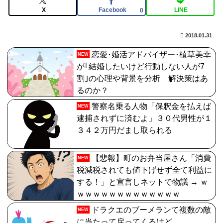
【FGO】神に愛された星1バッファー。アマデウス強化
X
Facebook
LINE
0
がすごいと話題に
2018.01.31
【FGO】コミカライズ「英霊剣豪七番勝負」【第47話】
勝負四・五番目（六）と先読み【第48話】決着 配信!!
恋愛･婚活アドバイザー･植草美幸
NEW
が｢結婚したいけど行動しない人が7
【画像】福岡、こんなのが普通に走ってるｗｗｗｗｗｗ
割｣の心理や背景を分析 解決策はあ
ｗｗｗｗｗｗｗｗｗｗ
るのか？
【FGO】スルトくんは保険に使えたのかね実際
警察名乗る人物「保釈金を払えば
NEW
逮捕されずに済むよ」３０代男性が１
３４２万円だまし取られる
【悲報】町のお弁当屋さん「消費
NEW
税減税されても値下げせず全て利益に
する！」と宣言しネットで物議 → ｗ
ｗｗｗｗｗｗｗｗｗｗｗｗｗ
ドラクエのブーメランて複数の敵
NEW
に当たって戻ってくるけど