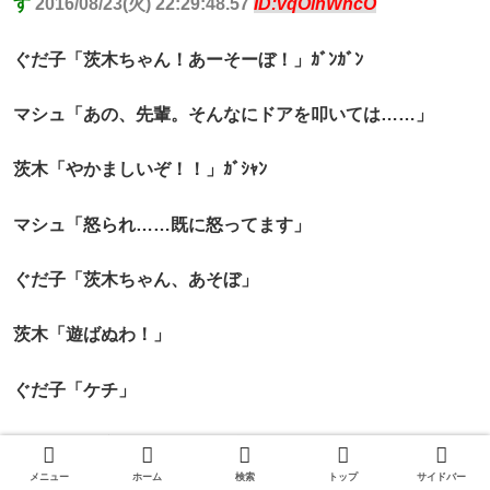
す
2016/08/23(火) 22:29:48.57
ID:vqOlnWncO
ぐだ子「茨木ちゃん！あーそーぼ！」ｶﾞﾝｶﾞﾝ
マシュ「あの、先輩。そんなにドアを叩いては……」
茨木「やかましいぞ！！」ｶﾞｼｬﾝ
マシュ「怒られ……既に怒ってます」
ぐだ子「茨木ちゃん、あそぼ」
茨木「遊ばぬわ！」
ぐだ子「ケチ」
茨木「な、突然来てはケチ呼ばわりか！？鬼をも越える暴
虐っぷりではないか」
メニュー
ホーム
検索
トップ
サイドバー