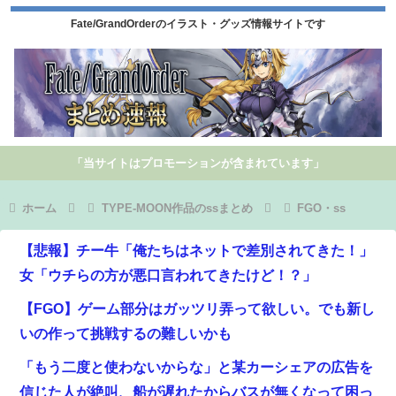
Fate/GrandOrderのイラスト・グッズ情報サイトです
「当サイトはプロモーションが含まれています」
ホーム
TYPE-MOON作品のssまとめ
FGO・ss
【悲報】チー牛「俺たちはネットで差別されてきた！」
女「ウチらの方が悪口言われてきたけど！？」
【FGO】ゲーム部分はガッツリ弄って欲しい。でも新し
いの作って挑戦するの難しいかも
「もう二度と使わないからな」と某カーシェアの広告を
信じた人が絶叫、船が遅れたからバスが無くなって困っ