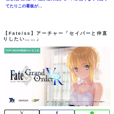
てたりこの看板が…
【FGO】今から弓戴冠戦を回るが杉谷さんとエウエウ、
どっちが使いやすい？
報ステの気象予報士さん、こういうのでいいんだよって
【Fate/ss】アーチャー「セイバーと仲直
りしたい……」
いう横乳の張り
【FGO】ゲーム部分はガッツリ弄って欲しい。でも新し
TYPE-MOON作品のssまとめ
いの作って挑戦するの難しいかも
【画像】フジテレビで水着JKｗｗｗｗｗｗｗｗｗｗｗ
ｗｗｗｗｗ
【FGO】まず宇宙進出が霊長譲ることに繋がるのが納得
してない
【雑談】アニプレックスってFGO以外で稼げるスマホゲ
ームってあるんだっけ？