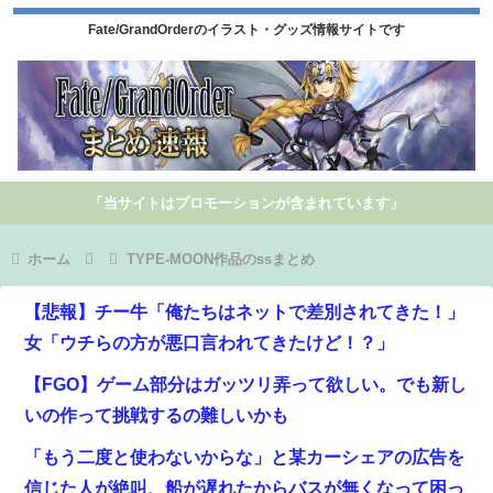
Fate/GrandOrderのイラスト・グッズ情報サイトです
「当サイトはプロモーションが含まれています」
ホーム
TYPE-MOON作品のssまとめ
【悲報】チー牛「俺たちはネットで差別されてきた！」
女「ウチらの方が悪口言われてきたけど！？」
【FGO】ゲーム部分はガッツリ弄って欲しい。でも新し
いの作って挑戦するの難しいかも
「もう二度と使わないからな」と某カーシェアの広告を
信じた人が絶叫、船が遅れたからバスが無くなって困っ