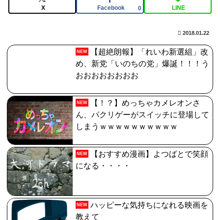
【FGO】神に愛された星1バッファー。アマデウス強化
X
Facebook
LINE
0
がすごいと話題に
2018.01.22
【FGO】コミカライズ「英霊剣豪七番勝負」【第47話】
勝負四・五番目（六）と先読み【第48話】決着 配信!!
【超絶朗報】「れいわ新選組」改
NEW
め、新党「いのちの党」爆誕！！！う
【画像】福岡、こんなのが普通に走ってるｗｗｗｗｗｗ
おおおおおおおお
ｗｗｗｗｗｗｗｗｗｗ
【FGO】スルトくんは保険に使えたのかね実際
【！？】めっちゃカメレオンさ
NEW
ん、パクリゲーがスイッチに登場して
しまうｗｗｗｗｗｗｗｗｗｗ
【おすすめ漫画】よつばとで笑顔
NEW
になる・・・・
ハッピーな気持ちになれる映画を
NEW
教えて