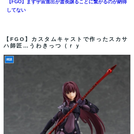
【FGO】まず宇宙進出が霊長譲ることに繋がるのが納得
してない
【悲報】札幌オリンピック、８割が賛成・・・・
【雑談】アニプレックスってFGO以外で稼げるスマホゲ
【FGO】カスタムキャストで作ったスカサ
ームってあるんだっけ？
ハ師匠…うわきっつ（ｒｙ
【速報】パさん「平和を願う式典なのに防弾ガラスと防
雑談
弾バッグSP」安倍元首相の悲劇や石破前首相も同環境
だったことは忘れる
【FGO】まず宇宙進出が霊長譲ることに繋がるのが納得
してない
【FGO】低レア強化はニッチな需要満たしていけ
【FGO】ティアマト Fate/GrandOrderのイラスト紹介
3984
【FGO】セミラミス Fate/GrandOrderのイラスト紹介