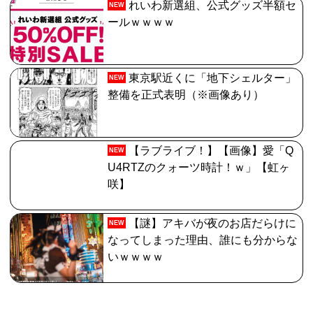
れいわ新選組、公式グッズ半額セ
NEW
ールｗｗｗｗ
東京駅近くに「地下シェルター」
NEW
整備を正式表明（※画像あり）
【ラブライブ！】【画像】愛「Q
NEW
U4RTZのクォーツ時計！ｗ」【虹ヶ
咲】
【謎】アキバが夜のお店だらけに
NEW
なってしまった理由、誰にも分からな
いｗｗｗｗ