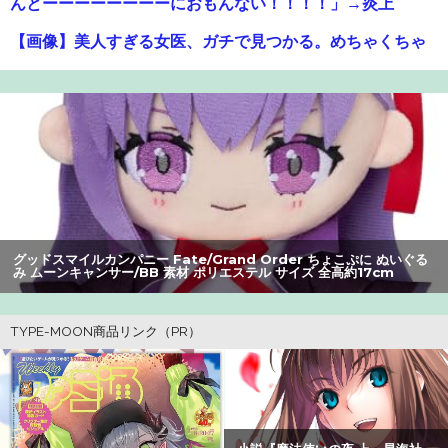
んとーーーーーーーーにおもんない！！！！」→炎上
【画像】美人すぎる女医、ガチで見つかる。めちゃくちゃ
いいべｗｗｗｗ ：26/08/04のニュース
【悲報】風俗嬢やってる女の末路ｗｗｗｗｗｗｗｗｗｗｗ
【朗報】アマガミの棚町薫さん、最新絵でめっちゃ可愛く
なる：26/08/03のニュース
【警告】社会人「スムージーにキウイ皮ごと入れよ。これ
美容にいいんだよね〜」→ 結果…
グッドスマイルカンパニー Fate/Grand Order ちょこぷに ぬいぐる
み ムーンキャンサー/BB 素材 ポリエステル サイズ 全高約17cm
【悲報】Z世代の身長低下の理由、ついに判明かｗｗｗｗ：
26/08/02のニュース
【衝撃】クルタ族虐 殺の犯人、ツェリードニヒで確定！ク
ロロの演劇のせいで2人も無駄死ににwwww
【画像】瀬戸環奈（セトカン）さん、ティファのコスプレ
でシコらせにくるｗｗｗ：26/08/01のニュース