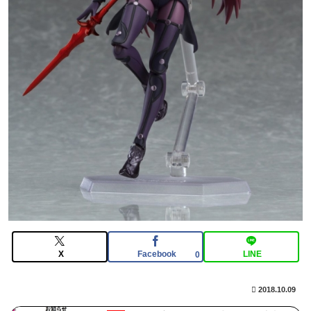
3983
【画像】日本を代表する大物漫画家、高市早苗と小泉進
次郎にガチギレ 痛烈な風刺漫画を投稿
【FGO】スルトくんは保険に使えたのかね実際
X
Facebook
LINE
0
2018.10.09