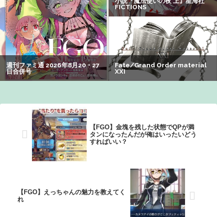
【悲報】女子自転車競技、ブラに綿を詰めまくって空気抵
抗を減らすチート技が発覚ｗｗｗ
【閲覧注意】元臆女キャバ嬢の首吊り自配信、拡散されま
くって終わるｗｗｗｗｗｗｗ
【画像】オタク「実際にプレイしたらわかるけどライザは
友達って感じで性的な目では見れないｗ」←これｗｗｗ
ｗ：26/08/06のニュース
【FGO】金塊を残した状態でQPが満
タンになったんだが俺はいったいどう
すればいい？
【FGO】えっちゃんの魅力を教えてく
れ