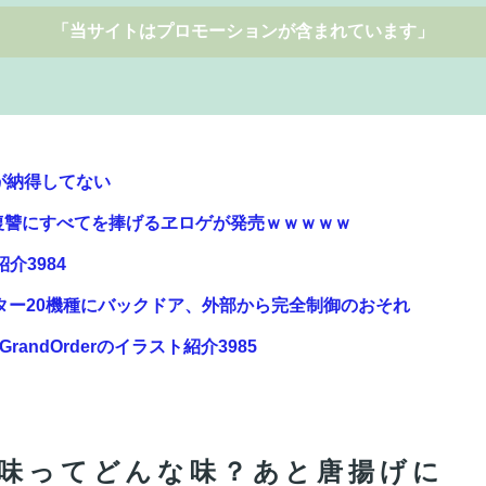
「当サイトはプロモーションが含まれています」
が納得してない
復讐にすべてを捧げるヱロゲが発売ｗｗｗｗｗ
紹介3984
ーター20機種にバックドア、外部から完全制御のおそれ
andOrderのイラスト紹介3985
ニメ化！これも露悪漫画なの？
高速鉄道の最終処分に日本側騒然、国家予算は使わないと
O味ってどんな味？あと唐揚げに