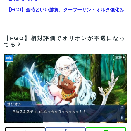
【FGO】金時といい勝負。クーフーリン・オルタ強化み
んなの反応まとめ
【画像】新人女性声優、水着になる「これって需要あり
ますか？」
【FGO】相対評価でオリオンが不遇になっ
てる？
【FGO】ジャンヌ系にラクシュミーは含まれますか？W
ジル・ド・レェ強化みんなの反応まとめ
雑談
森川ジョージ「みい山アンチは正義を主張する前に漫画
の無断転載をやめろよ」←これwwww
【FGO】バッファーとしても十分使えるね。レオニダス
強化みんなの反応まとめ
【FGO】チャイナドレス バーヴァン・シー
Fate/GrandOrderのイラスト紹介3985
【FGO】再臨状態でバフ受けれる受けれないが困る