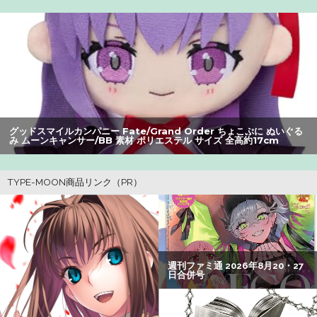
【衝撃】クルタ族虐 殺の犯人、ツェリードニヒで確定！ク
ロロの演劇のせいで2人も無駄死ににwwww
【画像】美人すぎる女医、ガチで見つかる。めちゃくちゃ
いいべｗｗｗｗ ：26/08/04のニュース
【悲報】黒人、卑怯すぎて炎上するｗｗｗｗ
グッドスマイルカンパニー Fate/Grand Order ちょこぷに ぬいぐる
み ムーンキャンサー/BB 素材 ポリエステル サイズ 全高約17cm
【朗報】アマガミの棚町薫さん、最新絵でめっちゃ可愛く
なる：26/08/03のニュース
【悲報】女子自転車競技、ブラに綿を詰めまくって空気抵
抗を減らすチート技が発覚ｗｗｗ
【悲報】Z世代の身長低下の理由、ついに判明かｗｗｗｗ：
26/08/02のニュース
【悲報】コレコレ、月収1億円ｗｗｗそりゃ外出るのにボデ
ィガードつけるわ…