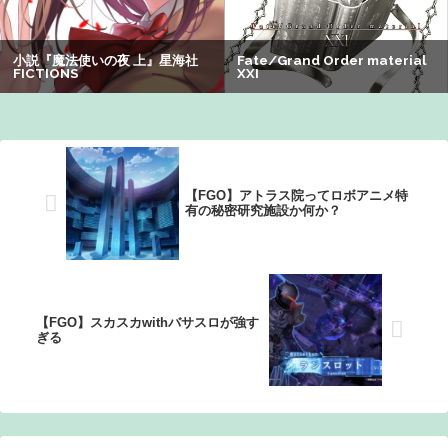
町の弁当屋「申し訳ないが消費税1%になったらその分商品
代を値上げするわ」
【悲報】有名漫画家「体重の減少が止まりません」→ファ
ンから心配の声：26/08/07のニュース
【FGO】アトラス院ってロボアニメ特
有の秘密研究施設か何か？
【FGO】スカスカwithバサスロが強す
ぎる