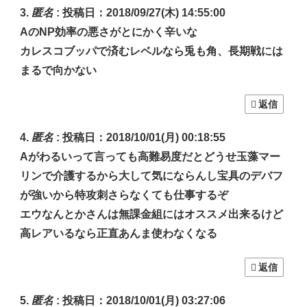
匿名
:
投稿日：2018/09/27(木) 14:55:00
AのNP効率の悪さがとにかく辛いな
カレスコブッパで済むレベルなら兎も角、長期戦には
まるで向かない
返信
匿名
:
投稿日：2018/10/01(月) 00:18:55
Aがわるいって言っても高難易度だとどうせ玉藻マー
リンで介護するから大して気にならんし宝具のデバフ
が強いから特攻刺さらなくても仕事するぞ
エウなんとかさんは無課金組にはオススメ出来るけど
高レアいるなら正直あんま使わなくなる
返信
匿名
:
投稿日：2018/10/01(月) 03:27:06