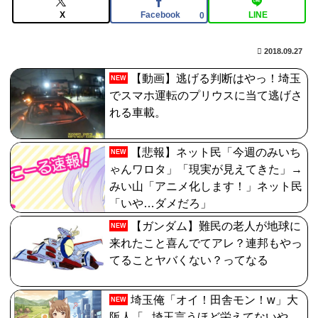
【FGO】バッファーとしても十分使えるね。レオニダス
X
Facebook
LINE
0
強化みんなの反応まとめ
2018.09.27
【画像】最新のライザ、まだイケるｗｗｗｗｗ
【動画】逃げる判断はやっ！埼玉
NEW
【FGO】ティアマト Fate/GrandOrderのイラスト紹介
でスマホ運転のプリウスに当て逃げさ
3984
れる車載。
【悲報】ネット民「今週のみいち
NEW
ゃんワロタ」「現実が見えてきた」→
みい山「アニメ化します！」ネット民
「いや…ダメだろ」
【ガンダム】難民の老人が地球に
NEW
来れたこと喜んでてアレ？連邦もやっ
てることヤバくない？ってなる
埼玉俺「オイ！田舎モン！w」大
NEW
阪人「...埼玉言うほど栄えてないや