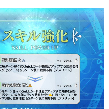
が納得してない
マホゲームってあるんだっけ？
ス強化がすごいと話題に
47話】勝負四・五番目（六）と先読み【第48話】決着 配