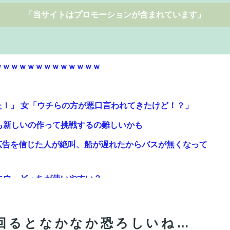
「当サイトはプロモーションが含まれています」
ｗｗｗｗｗｗｗｗｗｗｗｗｗ
！」 女「ウチらの方が悪口言われてきたけど！？」
も新しいの作って挑戦するの難しいかも
広告を信じた人が絶叫、船が遅れたからバスが無くなって
エウ、どっちが使いやすい？
よっていう横乳の張り
も新しいの作って挑戦するの難しいかも
ｗｗｗｗｗｗｗ
回るとなかなか恐ろしいね…