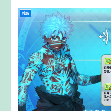
【FGO】まず宇宙進出が霊長譲ることに繋がるの
【雑談】アニプレックスってFGO以外で稼げるス
雑談
【FGO】神に愛された星1バッファー。アマデウ
【FGO】コミカライズ「英霊剣豪七番勝負」【第
信!!