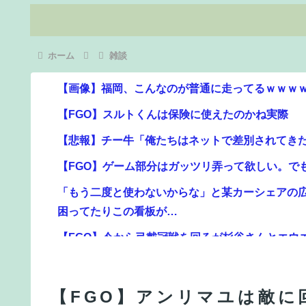
ホーム
雑談
【画像】福岡、こんなのが普通に走ってるｗｗｗ
【FGO】スルトくんは保険に使えたのかね実際
【悲報】チー牛「俺たちはネットで差別されてきた
【FGO】ゲーム部分はガッツリ弄って欲しい。で
「もう二度と使わないからな」と某カーシェアの
困ってたりこの看板が…
【FGO】今から弓戴冠戦を回るが杉谷さんとエウ
報ステの気象予報士さん、こういうのでいいんだ
【FGO】ゲーム部分はガッツリ弄って欲しい。で
【画像】フジテレビで水着JKｗｗｗｗｗｗｗｗｗ
【FGO】アンリマユは敵に