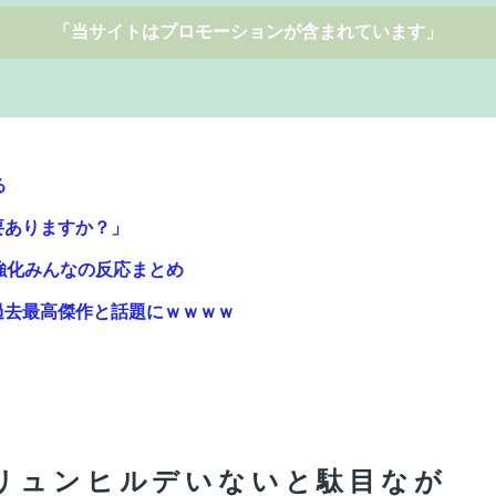
「当サイトはプロモーションが含まれています」
る
要ありますか？」
強化みんなの反応まとめ
過去最高傑作と話題にｗｗｗｗ
撃墜するウクライナ。
マホゲームってあるんだっけ？
ホクホク！」⇒ 世界に売る物が無さすぎて輸出額で韓国
ブリュンヒルデいないと駄目なが