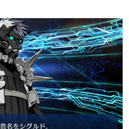
紹介3984
紹介3984
強化みんなの反応まとめ
か？Wジル・ド・レェ強化みんなの反応まとめ