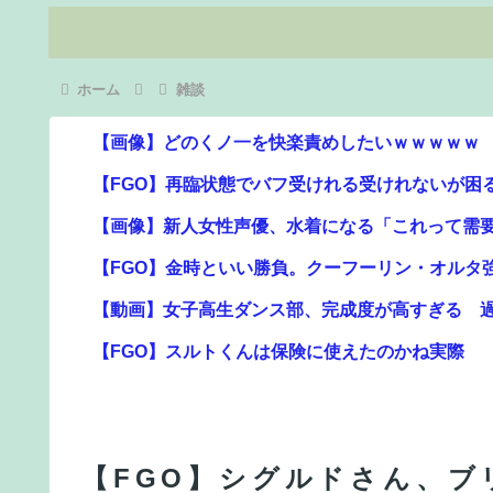
ホーム
雑談
【画像】どのくノ一を快楽責めしたいｗｗｗｗｗ
【FGO】再臨状態でバフ受けれる受けれないが困
【画像】新人女性声優、水着になる「これって需
【FGO】金時といい勝負。クーフーリン・オルタ
【動画】女子高生ダンス部、完成度が高すぎる 
【FGO】スルトくんは保険に使えたのかね実際
【動画】ロシア軍のドローンをネット発射装置で
【雑談】アニプレックスってFGO以外で稼げるス
【悲報】円安容認派「円安は輸出が伸びで日本経済
【FGO】シグルドさん、