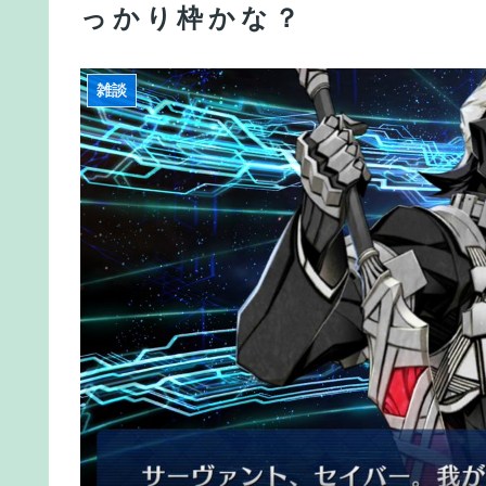
に惨敗・・・
っかり枠かな？
【FGO】ティアマト Fate/GrandOrderのイラスト
【FGO】ティアマト Fate/GrandOrderのイラスト
雑談
【FGO】金時といい勝負。クーフーリン・オルタ
【FGO】ジャンヌ系にラクシュミーは含まれます