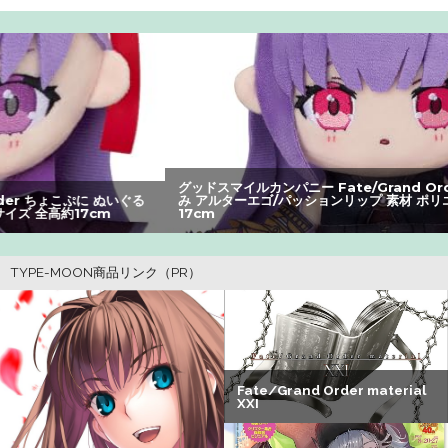
26/08/05のニュース
【悲報】男が嫌いな男の特徴がこちらｗｗｗｗｗｗｗｗｗ
ｗ
【画像】美人すぎる女医、ガチで見つかる。めちゃくちゃ
いいべｗｗｗｗ ：26/08/04のニュース
女性「レイプされました」検事「嘘では？」女性「傷つい
グッドスマイルカンパニー Fate/Grand Order ちょこぷに ぬいぐる
み アルターエゴ/パッションリップ 素材 ポリエステル サイズ 全高約
たので訴えます」
17cm
【朗報】アマガミの棚町薫さん、最新絵でめっちゃ可愛く
なる：26/08/03のニュース
【悲報】ショートスリーパー堀さん、対面で高須幹弥にブ
チギレるｗｗｗｗ
【悲報】Z世代の身長低下の理由、ついに判明かｗｗｗｗ：
26/08/02のニュース
【速報】ワンピースの「世界に5種しかない飛行能力」発言