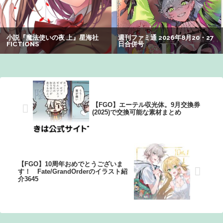
の謎が解けるWWW
【画像】咲-saki-作者、ようやく『奇乳』に気付くｗｗｗｗ
【悲報】有名漫画家「体重の減少が止まりません」→ファ
ンから心配の声：26/08/07のニュース
【FGO】エーテル収光体。9月交換券
(2025)で交換可能な素材まとめ
【FGO】10周年おめでとうございま
す！ Fate/GrandOrderのイラスト紹
介3645