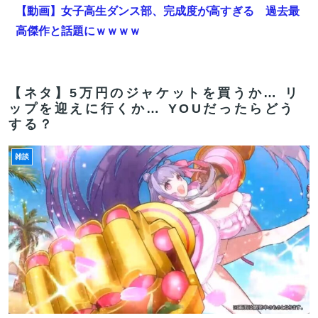
【動画】女子高生ダンス部、完成度が高すぎる 過去最
高傑作と話題にｗｗｗｗ
【FGO】スルトくんは保険に使えたのかね実際
海外「全部日本の真似だったのか…」 日本の普通のテレ
【ネタ】5万円のジャケットを買うか… リ
ビ番組が最新SNSの数十年先を行っていたと話題に
ップを迎えに行くか… YOUだったらどう
する？
【FGO】グランドみんな金フォウいれてるもん？
【FGO】水着玉藻 Fate/GrandOrderのイラスト紹介
雑談
3986
【FGO】グランドみんな金フォウいれてるもん？
【FGO】ティアマト Fate/GrandOrderのイラスト紹介
3984
【九州名物】鶏刺し食べた医師、突然手足が動かなくな
り人工呼吸器生活に…「死んだほうが良い」