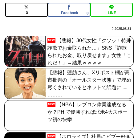
【FGO】バッファーとしても十分使えるね。レオニダス
強化みんなの反応まとめ
X
Facebook
LINE
0
2025.08.31
【悲報】30代女性「クソッ！特殊
NEW
詐欺でお金取られた…」SNS「詐欺
られたお金、取り戻せます」女性「こ
れだ！」→結果ｗｗｗｗ
【悲報】蓮舫さん、Xリポスト欄が高
市批判の「オールスター状態」で埋め
尽くされているとネットで話題に →
………
【NBA】レブロン偉業達成なる
NEW
か？PHIで優勝すれば北米4大スポー
ツ初の快挙
【ホロライブ】社員にビブー好き
NEW