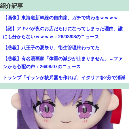
紹介記事
【画像】東海道新幹線の自由席、ガチで終わるｗｗｗｗ
【謎】アキバが夜のお店だらけになってしまった理由、誰
にも分からないｗｗｗｗ：26/08/08のニュース
【悲報】八王子の夏祭り、衛生管理終わってた
【悲報】有名漫画家「体重の減少が止まりません」→ファ
ンから心配の声：26/08/07のニュース
トランプ「イランが核兵器を作れば、イタリアを2分で消滅
させる」メローニ「核を持っている国で実際に使ったアホ
はアメリカだけｗ」
【画像】オタク「実際にプレイしたらわかるけどライザは
友達って感じで性的な目では見れないｗ」←これｗｗｗ
ｗ：26/08/06のニュース