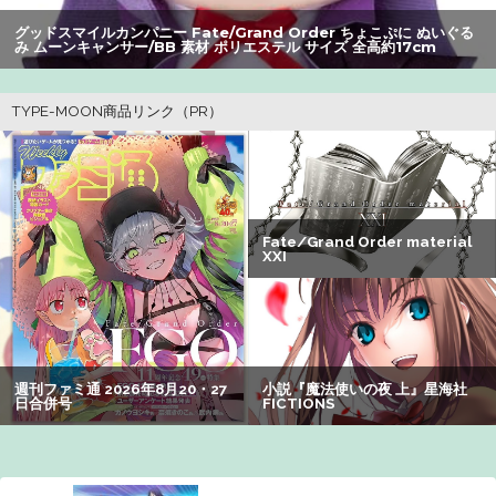
【画像】ギルティ炭酸、遂にライバルが登場するｗｗｗｗ
グッドスマイルカンパニー Fate/Grand Order ちょこぷに ぬいぐる
み ムーンキャンサー/BB 素材 ポリエステル サイズ 全高約17cm
【爆笑】最近のオスガキ、名前がダサすぎるｗｗｗｗ ：
26/08/05のニュース
【画像】GANTZの絶望シーン、ここで決まるwwww
【画像】美人すぎる女医、ガチで見つかる。めちゃくちゃ
いいべｗｗｗｗ ：26/08/04のニュース
レインボー池田、超美人女子アナと結婚wwwwwww
【画像】女さん「貧乳だから男水着で市民プールいったら
周りがコソコソしだしてやばいwwwwwwww」5万いいね
【画像】有志によって最強の「美少女ゲームランキング」
が発表！!！ あの名作も：26/08/09のニュース