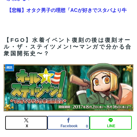
【悲報】オタク男子の理想「ACが好きでスタバより牛
丼屋に行きたがる女」、この銀河に1人も存在しないｗ
ｗｗｗ
【FGO】アズライール周年としては盛り上がらない。あ
【FGO】水着イベント復刻の後は復刻オー
ル・ザ・ステイツメン!〜マンガで分かる合
とで見せ場は来るんだろうけどキャラ印象がまだしょぼ
衆国開拓史〜？
い
長崎の語り部のお爺ちゃん(84)、学生に『日本も核武装
雑談
が必要』と言われびっくり
【FGO】周年なんだからログレス復刻してくれたらいい
のに
サンモニ「永住権は生活の基盤、外国人を締め上げれば
日本人が生きやすくなるは勘違い」
X
Facebook
LINE
0
【FGO】邪馬台国の魔王。卑弥呼の強化つよい…デスチ
ェンジしないなら最適クリサポーター