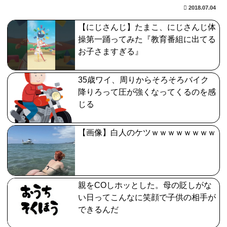
2018.07.04
【FGO】絆16のメリットが全然出てこないけど、普通に
【にじさんじ】たまこ、にじさんじ体
石がハチャメチャに貰えるとかそんな感じ？
操第一踊ってみた『教育番組に出てる
お子さますぎる』
【FGO】邪馬台国の魔王。卑弥呼の強化つよい…デスチ
ェンジしないなら最適クリサポーター
35歳ワイ、周りからそろそろバイク
【FGO】水着玉藻 Fate/GrandOrderのイラスト紹介
降りろって圧が強くなってくるのを感
3986
じる
【画像】まんさん「オフ会に呼んだ覚えない人がずっと
【画像】白人のケツｗｗｗｗｗｗｗｗ
いたので晒すわ」（パシャ）
親をCOしホッとした。母の貶しがな
い日ってこんなに笑顔で子供の相手が
できるんだ