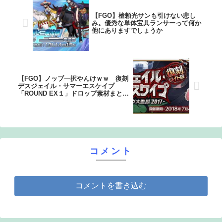
【FGO】槍頼光サンも引けない悲し
み。優秀な単体宝具ランサーって何か
他にありますでしょうか
【FGO】ノッブ一択やんけｗｗ 復刻
デスジェイル・サマーエスケイプ
「ROUND EX１」ドロップ素材まと
め。
コメント
コメントを書き込む