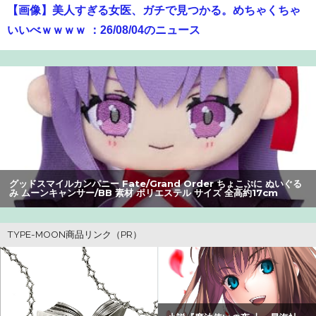
【画像】美人すぎる女医、ガチで見つかる。めちゃくちゃ
いいべｗｗｗｗ ：26/08/04のニュース
息子のオニーを発見したワイの嫁、全ての対応を間違えて
しまう…
【朗報】アマガミの棚町薫さん、最新絵でめっちゃ可愛く
なる：26/08/03のニュース
【悲報】Mrs. GREEN APPLE、マジで逝くwwwwww
【悲報】Z世代の身長低下の理由、ついに判明かｗｗｗｗ：
グッドスマイルカンパニー Fate/Grand Order ちょこぷに ぬいぐる
み ムーンキャンサー/BB 素材 ポリエステル サイズ 全高約17cm
26/08/02のニュース
成人向けゲーム『ヤリステ メスブター』開発者絶望、銀行
がsteamからの入金を拒否→金が入ってなくても売上金額
分の納税義務あり
【画像】瀬戸環奈（セトカン）さん、ティファのコスプレ
でシコらせにくるｗｗｗ：26/08/01のニュース