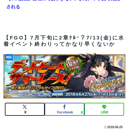
される
【FGO】組み合わせ次第で活かせる場面がきっとある。
鬼女紅葉・ファントム強化みんなの反応まとめ
【朗報】Amazonで「GANTZ」が全巻100円ｗｗｗｗｗ
【FGO】7月下旬に2章ｸﾙｰ？7/13(金)に水
着イベント終わりってかなり早くないか
ｗｗｗｗｗ
【FGO】低レア強化はニッチな需要満たしていけ
雑談
【悲報】ヱロアニメっていつになったら抜けるレベルに
なるんや？ｗｗｗｗｗ
【FGO】金時といい勝負。クーフーリン・オルタ強化み
んなの反応まとめ
【FGO】コミカライズ「英霊剣豪七番勝負」【第47話】
勝負四・五番目（六）と先読み【第48話】決着 配信!!
X
Facebook
LINE
0
【FGO】組み合わせ次第で活かせる場面がきっとある。
2018.06.25