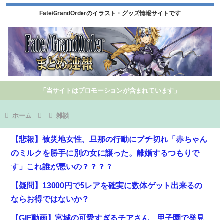
Fate/GrandOrderのイラスト・グッズ情報サイトです
「当サイトはプロモーションが含まれています」
ホーム
雑談
【悲報】被災地女性、旦那の行動にブチ切れ「赤ちゃん
のミルクを勝手に別の女に譲った。離婚するつもりで
す」これ誰が悪いの？？？？
【疑問】13000円で5レアを確実に数体ゲット出来るの
ならお得ではないか？
【GIF動画】宮城の可愛すぎるチアさん、甲子園で発見