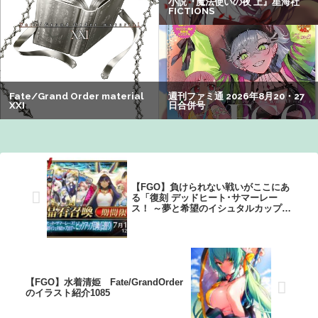
【画像】旅人女子「夜景を撮りたかっただけなのに、故郷
の村が燃やされたみたいになった」←26万ｲｲﾈｗｗｗｗ
【速報】ジャンポケ斎藤、求刑7年で逝く。実刑確実か
【画像】オタク「実際にプレイしたらわかるけどライザは
友達って感じで性的な目では見れないｗ」←これｗｗｗ
ｗ：26/08/06のニュース
【FGO】負けられない戦いがここにあ
る「復刻 デッドヒート･サマーレー
ス！ ～夢と希望のイシュタルカップ
2017～ピックアップ召喚(日替り)」開
催決定！！
【FGO】水着清姫 Fate/GrandOrder
のイラスト紹介1085