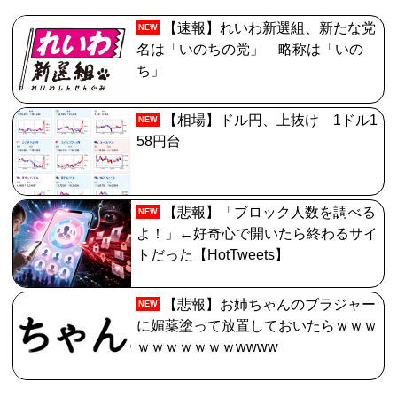
鬼女紅葉・ファントム強化みんなの反応まとめ
【速報】れいわ新選組、新たな党
NEW
【FGO】ゲーム部分はガッツリ弄って欲しい。でも新し
名は「いのちの党」 略称は「いの
いの作って挑戦するの難しいかも
ち」
【画像】最新のライザ、まだイケるｗｗｗｗｗ
【相場】ドル円、上抜け 1ドル1
NEW
【FGO】今から弓戴冠戦を回るが杉谷さんとエウエウ、
58円台
どっちが使いやすい？
【悲報】「ブロック人数を調べる
NEW
よ！」←好奇心で開いたら終わるサイ
トだった【HotTweets】
【悲報】お姉ちゃんのブラジャー
NEW
に媚薬塗って放置しておいたらｗｗｗ
ｗｗｗｗｗｗｗwwww