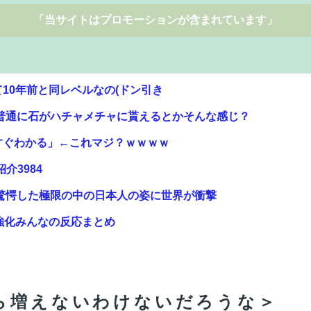
「当サイトはプロモーションが含まれています」
10年前と同レベルなの(ドン引き
、普通に石がハチャメチャに貰えるとかそんな感じ？
すぐわかる」←これマジ？ｗｗｗｗ
紹介3984
驚愕した極限の中の日本人の姿に世界が衝撃
強化みんなの反応まとめ
ば露侵攻なかった」 湯崎前県知事「核抑止はフィクショ
る
ら増えないわけないだろうな＞