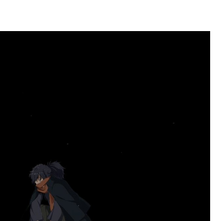
ッグSPで囲まれた壇上でスピーチする人が総理大臣」
ニダス強化みんなの反応まとめ
マホゲームってあるんだっけ？