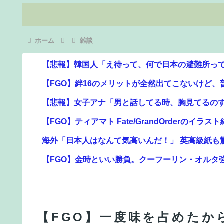
ホーム
雑談
【悲報】韓国人「え待って、何で日本の避難所って
【FGO】絆16のメリットが全然出てこないけど
【悲報】女子アナ「男と話してる時、胸見てるの
【FGO】ティアマト Fate/GrandOrderのイラスト
海外「日本人はなんて気高いんだ！」 英高級紙も
【FGO】金時といい勝負。クーフーリン・オルタ
【対談で激突】石破前総理「ウクが核放棄しなけれ
ン」
【FGO】再臨状態でバフ受けれる受けれないが困
【FGO】一度味を占めたか