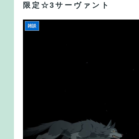
限定☆3サーヴァント
パさん「平和を願う式典なのに防弾ガラスと防弾バ
【FGO】バッファーとしても十分使えるね。レオ
雑談
【雑談】アニプレックスってFGO以外で稼げるス
【FGO】スルトくんは保険に使えたのかね実際
【FGO】スルトくんは保険に使えたのかね実際