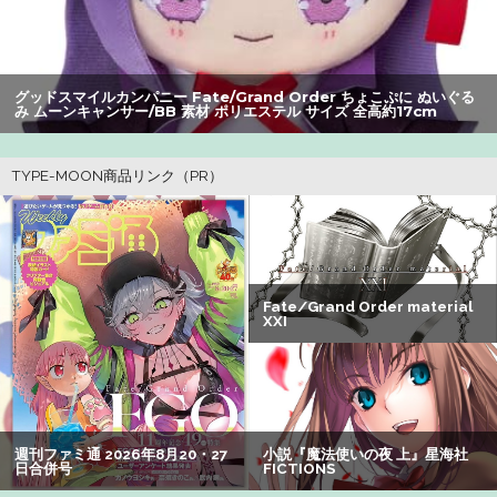
なる：26/08/03のニュース
【動画】大阪府警に射殺されたオッサン、めちゃめちゃ苦
しそうに死ぬ
グッドスマイルカンパニー Fate/Grand Order ちょこぷに ぬいぐる
み ムーンキャンサー/BB 素材 ポリエステル サイズ 全高約17cm
【悲報】Z世代の身長低下の理由、ついに判明かｗｗｗｗ：
26/08/02のニュース
【悲報】女子自転車競技、ブラに綿を詰めまくって空気抵
抗を減らすチート技が発覚ｗｗｗ
【画像】瀬戸環奈（セトカン）さん、ティファのコスプレ
でシコらせにくるｗｗｗ：26/08/01のニュース
【悲報】映画館の客、ほぼバイオテロレベルのやらかしで
観客が避難する事態にｗｗｗｗ
【速報】熊本イオンモール、爆発の原因は『これ』の可能
性
【画像】オタク「実際にプレイしたらわかるけどライザは