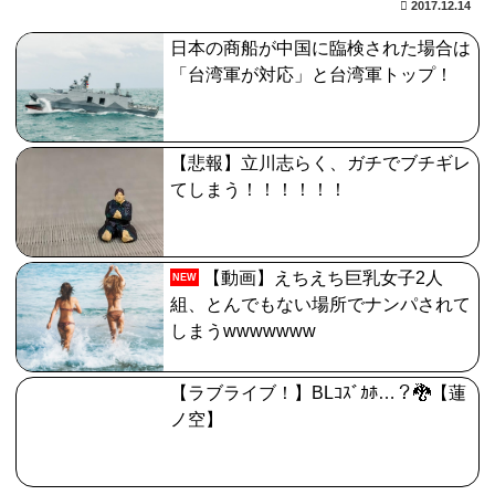
2017.12.14
【雑談】アニプレックスってFGO以外で稼げるスマホゲ
日本の商船が中国に臨検された場合は
ームってあるんだっけ？
「台湾軍が対応」と台湾軍トップ！
【悲報】茂木敏充外相、『大炎上』してしま
う！！！！！！！
【悲報】立川志らく、ガチでブチギレ
【FGO】神に愛された星1バッファー。アマデウス強化
てしまう！！！！！！
がすごいと話題に
【動画】えちえち巨乳女子2人
NEW
組、とんでもない場所でナンパされて
しまうwwwwwww
【ラブライブ！】BLｺｽﾞｶﾎ…？🐉【蓮
ノ空】