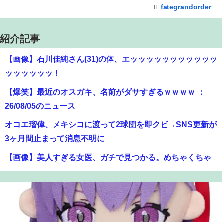
fategrandorder
紹介記事
【画像】石川佳純さん(31)の体、エッッッッッッッッッッッ
ッッッッッッ！
【爆笑】最近のオスガキ、名前がダサすぎるｗｗｗｗ ：
26/08/05のニュース
オコエ瑠偉、メキシコに渡って2球団を即クビ→SNS更新が
3ヶ月間止まって消息不明に
【画像】美人すぎる女医、ガチで見つかる。めちゃくちゃ
いいべｗｗｗｗ ：26/08/04のニュース
【悲報】風俗嬢やってる女の末路ｗｗｗｗｗｗｗｗｗｗｗ
【朗報】アマガミの棚町薫さん、最新絵でめっちゃ可愛く