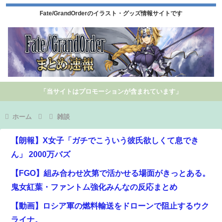
Fate/GrandOrderのイラスト・グッズ情報サイトです
「当サイトはプロモーションが含まれています」
ホーム
雑談
【朗報】X女子「ガチでこういう彼氏欲しくて息でき
ん」 2000万バズ
【FGO】組み合わせ次第で活かせる場面がきっとある。
鬼女紅葉・ファントム強化みんなの反応まとめ
【動画】ロシア軍の燃料輸送をドローンで阻止するウク
ライナ。