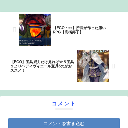
友達って感じで性的な目では見れないｗ」←これｗｗｗ
ｗ：26/08/06のニュース
【FGO・ss】所長が作った痛い
RPG【高橋邦子】
【FGO】宝具威力だけ見れば☆５宝具
１よりベディヴィエール宝具5のがお
ススメ！
コメント
コメントを書き込む