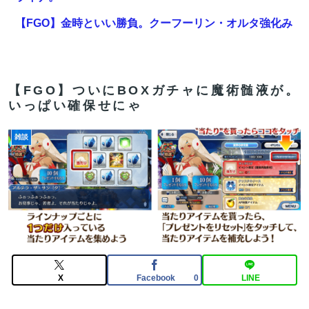
【FGO】金時といい勝負。クーフーリン・オルタ強化み
んなの反応まとめ
【悲報】自称金持ちインフルエンサー「3000万円の高級
車、即決した」警視庁「見積もりしただけだろ」
【FGO】ついにBOXガチャに魔術髄液が。
いっぱい確保せにゃ
【FGO】まず宇宙進出が霊長譲ることに繋がるのが納得
してない
雑談
平和の日に黙祷もせずデモで暴れるパヨクさんたち
【FGO】まず宇宙進出が霊長譲ることに繋がるのが納得
してない
【FGO】金時といい勝負。クーフーリン・オルタ強化み
んなの反応まとめ
【雑談】アニプレックスってFGO以外で稼げるスマホゲ
X
Facebook
LINE
0
ームってあるんだっけ？