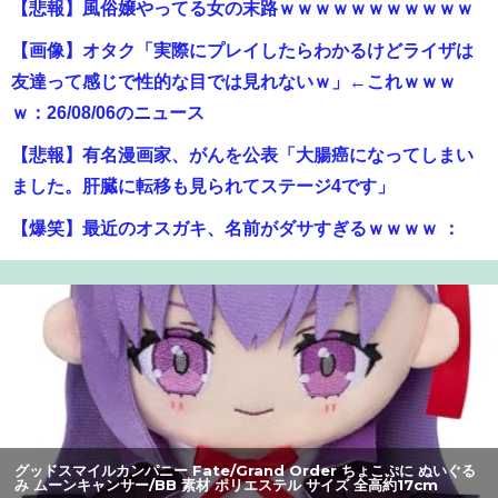
【悲報】風俗嬢やってる女の末路ｗｗｗｗｗｗｗｗｗｗｗ
【画像】オタク「実際にプレイしたらわかるけどライザは
友達って感じで性的な目では見れないｗ」←これｗｗｗ
ｗ：26/08/06のニュース
【悲報】有名漫画家、がんを公表「大腸癌になってしまい
ました。肝臓に転移も見られてステージ4です」
【爆笑】最近のオスガキ、名前がダサすぎるｗｗｗｗ ：
26/08/05のニュース
【悲報】映画館の客、ほぼバイオテロレベルのやらかしで
観客が避難する事態にｗｗｗｗ
【画像】美人すぎる女医、ガチで見つかる。めちゃくちゃ
いいべｗｗｗｗ ：26/08/04のニュース
【悲報】黒人、卑怯すぎて炎上するｗｗｗｗ
グッドスマイルカンパニー Fate/Grand Order ちょこぷに ぬいぐる
み ムーンキャンサー/BB 素材 ポリエステル サイズ 全高約17cm
【朗報】アマガミの棚町薫さん、最新絵でめっちゃ可愛く