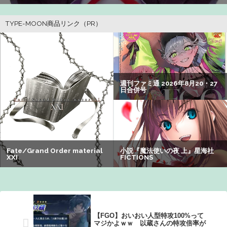
なる：26/08/03のニュース
オコエ瑠偉、メキシコに渡って2球団を即クビ→SNS更新が
3ヶ月間止まって消息不明に
【悲報】Z世代の身長低下の理由、ついに判明かｗｗｗｗ：
26/08/02のニュース
【悲報】女子自転車競技、ブラに綿を詰めまくって空気抵
抗を減らすチート技が発覚ｗｗｗ
【閲覧注意】元臆女キャバ嬢の首吊り自配信、拡散されま
くって終わるｗｗｗｗｗｗｗ
【悲報】有名漫画家「体重の減少が止まりません」→ファ
ンから心配の声：26/08/07のニュース
【FGO】おいおい人型特攻100%って
マジかよｗｗ 以蔵さんの特攻倍率が