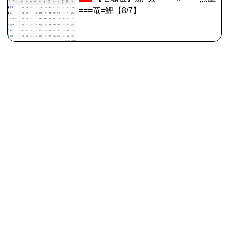
===竜=鯉【8/7】