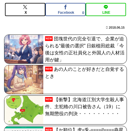
ームってあるんだっけ？
X
Facebook
LINE
0
体調不良で休んでパチコ通ってたら、数十日単位の証拠
写真撮られて会社クビになった
2018.06.15
【FGO】バッファーとしても十分使えるね。レオニダス
団塊世代の完全引退で、企業が迫
NEW
強化みんなの反応まとめ
られる“最後の選択” 日銀植田総裁「今
後は女性の正社員化と外国人の人材活
用が鍵」
あの人のことが好きだと自覚する
NEW
とき
【衝撃】北海道江別大学生殺人事
NEW
件、主犯格の川口被告さん（19）に
無期懲役の判決・・・・・・・・・
【セ順位】虎=兎-====//====燕星
NEW