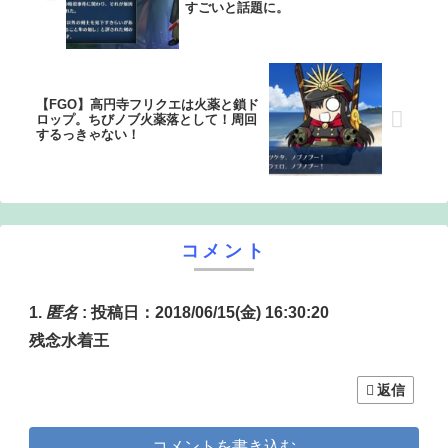
すごいと話題に。
【FGO】高円寺フリクエは火薬と鎖ド
ロップ。ちびノブ火薬落として！周回
するっきゃない！
コメント
匿名
:
投稿日：2018/06/15(金) 16:30:20
残念水着王
返信
コメントを書き込む