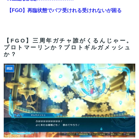
【FGO】再臨状態でバフ受けれる受けれないが困る
【超画像】本田望結の妹、本田望結より実ってしま
う・・・
【FGO】三周年ガチャ誰がくるんじゃー。
【FGO】バッファーとしても十分使えるね。レオニダス
プロトマーリンか？プロトギルガメッシュ
強化みんなの反応まとめ
か？
【画像】コミケのインタビュー、とんでもない逸材が登
雑談
場ｗｗｗｗｗｗ 【Pickup07092041】
【FGO】スルトくんは保険に使えたのかね実際
【FGO】ティアマト Fate/GrandOrderのイラスト紹介
3984
【FGO】まず宇宙進出が霊長譲ることに繋がるのが納得
してない
【雑談】アニプレックスってFGO以外で稼げるスマホゲ