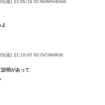
/25(金) 21:05:15 ID:9eWfm83o0
るよ
25(金) 21:10:07 ID:/hCiMdIU0
て説明があって
ら