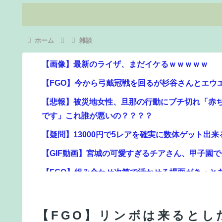
ホーム
雑談
【画像】最新のライザ、まだイケるｗｗｗｗｗ
【FGO】今から弓戴冠戦を回るが杉谷さんとエウ
【悲報】被災地女性、旦那の行動にブチ切れ「赤
です」これ誰が悪いの？？？？
【疑問】13000円で5レアを確実に数体ゲット出
【GIF動画】宮城の可愛すぎるチアさん、甲子園
【FGO】組み合わせ次第で活かせる場面がきっと
【朗報】Amazonで「GANTZ」が全巻100円ｗ
【FGO】低レア強化はニッチな需要満たしていけ
【FGO】リンボは来るとし