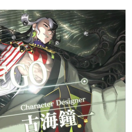
ベルになるんや？ｗｗｗｗｗ
強化みんなの反応まとめ
47話】勝負四・五番目（六）と先読み【第48話】決着 配
ある。鬼女紅葉・ファントム強化みんなの反応まとめ
も新しいの作って挑戦するの難しいかも