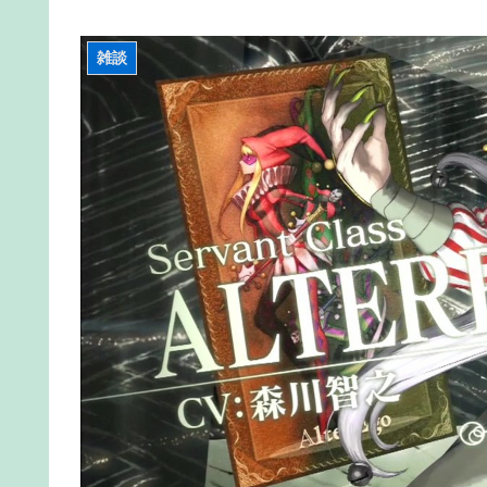
【悲報】ヱロアニメっていつになったら抜けるレ
【FGO】金時といい勝負。クーフーリン・オルタ
雑談
【FGO】コミカライズ「英霊剣豪七番勝負」【第
信!!
【FGO】組み合わせ次第で活かせる場面がきっと
【FGO】ゲーム部分はガッツリ弄って欲しい。で