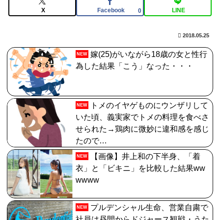
【FGO】セミラミス Fate/GrandOrderのイラスト紹介
X
Facebook
LINE
0
3983
2018.05.25
【FGO】低レア強化はニッチな需要満たしていけ
嫁(25)がいながら18歳の女と性行
【動画】半ケツ祭り、限界突破ｗｗｗｗｗｗｗｗｗｗｗ
NEW
為した結果「こう」なった・・・
ｗｗ
【FGO】ティアマト Fate/GrandOrderのイラスト紹介
3984
トメのイヤゲものにウンザリして
NEW
いた頃、義実家でトメの料理を食べさ
せられた→鶏肉に微妙に違和感を感じ
たので…
【画像】井上和の下半身、「着
NEW
衣」と「ビキニ」を比較した結果ww
wwww
プルデンシャル生命、営業自粛で
NEW
社員は昼間からドジャース観戦・うた