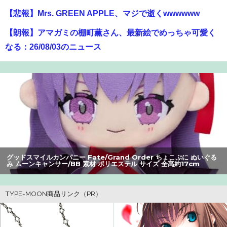
【悲報】Mrs. GREEN APPLE、マジで逝くwwwwww
【朗報】アマガミの棚町薫さん、最新絵でめっちゃ可愛く
なる：26/08/03のニュース
【動画】クレヨンしんちゃんの例の動画、バズリすぎてネ
ットミームと化すｗｗｗｗ
【悲報】Z世代の身長低下の理由、ついに判明かｗｗｗｗ：
26/08/02のニュース
【画像】大阪の高校「制服を”これ”に変えたら志願者がめ
ちゃくちゃ増えた」
グッドスマイルカンパニー Fate/Grand Order ちょこぷに ぬいぐる
み ムーンキャンサー/BB 素材 ポリエステル サイズ 全高約17cm
【画像】瀬戸環奈（セトカン）さん、ティファのコスプレ
でシコらせにくるｗｗｗ：26/08/01のニュース
【速報】ゼレンスキー大統領「日本の支援は期待されたほ
どの成果がない」WWWWWWWWWWW