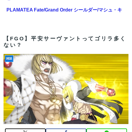
PLAMATEA Fate/Grand Order シールダー/マシュ・キ
リエライト〔オルテナウス〕プラモデル[マックスファ
クトリー]が予約受付開始
ウクライナの次は日本とかいうやついるけどどういう理
【FGO】平安サーヴァントってゴリラ多く
ない？
屈なの？
【FGO】セミラミス Fate/GrandOrderのイラスト紹介
雑談
3983
【画像】アニメとかで『100万回は見た展開』がこちら
www何でこの展開こんなに多いの？
【FGO】今から弓戴冠戦を回るが杉谷さんとエウエウ、
どっちが使いやすい？
【FGO】組み合わせ次第で活かせる場面がきっとある。
鬼女紅葉・ファントム強化みんなの反応まとめ