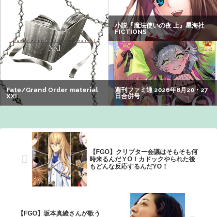
【懐古】ネット流行語2007年、ヤバすぎてワロッタァｗｗ
ｗｗ ：26/07/31のニュース
【画像】旅人女子「夜景を撮りたかっただけなのに、故郷
の村が燃やされたみたいになった」←26万ｲｲﾈｗｗｗｗ
グリフィス（）「女の子は基本的に彼氏が３人必要」←500
万バズwww
【爆笑】最近のオスガキ、名前がダサすぎるｗｗｗｗ ：
26/08/05のニュース
【FGO】クリプター会議はそもそも何
時来るんだＹО！カドックやられた後
もどんな反応するんだYO！
【FGO】坂本真綾さんが歌う