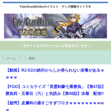
Fate/GrandOrderのイラスト・グッズ情報サイトです
「当サイトはプロモーションが含まれています」
ホーム
雑談
【動画】R2-D2の絶叫からしか得られない栄養があるｗ
ｗｗｗ
【FGO】コミカライズ「英霊剣豪七番勝負」【第47話】
勝負四・五番目（六）と先読み【第48話】決着 配信!!
【超愕】皮膚科の薬すごすぎワロタｗｗｗｗｗｗｗｗw
ｗ