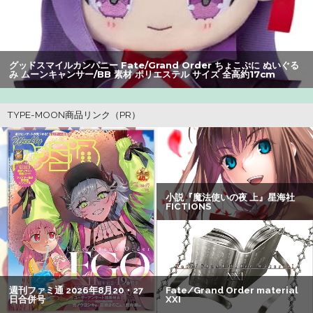
【爆笑】最近のオスガキ、名前がダサすぎるｗｗｗｗ ：
26/08/05のニュース
グッドスマイルカンパニー Fate/Grand Order ちょこぷに ぬいぐる
【朗報】Vtuber界、新たなる『弱男の姫』が爆誕ｗｗｗｗ
み ムーンキャンサー/BB 素材 ポリエステル サイズ 全高約17cm
ｗｗｗｗｗｗｗ
【画像】美人すぎる女医、ガチで見つかる。めちゃくちゃ
いいべｗｗｗｗ ：26/08/04のニュース
ワイ、「着衣おっばい」でしか抜けない体質になってしま
うｗｗｗｗｗ
【朗報】アマガミの棚町薫さん、最新絵でめっちゃ可愛く
なる：26/08/03のニュース
【悲報】坂口杏里を家に住ませてあげた結果ｗｗｗｗ
【悲報】女性「男への最大ダメージはこれ」←お前ら耐え
られる？