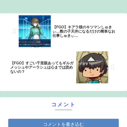
【謎】アキバが夜のお店だらけになってしまった理由、誰
にも分からないｗｗｗｗ：26/08/08のニュース
【FGO】キアラ様のキツマンしゅき
ぃ…数の子天井になるだけの簡単なお
仕事しゅきぃ…
【FGO】すごい千里眼あってもギルガ
メッシュやアーラシュは心までは読め
ないの？
コメント
コメントを書き込む