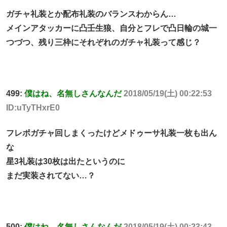
ガチャ礼装とか配布礼装のバランスわからん…
メインアタッカーに凸壬生狼、自分とフレで凸日輪の城一
つづつ、残り三枠にそれぞれのガチャ礼装って感じ？
499:
僕はね、名無しさんなんだ
2018/05/19(土) 00:22:53
ID:uTyTHxrE0
フレポガチャ回しまくったけどメドゥーサ礼装一枚も出ん
な
星3礼装は30枚は出たというのに
まだ実装されてない…？
500:
僕はね、名無しさんなんだ
2018/05/19(土) 00:23:43