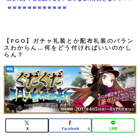
ｗｗｗｗｗｗｗｗｗｗｗｗ
【FGO】再臨状態でバフ受けれる受けれないが困る
【速報】八村塁、人種差別的な声に対して「日本で生ま
れ日本で育ち日本語話す。誰に何を言われようが日本
【FGO】ガチャ礼装とか配布礼装のバラン
スわからん…何をどう付ければいいのかし
人、日本人であるプライドがある」
らん？
【FGO】水着玉藻 Fate/GrandOrderのイラスト紹介
3986
雑談
【急募】作中最強だと思ったのにアッサリ死んだキャラ
←誰そうぞうした？
【FGO】リリス Fate/GrandOrderのイラスト紹介3987
【FGO】アズライールはお迎えした方がいいのか教えて
クレメンス。アサシン単体最強だがそれだけってどうい
X
Facebook
LINE
0
うこと？