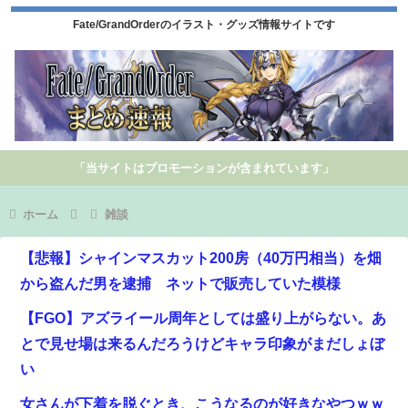
Fate/GrandOrderのイラスト・グッズ情報サイトです
「当サイトはプロモーションが含まれています」
ホーム
雑談
【悲報】シャインマスカット200房（40万円相当）を畑
から盗んだ男を逮捕 ネットで販売していた模様
【FGO】アズライール周年としては盛り上がらない。あ
とで見せ場は来るんだろうけどキャラ印象がまだしょぼ
い
女さんが下着を脱ぐとき、こうなるのが好きなやつｗｗ