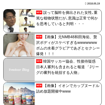
【FGO】中国語版10周年を記念した「OVER THE
2018.05.19
SAME SKY all over the world」。武内崇さん描き下ろ
誤って脳幹を摘出された女性､重
NEW
し「アルトリア・ペンドラゴン」上海Verが公開
篤な植物状態だが､意識は正常で何か
を思考していると判明・・・
【FGO】邪馬台国の魔王。卑弥呼の強化つよい…デスチ
ェンジしないなら最適クリサポーター
【画像】元NMB48和田海佑、贅
NEW
【画像】どのくノ一を快楽責めしたいｗｗｗｗｗ
沢ボディがスケベすぎるwwwwwww
ボムの水着グラビアであざとセクシー
【FGO】アズライール周年としては盛り上がらない。あ
爆発！！！
とで見せ場は来るんだろうけどキャラ印象がまだしょぼ
韓国サッカー協会、性接待疑惑
い
NEW
日本人審判も含まれると報道 「Jリー
グの審判を統括する人物」
【画像】イオンでカップヌードル
NEW
詰め放題開催中www