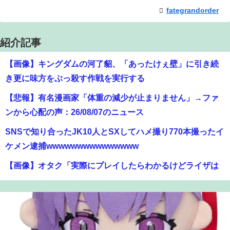
fategrandorder
紹介記事
【画像】キングダムの河了貂、「あったけぇ壁」に引き続
き更に味方をぶっ殺す作戦を実行する
【悲報】有名漫画家「体重の減少が止まりません」→ファ
ンから心配の声：26/08/07のニュース
SNSで知り合ったJK10人とSXしてハメ撮り770本撮ったイ
ケメン逮捕wwwwwwwwwwwwwww
【画像】オタク「実際にプレイしたらわかるけどライザは
友達って感じで性的な目では見れないｗ」←これｗｗｗ
ｗ：26/08/06のニュース
【画像】ハンターハンターさん、ガチで最強の新能力を登
場させてしまうｗｗｗｗｗｗｗ