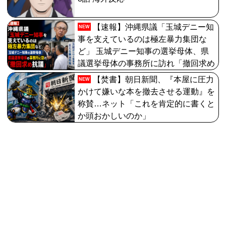
【速報】沖縄県議「玉城デニー知
NEW
事を支えているのは極左暴力集団な
ど」 玉城デニー知事の選挙母体、県
議選挙母体の事務所に訪れ「撤回求め
抗議」
【焚書】朝日新聞、『本屋に圧力
NEW
かけて嫌いな本を撤去させる運動』を
称賛…ネット「これを肯定的に書くと
か頭おかしいのか」