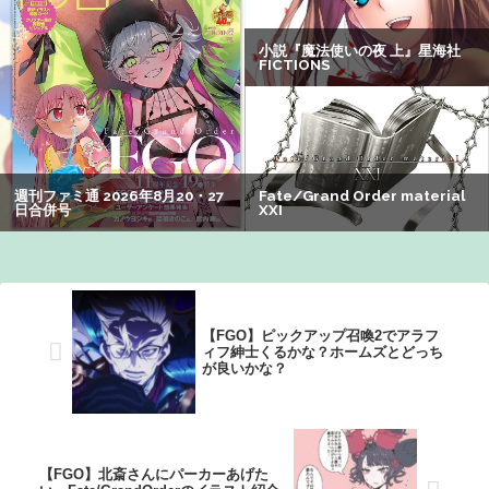
いいべｗｗｗｗ ：26/08/04のニュース
レインボー池田、超美人女子アナと結婚wwwwwww
【画像】女さん「貧乳だから男水着で市民プールいったら
周りがコソコソしだしてやばいwwwwwwww」5万いいね
【画像】有志によって最強の「美少女ゲームランキング」
が発表！!！ あの名作も：26/08/09のニュース
【FGO】ピックアップ召喚2でアラフ
ィフ紳士くるかな？ホームズとどっち
が良いかな？
【FGO】北斎さんにパーカーあげた