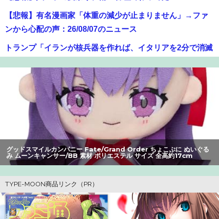
【悲報】有名漫画家「体重の減少が止まりません」→ファ
ンから心配の声：26/08/07のニュース
トランプ「イランが核兵器を作れば、イタリアを2分で消滅
させる」メローニ「核を持っている国で実際に使ったアホ
はアメリカだけｗ」
【画像】オタク「実際にプレイしたらわかるけどライザは
友達って感じで性的な目では見れないｗ」←これｗｗｗ
ｗ：26/08/06のニュース
【画像】ギルティ炭酸、遂にライバルが登場するｗｗｗｗ
グッドスマイルカンパニ
ー Fate/Grand Order ちょこぷに ぬいぐる
み アルターエゴ/パ
/BB 素材 ポリエステル サイズ 全高約17cm
17cm
【爆笑】最近のオスガキ、名前がダサすぎるｗｗｗｗ ：
26/08/05のニュース
【画像】GANTZの絶望シーン、ここで決まるwwww
【画像】美人すぎる女医、ガチで見つかる。めちゃくちゃ