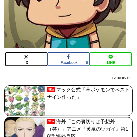
【FGO】絆16のメリットが全然出てこないけど、普通に
石がハチャメチャに貰えるとかそんな感じ？
【FGO】邪馬台国の魔王。卑弥呼の強化つよい…デスチ
ェンジしないなら最適クリサポーター
【FGO】水着玉藻 Fate/GrandOrderのイラスト紹介
3986
X
Facebook
LINE
0
【画像】まんさん「オフ会に呼んだ覚えない人がずっと
2018.05.13
いたので晒すわ」（パシャ）
マック公式「草ポケモンでベスト
NEW
ナイン作った」
海外「この裏切りは予想外
NEW
（笑）」アニメ『黄泉のツガイ』第1
8話 海外反応