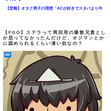
【悲報】オタク男子の理想「ACが好きでスタバより牛
丼屋に行きたがる女」、この銀河に1人も存在しないｗ
ｗｗｗ
【FGO】アズライール周年としては盛り上がらない。あ
【FGO】ステラって周回用の爆散兄貴とし
か思ってなかったんだけど、オジマンとか
とで見せ場は来るんだろうけどキャラ印象がまだしょぼ
に認められるくらい凄い奴なの？
い
長崎の語り部のお爺ちゃん(84)、学生に『日本も核武装
雑談
が必要』と言われびっくり
【FGO】周年なんだからログレス復刻してくれたらいい
のに
サンモニ「永住権は生活の基盤、外国人を締め上げれば
日本人が生きやすくなるは勘違い」
【FGO】邪馬台国の魔王。卑弥呼の強化つよい…デスチ
ェンジしないなら最適クリサポーター