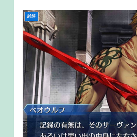
【画像】吉川愛さん(26)、縛られてムチムチお乳
【FGO】金時といい勝負。クーフーリン・オルタ
雑談
【雑談】アニプレックスってFGO以外で稼げるス
【FGO】絆16のメリットが全然出てこないけど
【FGO】水着玉藻 Fate/GrandOrderのイラスト紹介