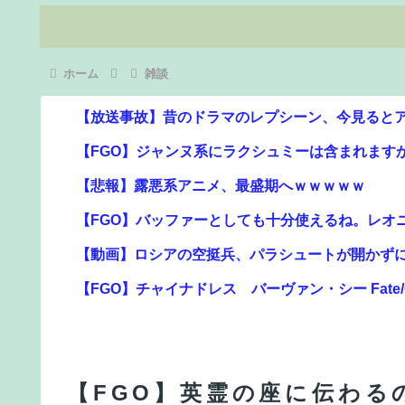
ホーム
雑談
【放送事故】昔のドラマのレプシーン、今見ると
【FGO】ジャンヌ系にラクシュミーは含まれます
【悲報】露悪系アニメ、最盛期へｗｗｗｗｗ
【FGO】バッファーとしても十分使えるね。レオ
【動画】ロシアの空挺兵、パラシュートが開かず
【FGO】チャイナドレス バーヴァン・シー Fate/Gr
【悲報】ワンダンス作者「手書きでダンスアニメ
題に
【雑談】アニプレックスってFGO以外で稼げるス
【FGO】英霊の座に伝わる