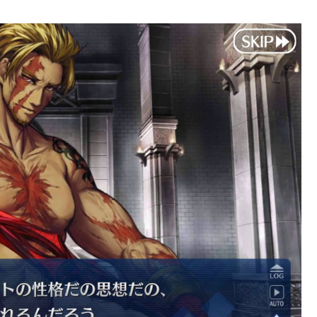
が強調されてしまう
強化みんなの反応まとめ
マホゲームってあるんだっけ？
、普通に石がハチャメチャに貰えるとかそんな感じ？
3986