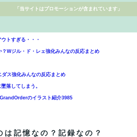
「当サイトはプロモーションが含まれています」
アウトすぎる・・・
か？Wジル・ド・レェ強化みんなの反応まとめ
ニダス強化みんなの反応まとめ
に墜落してしまう。
andOrderのイラスト紹介3985
描いてみました」←アニメの当てつけにしか見えないと話
マホゲームってあるんだっけ？
のは記憶なの？記録なの？