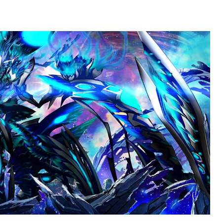
 計1496回、約2億ウォン（約2200万円）
る
強化みんなの反応まとめ