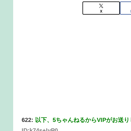
X
622:
以下、5ちゃんねるからVIPがお送
ID:k74s+IyP0