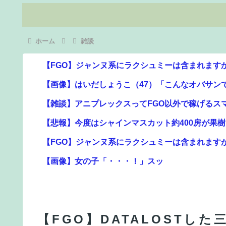
ホーム
雑談
【FGO】ジャンヌ系にラクシュミーは含まれます
【画像】はいだしょうこ（47）「こんなオバサン
【雑談】アニプレックスってFGO以外で稼げるス
【悲報】今度はシャインマスカット約400房が果
【FGO】ジャンヌ系にラクシュミーは含まれます
【画像】女の子「・・・！」スッ
【FGO】金時といい勝負。クーフーリン・オルタ
共産主義、社会主義「必ず失敗します」資本主義
【FGO】DATALOSTし
PLAMATEA Fate/Grand Order シール