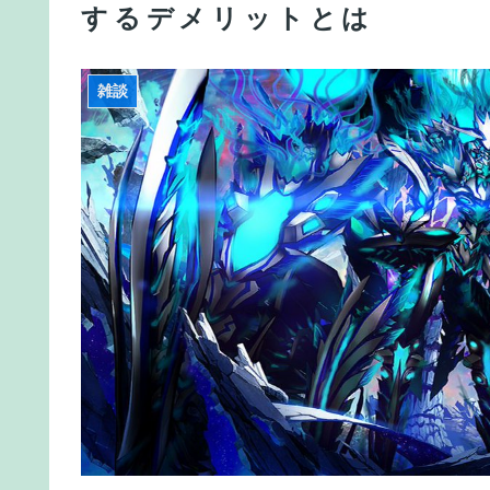
するデメリットとは
ァクトリー]が予約受付開始
【韓国サッカー協会】外国人審判約10人に性的接待か
雑談
【FGO】再臨状態でバフ受けれる受けれないが困
【FGO】金時といい勝負。クーフーリン・オルタ
【FGO】スルトくんは保険に使えたのかね実際