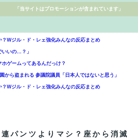
「当サイトはプロモーションが含まれています」
か？Wジル・ド・レェ強化みんなの反応まとめ
でいいの…？」
マホゲームってあるんだっけ？
樹園から盗まれる 参議院議員「日本人ではないと思う」
か？Wジル・ド・レェ強化みんなの反応まとめ
強化みんなの反応まとめ
「必ず少子化します」
た三連パンツよりマシ？座から消滅
ダー/マシュ・キリエライト〔オルテナウス〕プラモデル[マックスフ