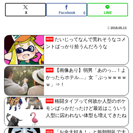
ームってあるんだっけ？
X
Facebook
LINE
0
体調不良で休んでパチコ通ってたら、数十日単位の証拠
写真撮られて会社クビになった
2018.05.13
【FGO】バッファーとしても十分使えるね。レオニダス
たいじってなんで荒れそうなコメ
NEW
強化みんなの反応まとめ
ントばっかり拾うんだろうな
【画像あり】弱男「あのっ…！よ
NEW
かったらホテル…」女「ぷっｗｗｗｗ
ｗ」⇒！
格闘タイプって何故か人型のポケ
NEW
モンばっかだったけど最近はこういう
人型に囚われない体型も増えてきたね
「お金大好き！」と毎朝朝礼で大
NEW