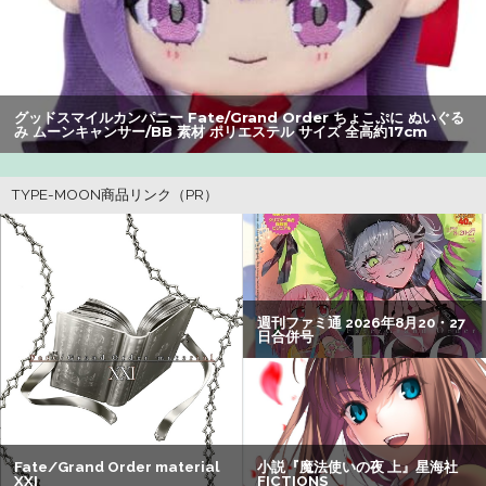
【画像】美人すぎる女医、ガチで見つかる。めちゃくちゃ
いいべｗｗｗｗ ：26/08/04のニュース
【悲報】黒人、卑怯すぎて炎上するｗｗｗｗ
グッドスマイルカンパニー Fate/Grand Order ちょこぷに ぬいぐる
み ムーンキャンサー/BB 素材 ポリエステル サイズ 全高約17cm
【朗報】アマガミの棚町薫さん、最新絵でめっちゃ可愛く
なる：26/08/03のニュース
オコエ瑠偉、メキシコに渡って2球団を即クビ→SNS更新が
3ヶ月間止まって消息不明に
【悲報】Z世代の身長低下の理由、ついに判明かｗｗｗｗ：
26/08/02のニュース
【悲報】女子自転車競技、ブラに綿を詰めまくって空気抵
抗を減らすチート技が発覚ｗｗｗ
【閲覧注意】元臆女キャバ嬢の首吊り自配信、拡散されま
くって終わるｗｗｗｗｗｗｗ