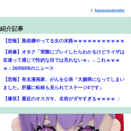
fategrandorder
紹介記事
【悲報】風俗嬢やってる女の末路ｗｗｗｗｗｗｗｗｗｗｗ
【画像】オタク「実際にプレイしたらわかるけどライザは
友達って感じで性的な目では見れないｗ」←これｗｗｗ
ｗ：26/08/06のニュース
【悲報】有名漫画家、がんを公表「大腸癌になってしまい
ました。肝臓に転移も見られてステージ4です」
【爆笑】最近のオスガキ、名前がダサすぎるｗｗｗｗ ：
26/08/05のニュース
【悲報】映画館の客、ほぼバイオテロレベルのやらかしで
観客が避難する事態にｗｗｗｗ