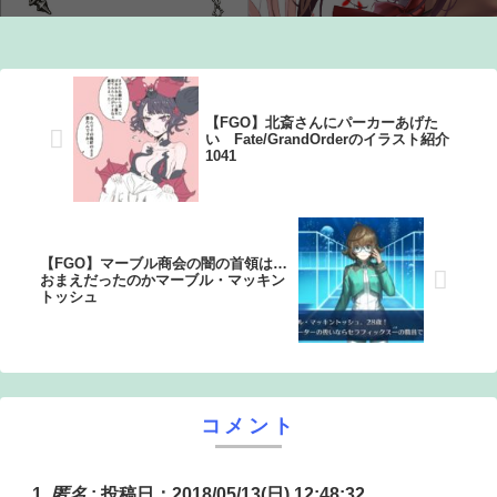
【悲報】有名漫画家「体重の減少が止まりません」→ファ
ンから心配の声：26/08/07のニュース
【FGO】北斎さんにパーカーあげた
い Fate/GrandOrderのイラスト紹介
1041
【FGO】マーブル商会の闇の首領は…
おまえだったのかマーブル・マッキン
トッシュ
コメント
匿名
:
投稿日：2018/05/13(日) 12:48:32