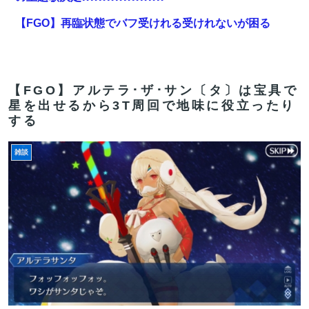
【FGO】再臨状態でバフ受けれる受けれないが困る
【超画像】本田望結の妹、本田望結より実ってしま
う・・・
【FGO】アルテラ･ザ･サン〔タ〕は宝具で
【FGO】バッファーとしても十分使えるね。レオニダス
星を出せるから3T周回で地味に役立ったり
強化みんなの反応まとめ
する
【画像】コミケのインタビュー、とんでもない逸材が登
雑談
場ｗｗｗｗｗｗ 【Pickup07092041】
【FGO】スルトくんは保険に使えたのかね実際
【FGO】ティアマト Fate/GrandOrderのイラスト紹介
3984
【FGO】まず宇宙進出が霊長譲ることに繋がるのが納得
してない
【雑談】アニプレックスってFGO以外で稼げるスマホゲ