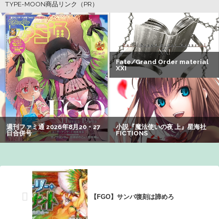
【朗報】アマガミの棚町薫さん、最新絵でめっちゃ可愛く
なる：26/08/03のニュース
ホリエモン「面接でさ、納豆パックの薄いフィルムって何
のために入っていの？って聞くわけ」
【悲報】Z世代の身長低下の理由、ついに判明かｗｗｗｗ：
26/08/02のニュース
【画像】山ガールさん、山でラーメンを食べたらおじさん
に怒られるｗｗｗ
【悲報】Z世代「求刑7年のジャンポケ斎藤は口封じに被害
者殺した方が量刑軽かっただろ」←1万いいね
【悲報】有名漫画家「体重の減少が止まりません」→ファ
ンから心配の声：26/08/07のニュース
【FGO】サンバ復刻は諦めろ