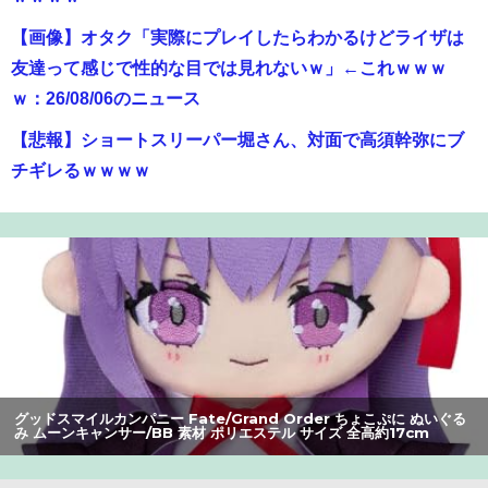
【画像】オタク「実際にプレイしたらわかるけどライザは
友達って感じで性的な目では見れないｗ」←これｗｗｗ
ｗ：26/08/06のニュース
【悲報】ショートスリーパー堀さん、対面で高須幹弥にブ
チギレるｗｗｗｗ
【爆笑】最近のオスガキ、名前がダサすぎるｗｗｗｗ ：
26/08/05のニュース
【画像】漫画家・桂正和、最新のパンツ＆お尻のイラスト
投稿にネット衝撃「この質感の出し方」「実写かと思いま
した」
【画像】美人すぎる女医、ガチで見つかる。めちゃくちゃ
いいべｗｗｗｗ ：26/08/04のニュース
グッドスマイルカンパニー Fate/Grand Order ちょこぷに ぬいぐる
み ムーンキャンサー/BB 素材 ポリエステル サイズ 全高約17cm
みいちゃん、セコカンになる