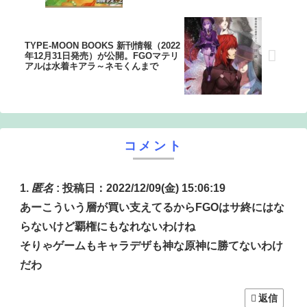
TYPE-MOON BOOKS 新刊情報（2022
年12月31日発売）が公開。FGOマテリ
アルは水着キアラ～ネモくんまで
コメント
匿名
:
投稿日：2022/12/09(金) 15:06:19
あーこういう層が買い支えてるからFGOはサ終にはな
らないけど覇権にもなれないわけね
そりゃゲームもキャラデザも神な原神に勝てないわけ
だわ
返信