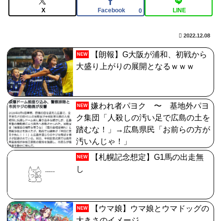
【FGO】再臨状態でバフ受けれる受けれないが困る
X
Facebook
LINE
0
河出奈都美アナ ノースリニットの巨乳、横乳、脇！！
2022.12.08
【GIF動画あり】
【朗報】G大阪が浦和、初戦から
NEW
【FGO】金時といい勝負。クーフーリン・オルタ強化み
大盛り上がりの展開となるｗｗｗ
んなの反応まとめ
嫌われ者パヨク 〜 基地外パヨ
NEW
ク集団「人殺しの汚い足で広島の土を
踏むな！」→広島県民「お前らの方が
汚いんじゃ！」
【札幌記念想定】G1馬の出走無
NEW
し
【ウマ娘】ウマ娘とウマドッグの
NEW
大きさのイメージ