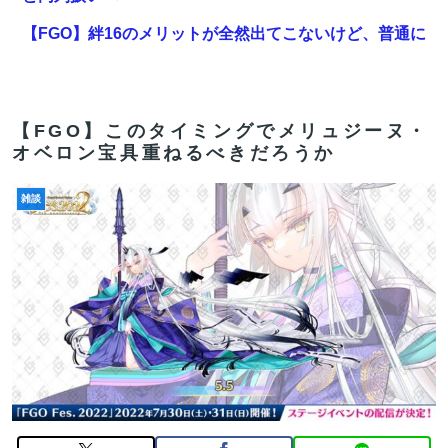
【FGO】絆16のメリットが全然出てこないけど、普通に
石がハチャメチャに貰えるとかそんな感じ？
【動画】地震発生時の熊本総合病院の手術室の様子が
(((ﾟДﾟ)))
【FGO】このタイミングでメリュジーヌ・
オベロン宝具重ねるべきだろうか
【FGO】水着玉藻 Fate/GrandOrderのイラスト紹介
3986
雑談
【悲報】広末涼子さん、病気を患っていた模様・・・
【FGO】絆16のメリットが全然出てこないけど、普通に
石がハチャメチャに貰えるとかそんな感じ？
【FGO】ティアマト Fate/GrandOrderのイラスト紹介
3984
【FGO】金時といい勝負。クーフーリン・オルタ強化み
んなの反応まとめ