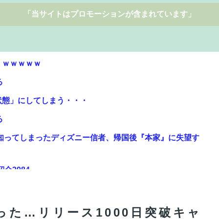
「当サイトはプロモーションが含まれています」
！ｗｗｗｗｗ
る
状態」にしてしまう・・・
る
知ってしまったディズニー信者、帰国後『本家』に失望す
紹介3984
から晒すわ」→お前がクレーマーだと大炎上
った…リリース1000日突破キャ