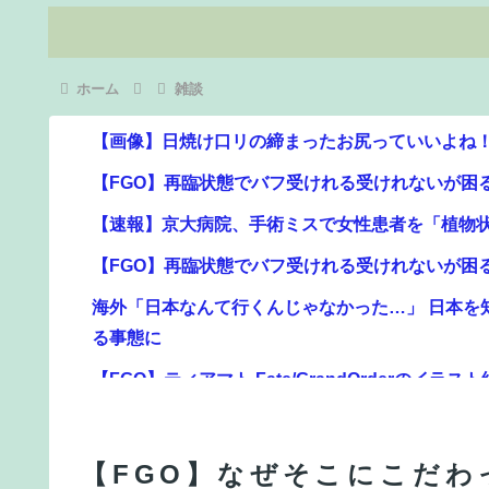
ホーム
雑談
【画像】日焼け口リの締まったお尻っていいよね
【FGO】再臨状態でバフ受けれる受けれないが困
【速報】京大病院、手術ミスで女性患者を「植物
【FGO】再臨状態でバフ受けれる受けれないが困
海外「日本なんて行くんじゃなかった…」 日本を
る事態に
【FGO】ティアマト Fate/GrandOrderのイラスト
【画像】絵師「印刷会社にゴミみたい印刷された
【FGO】グランドみんな金フォウいれてるもん？
【FGO】なぜそこにこだわ