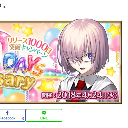
め。
題にｗｗｗ 【Pickup07092031】
る
る
Facebook
LINE
0