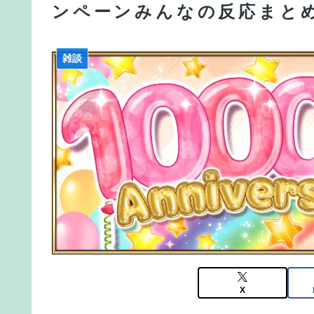
ンペーンみんなの反応まと
【動画】競艇選手かわいすぎね？ ←くっそかわいいと話
【FGO】グランドみんな金フォウいれてるもん？
雑談
【FGO】再臨状態でバフ受けれる受けれないが困
【FGO】再臨状態でバフ受けれる受けれないが困
【FGO】スルトくんは保険に使えたのかね実際
X