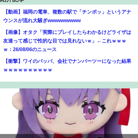
【動画】福岡の電車、複数の駅で「チンポッ」というアナ
ウンスが流れ大騒ぎwwwwwwwww
【画像】オタク「実際にプレイしたらわかるけどライザは
友達って感じで性的な目では見れないｗ」←これｗｗｗ
ｗ：26/08/06のニュース
【衝撃】ワイのパッパ、会社でナンバーツーになった結果
ｗｗｗｗｗｗｗｗｗｗ
【爆笑】最近のオスガキ、名前がダサすぎるｗｗｗｗ ：
26/08/05のニュース
【悲報】高市早苗に逆らった財務官僚、異例の左遷ｗｗｗ
ｗｗｗｗｗ
【画像】美人すぎる女医、ガチで見つかる。めちゃくちゃ
いいべｗｗｗｗ ：26/08/04のニュース