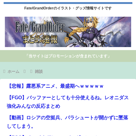
Fate/GrandOrderのイラスト・グッズ情報サイトです
「当サイトはプロモーションが含まれています」
ホーム
雑談
【悲報】露悪系アニメ、最盛期へｗｗｗｗｗ
【FGO】バッファーとしても十分使えるね。レオニダス
強化みんなの反応まとめ
【動画】ロシアの空挺兵、パラシュートが開かずに墜落
してしまう。