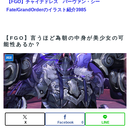
【FGO】チャイナドレス バーヴァン・シー
Fate/GrandOrderのイラスト紹介3985
【悲報】ワンダンス作者「手書きでダンスアニメ描いて
みました」←アニメの当てつけにしか見えないと話題に
【FGO】言うほど為朝の中身が美少女の可
【雑談】アニプレックスってFGO以外で稼げるスマホゲ
能性あるか？
ームってあるんだっけ？
雑談
【画像】吉川愛さん(26)、縛られてムチムチお乳が強調
されてしまう
【FGO】金時といい勝負。クーフーリン・オルタ強化み
んなの反応まとめ
【雑談】アニプレックスってFGO以外で稼げるスマホゲ
ームってあるんだっけ？
【FGO】絆16のメリットが全然出てこないけど、普通に
X
Facebook
LINE
0
石がハチャメチャに貰えるとかそんな感じ？