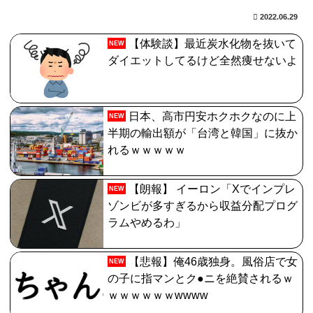
【FGO】水着玉藻 Fate/GrandOrderのイラスト紹介
2022.06.29
3986
【体験談】最近炭水化物を抜いて
NEW
【放送事故】昔のドラマのレプシーン、今見るとアウト
ダイエットしてるけど全然痩せないよ
すぎる・・・
【FGO】ジャンヌ系にラクシュミーは含まれますか？W
日本、高市円安ホクホクなのに上
NEW
ジル・ド・レェ強化みんなの反応まとめ
半期の輸出額が「台湾と韓国」に抜か
れるｗｗｗｗｗ
【朗報】 イーロン「Xでインプレ
NEW
ゾンビが多すぎるから収益分配プログ
ラムやめるわ」
【悲報】俺46歳独身。風俗店で女
NEW
の子に指マンとク●ニを絶賛されるｗ
ｗｗｗｗｗｗwwww