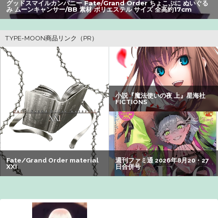
グッドスマイルカンパニー Fate/Grand Order ちょこぷに ぬいぐる
【画像】咲-saki-作者、ようやく『奇乳』に気付くｗｗｗｗ
み ムーンキャンサー/BB 素材 ポリエステル サイズ 全高約17cm
【朗報】アマガミの棚町薫さん、最新絵でめっちゃ可愛く
なる：26/08/03のニュース
【画像】井口裕香(36)、タンクトップがはち切れそうなくら
いデカイｗｗｗｗｗｗｗｗｗｗｗ
【悲報】Z世代の身長低下の理由、ついに判明かｗｗｗｗ：
26/08/02のニュース
【悲報】男が嫌いな男の特徴がこちらｗｗｗｗｗｗｗｗｗ
ｗ
ワイの職場の後輩女子、かわいくていい匂いするけどマジ
でとんでもなく無能
【悲報】有名漫画家「体重の減少が止まりません」→ファ
ンから心配の声：26/08/07のニュース