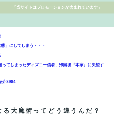
「当サイトはプロモーションが含まれています」
る
状態」にしてしまう・・・
る
知ってしまったディズニー信者、帰国後『本家』に失望す
紹介3984
から晒すわ」→お前がクレーマーだと大炎上
題にｗｗｗ 【Pickup07092031】
なる大魔術ってどう違うんだ？