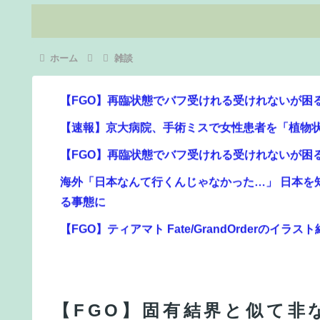
ホーム
雑談
【FGO】再臨状態でバフ受けれる受けれないが困
【速報】京大病院、手術ミスで女性患者を「植物
【FGO】再臨状態でバフ受けれる受けれないが困
海外「日本なんて行くんじゃなかった…」 日本を
る事態に
【FGO】ティアマト Fate/GrandOrderのイラスト
【画像】絵師「印刷会社にゴミみたい印刷された
【FGO】グランドみんな金フォウいれてるもん？
【動画】競艇選手かわいすぎね？ ←くっそかわいいと話
【FGO】固有結界と似て非