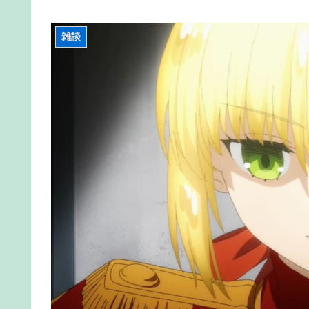
【FGO】グランドみんな金フォウいれてるもん？
【FGO】再臨状態でバフ受けれる受けれないが困
雑談
【FGO】再臨状態でバフ受けれる受けれないが困
【FGO】スルトくんは保険に使えたのかね実際
【画像】日焼け口リの締まったお尻っていいよね