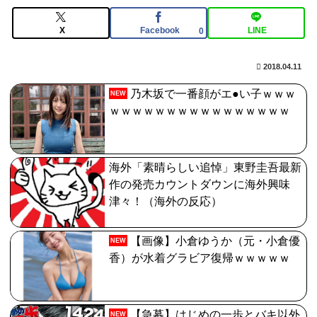
鬼女紅葉・ファントム強化みんなの反応まとめ
X
Facebook
LINE
0
【FGO】ゲーム部分はガッツリ弄って欲しい。でも新し
いの作って挑戦するの難しいかも
2018.04.11
【画像】最新のライザ、まだイケるｗｗｗｗｗ
乃木坂で一番顔がエ●い子ｗｗｗ
NEW
【FGO】今から弓戴冠戦を回るが杉谷さんとエウエウ、
ｗｗｗｗｗｗｗｗｗｗｗｗｗｗｗｗ
どっちが使いやすい？
海外「素晴らしい追悼」東野圭吾最新
作の発売カウントダウンに海外興味
津々！（海外の反応）
【画像】小倉ゆうか（元・小倉優
NEW
香）が水着グラビア復帰ｗｗｗｗｗ
【急募】はじめの一歩とバキ以外
NEW