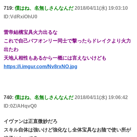
719:
僕はね、名無しさんなんだ
2018/04/11(水) 19:03:10
ID:VdRxiOhU0
雷帝結構宝具火力出るな
これで自己バフオンリー同士で撃ったらドレイクより火力
出たわ
天地人相性もあるから一概には言えないけども
https://i.imgur.com/Nv8rxNO.jpg
740:
僕はね、名無しさんなんだ
2018/04/11(水) 19:06:42
ID:0Z/AHqvQ0
イヴァンは正直微妙だろ
スキル自体は強いけど強化なし全体宝具なお陰で使い所が