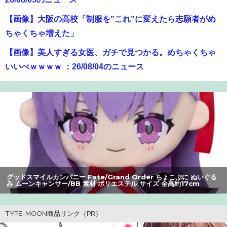
【画像】大阪の高校「制服を”これ”に変えたら志願者がめ
ちゃくちゃ増えた」
【画像】美人すぎる女医、ガチで見つかる。めちゃくちゃ
いいべｗｗｗｗ ：26/08/04のニュース
息子のオニーを発見したワイの嫁、全ての対応を間違えて
しまう…
【朗報】アマガミの棚町薫さん、最新絵でめっちゃ可愛く
なる：26/08/03のニュース
【悲報】Mrs. GREEN APPLE、マジで逝くwwwwww
【悲報】Z世代の身長低下の理由、ついに判明かｗｗｗｗ：
グッドスマイルカンパニー Fate/Grand Order ちょこぷに ぬいぐる
み ムーンキャンサー/BB 素材 ポリエステル サイズ 全高約17cm
26/08/02のニュース
成人向けゲーム『ヤリステ メスブター』開発者絶望、銀行
がsteamからの入金を拒否→金が入ってなくても売上金額