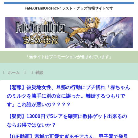
Fate/GrandOrderのイラスト・グッズ情報サイトです
「当サイトはプロモーションが含まれています」
ホーム
雑談
【悲報】被災地女性、旦那の行動にブチ切れ「赤ちゃん
のミルクを勝手に別の女に譲った。離婚するつもりで
す」これ誰が悪いの？？？？
【疑問】13000円で5レアを確実に数体ゲット出来るの
ならお得ではないか？
【GIF動画】宮城の可愛すぎるチアさん、甲子園で発見