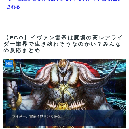
される
【FGO】組み合わせ次第で活かせる場面がきっとある。
鬼女紅葉・ファントム強化みんなの反応まとめ
【朗報】Amazonで「GANTZ」が全巻100円ｗｗｗｗｗ
【FGO】イヴァン雷帝は魔境の高レアライ
ダー業界で生き残れそうなのかい？みんな
ｗｗｗｗｗ
の反応まとめ
【FGO】低レア強化はニッチな需要満たしていけ
雑談
【悲報】ヱロアニメっていつになったら抜けるレベルに
なるんや？ｗｗｗｗｗ
【FGO】金時といい勝負。クーフーリン・オルタ強化み
んなの反応まとめ
【FGO】コミカライズ「英霊剣豪七番勝負」【第47話】
勝負四・五番目（六）と先読み【第48話】決着 配信!!
【FGO】組み合わせ次第で活かせる場面がきっとある。