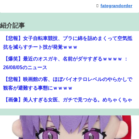
fategrandorder
紹介記事
【悲報】女子自転車競技、ブラに綿を詰めまくって空気抵
抗を減らすチート技が発覚ｗｗｗ
【爆笑】最近のオスガキ、名前がダサすぎるｗｗｗｗ ：
26/08/05のニュース
【悲報】映画館の客、ほぼバイオテロレベルのやらかしで
観客が避難する事態にｗｗｗｗ
【画像】美人すぎる女医、ガチで見つかる。めちゃくちゃ
いいべｗｗｗｗ ：26/08/04のニュース
【警告】社会人「スムージーにキウイ皮ごと入れよ。これ
美容にいいんだよね〜」→ 結果…