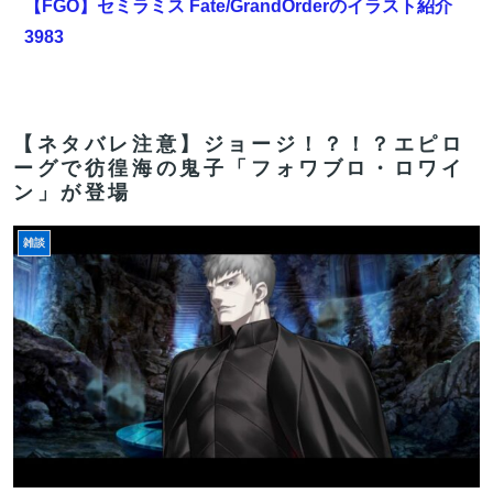
【FGO】セミラミス Fate/GrandOrderのイラスト紹介
3983
【画像】日本を代表する大物漫画家、高市早苗と小泉進
次郎にガチギレ 痛烈な風刺漫画を投稿
【ネタバレ注意】ジョージ！？！？エピロ
【FGO】グランドみんな金フォウいれてるもん？
ーグで彷徨海の鬼子「フォワブロ・ロワイ
ン」が登場
韓国サッカー協会、Ｗ杯アジア予選で外国人審判員に性
的接待か…韓国放送局が独占報道
雑談
【FGO】スルトくんは保険に使えたのかね実際
【FGO】セミラミス Fate/GrandOrderのイラスト紹介
3983
【FGO】グランドみんな金フォウいれてるもん？
【FGO】低レア強化はニッチな需要満たしていけ
【画像】どのくノ一を快楽責めしたいｗｗｗｗｗ