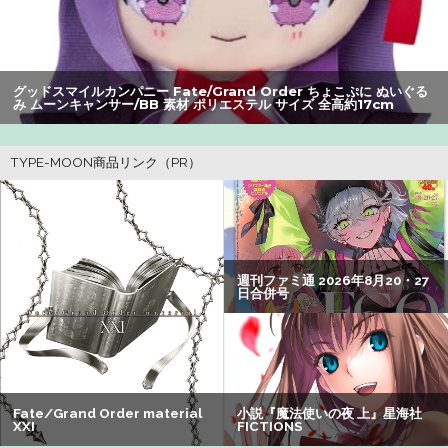
【朗報】アマガミの棚町薫さん、最新絵でめっちゃ可愛く
なる：26/08/03のニュース
町の弁当屋「申し訳ないが消費税1%になったらその分商品
グッドスマイルカンパニー Fate
/Grand Order ちょこぷに ぬいぐる
み アルターエゴ/パッションリッ
代を値上げするわ」
ポリエステル サイズ 全高約17cm
17cm
【悲報】Z世代の身長低下の理由、ついに判明かｗｗｗｗ：
26/08/02のニュース
【衝撃】クルタ族虐 殺の犯人、ツェリードニヒで確定！ク
ロロの演劇のせいで2人も無駄死ににwwww
【画像】瀬戸環奈（セトカン）さん、ティファのコスプレ
でシコらせにくるｗｗｗ：26/08/01のニュース
パパ活不倫を暴露された大物芸人さん(63)、晒されたLINE
が面白すぎるｗｗｗｗｗｗｗｗｗ(画像ｱﾘ)
【悲報】有名漫画家、がんを公表「大腸癌になってしまい
ました。肝臓に転移も見られてステージ4です」