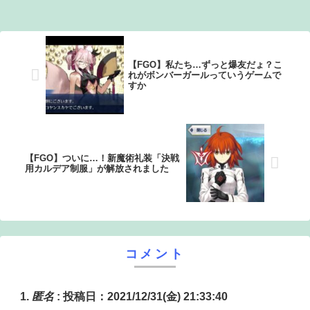
【画像】オタク「実際にプレイしたらわかるけどライザは
友達って感じで性的な目では見れないｗ」←これｗｗｗ
ｗ：26/08/06のニュース
【FGO】私たち…ずっと爆友だょ？こ
れがボンバーガールっていうゲームで
すか
【FGO】ついに…！新魔術礼装「決戦
用カルデア制服」が解放されました
コメント
匿名
:
投稿日：2021/12/31(金) 21:33:40