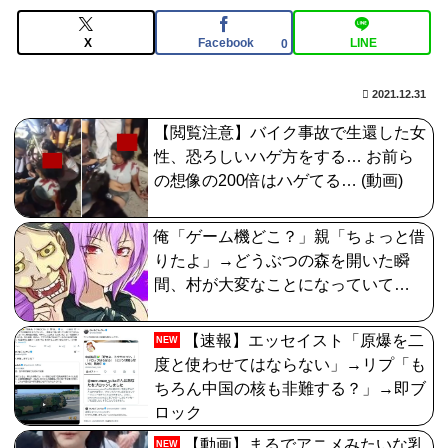
【FGO】低レア強化はニッチな需要満たしていけ
X
Facebook
LINE
0
2021.12.31
【閲覧注意】バイク事故で生還した女
性、恐ろしいハゲ方をする… お前ら
の想像の200倍はハゲてる… (動画)
俺「ゲーム機どこ？」親「ちょっと借
りたよ」→どうぶつの森を開いた瞬
間、村が大変なことになっていて…
【速報】エッセイスト「原爆を二
NEW
度と使わせてはならない」→リプ「も
ちろん中国の核も非難する？」→即ブ
ロック
【動画】まるでアニメみたいな乳
NEW