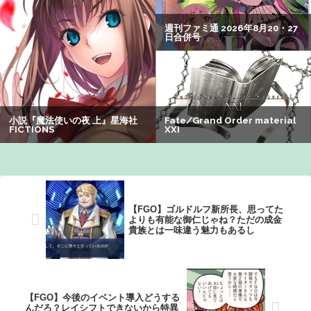
倒されて性行為 → 凄いことになるｗｗｗｗｗ
【朗報】アマガミの棚町薫さん、最新絵でめっちゃ可愛く
なる：26/08/03のニュース
【動画】福岡の電車、複数の駅で「チンポッ」というアナ
ウンスが流れ大騒ぎwwwwwwwww
可愛すぎるおむすび屋さん（28）、新店舗に4000万円クラ
ファンした成功した結果弱男集団から叩かれてしまうｗｗ
ｗｗ
【謎】アキバが夜のお店だらけになってしまった理由、誰
【FGO】ゴルドルフ新所長、思ってた
にも分からないｗｗｗｗ：26/08/08のニュース
よりも有能な御仁じゃね？ただの成金
貴族とは一味違う魅力もあるし
【FGO】今後のイベント導入どうする
んだろ？レイシフトできないから特異