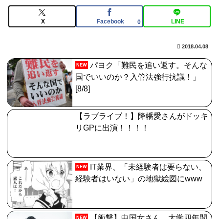
【FGO】アズライールはお迎えした方がいいのか教えて
クレメンス。アサシン単体最強だがそれだけってどうい
X
Facebook
LINE
0
うこと？
2018.04.08
【FGO】水着玉藻 Fate/GrandOrderのイラスト紹介
3986
パヨク「難民を追い返す。そんな
NEW
国でいいのか？入管法強行抗議！」
日向坂OGの最新ランジェリー、もうエグいだろ・・・
[8/8]
(画像どーん)
【FGO】ジャンヌ系にラクシュミーは含まれますか？W
【ラブライブ！】降幡愛さんがドッキ
ジル・ド・レェ強化みんなの反応まとめ
リGPに出演！！！！
IT業界、「未経験者は要らない、
NEW
経験者はいない」の地獄絵図にwww
【衝撃】中国女さん、大学四年間
NEW