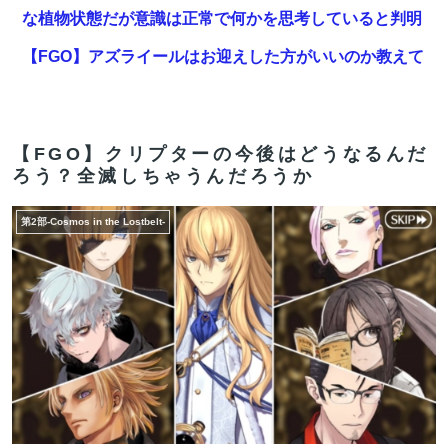
な植物状態だが意識は正常で何かを思考していると判明
【FGO】アズライールはお迎えした方がいいのか教えて
クレメンス。アサシン単体最強だがそれだけってどうい
うこと？
【画像】悪いプリキュア「2万でどう？」
【FGO】クリプターの今後はどうなるんだ
ろう？全滅しちゃうんだろうか
【FGO】再臨状態でバフ受けれる受けれないが困る
第2部-Cosmos in the Lostbelt-
エッセイスト「原爆を二度と使わせてはならない」
⇒「もちろん中国の核も非難する？」⇒「中国の核は綺
麗な核！」
【FGO】ジャンヌ系にラクシュミーは含まれますか？W
ジル・ド・レェ強化みんなの反応まとめ
【FGO】バッファーとしても十分使えるね。レオニダス
強化みんなの反応まとめ