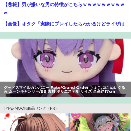
【悲報】男が嫌いな男の特徴がこちらｗｗｗｗｗｗｗｗｗ
ｗ
【画像】オタク「実際にプレイしたらわかるけどライザは
友達って感じで性的な目では見れないｗ」←これｗｗｗ
ｗ：26/08/06のニュース
【悲報】高市早苗に逆らった財務官僚、異例の左遷ｗｗｗ
ｗｗｗｗｗ
【爆笑】最近のオスガキ、名前がダサすぎるｗｗｗｗ ：
26/08/05のニュース
グッドスマイルカンパニー Fate/Grand Order ちょこぷに ぬいぐる
【悲報】ライザさん、おぱいを触られてしまうｗｗｗｗｗ
み ムーンキャンサー/BB 素材 ポリエステル サイズ 全高約17cm
ｗｗｗ
【画像】美人すぎる女医、ガチで見つかる。めちゃくちゃ
いいべｗｗｗｗ ：26/08/04のニュース
夫さん、妻に「天井のシミ数えてれば終わるでな」と押し