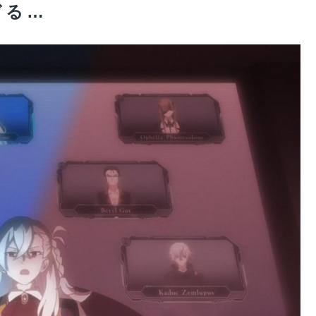
ぎる…
キャラ←誰そうぞうした？
987
教えてクレメンス。アサシン単体最強だがそれだけってど
E SKY all over the world」。武内崇さん描き下ろし
デスチェンジしないなら最適クリサポーター