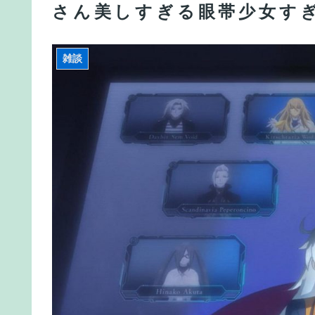
さん美しすぎる眼帯少女す
【急募】作中最強だと思ったのにアッサリ死んだ
【FGO】リリス Fate/GrandOrderのイラスト紹介3
雑談
【FGO】アズライールはお迎えした方がいいのか
ういうこと？
【FGO】中国語版10周年を記念した「OVER THE SAM
「アルトリア・ペンドラゴン」上海Verが公開
【FGO】邪馬台国の魔王。卑弥呼の強化つよい…
【画像】どのくノ一を快楽責めしたいｗｗｗｗｗ