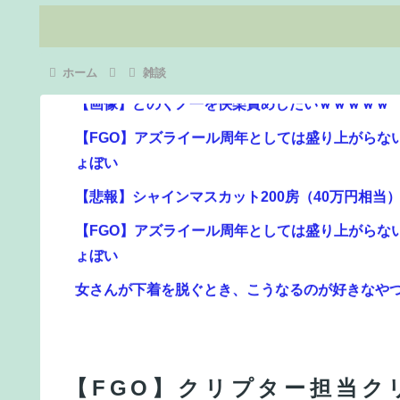
ホーム
雑談
【FGO】アズライール周年としては盛り上がらな
ょぼい
【悲報】シャインマスカット200房（40万円相
【FGO】アズライール周年としては盛り上がらな
ょぼい
女さんが下着を脱ぐとき、こうなるのが好きなや
【FGO】再臨状態でバフ受けれる受けれないが困
【速報】八村塁、人種差別的な声に対して「日本
本人、日本人であるプライドがある」
【FGO】クリプター担当ク
【FGO】水着玉藻 Fate/GrandOrderのイラスト紹介