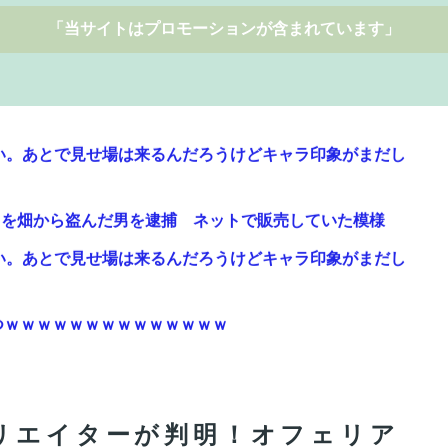
「当サイトはプロモーションが含まれています」
い。あとで見せ場は来るんだろうけどキャラ印象がまだし
当）を畑から盗んだ男を逮捕 ネットで販売していた模様
い。あとで見せ場は来るんだろうけどキャラ印象がまだし
つｗｗｗｗｗｗｗｗｗｗｗｗｗｗ
る
で生まれ日本で育ち日本語話す。誰に何を言われようが日
リエイターが判明！オフェリア
3986