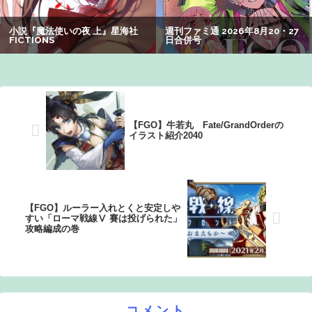
【悲報】女性「男への最大ダメージはこれ」←お前ら耐え
られる？
【謎】アキバが夜のお店だらけになってしまった理由、誰
にも分からないｗｗｗｗ：26/08/08のニュース
【FGO】牛若丸 Fate/GrandOrderの
イラスト紹介2040
【FGO】ルーラー入れとくと安定しや
すい「ローマ戦線Ⅴ 賽は投げられた」
攻略編成の巻
コメント