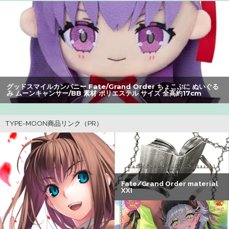
ｗ：26/08/06のニュース
【動画】甲子園の女性審判、大誤審で炎上
【爆笑】最近のオスガキ、名前がダサすぎるｗｗｗｗ ：
26/08/05のニュース
【画像】女さん、ミニ過ぎる浴衣を着た写真を投稿して叩
グッドスマイルカンパニー Fate/Grand Order ちょこぷに ぬいぐる
かれるｗｗｗｗ
み ムーンキャンサー/BB 素材 ポリエステル サイズ 全高約17cm
【画像】美人すぎる女医、ガチで見つかる。めちゃくちゃ
いいべｗｗｗｗ ：26/08/04のニュース
ワイ、「着衣おっばい」でしか抜けない体質になってしま
うｗｗｗｗｗ
【朗報】アマガミの棚町薫さん、最新絵でめっちゃ可愛く
なる：26/08/03のニュース
【朗報】Vtuber界、新たなる『弱男の姫』が爆誕ｗｗｗｗ
ｗｗｗｗｗｗｗ