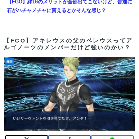
【FGO】絆16のメリットが全然出てこないけど、普通に
石がハチャメチャに貰えるとかそんな感じ？
海外「全部日本の真似だったのか…」 日本の普通のテレ
ビ番組が最新SNSの数十年先を行っていたと話題に
【FGO】アキレウスの父のペレウスってア
【FGO】絆16のメリットが全然出てこないけど、普通に
ルゴノーツのメンバーだけど強いのかい？
石がハチャメチャに貰えるとかそんな感じ？
雑談
【画像】咲-Saki-、もうめちゃくちゃ
【FGO】邪馬台国の魔王。卑弥呼の強化つよい…デスチ
ェンジしないなら最適クリサポーター
【FGO】絆16のメリットが全然出てこないけど、普通に
石がハチャメチャに貰えるとかそんな感じ？
【FGO】中国語版10周年を記念した「OVER THE
SAME SKY all over the world」。武内崇さん描き下ろ
し「アルトリア・ペンドラゴン」上海Verが公開