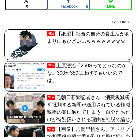
【FGO】リリス Fate/GrandOrderのイラスト紹介3987
X
Facebook
LINE
0
【画像】影山優佳さん(25)、下着姿であたシコが止まら
2021.02.08
ない
【絶望】社畜の自分の食生活があ
NEW
【FGO】周年なんだからログレス復刻してくれたらいい
まりにもひどい…ｗｗｗｗｗｗｗｗ
のに
上原浩治「250Sってどうなのか
NEW
な。300か350に上げてもいいので
は」
元朝日新聞記者さん 消費税減税
NEW
を批判する新聞が適用されている軽減
税率の闇に触れてしまう「自分たちだ
けが特別扱いされる理由を社説で論じ
てほしい」【HotTweets】
【画像】吉岡里帆さん、アドリブ
NEW
で相手役俳優の手を取りお胸に押し当