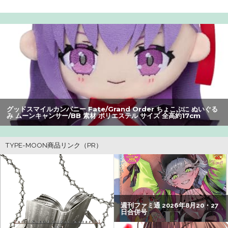
【爆笑】最近のオスガキ、名前がダサすぎるｗｗｗｗ ：
26/08/05のニュース
【衝撃】ワイのパッパ、会社でナンバーツーになった結果
ｗｗｗｗｗｗｗｗｗｗ
【画像】美人すぎる女医、ガチで見つかる。めちゃくちゃ
いいべｗｗｗｗ ：26/08/04のニュース
グッドスマイルカンパニー Fate/Grand Order ちょこぷに ぬいぐる
女性「レイプされました」検事「嘘では？」女性「傷つい
み ムーンキャンサー/BB 素材 ポリエステル サイズ 全高約17cm
たので訴えます」
【朗報】アマガミの棚町薫さん、最新絵でめっちゃ可愛く
なる：26/08/03のニュース
ホリエモン「面接でさ、納豆パックの薄いフィルムって何
のために入っていの？って聞くわけ」
【悲報】Z世代の身長低下の理由、ついに判明かｗｗｗｗ：