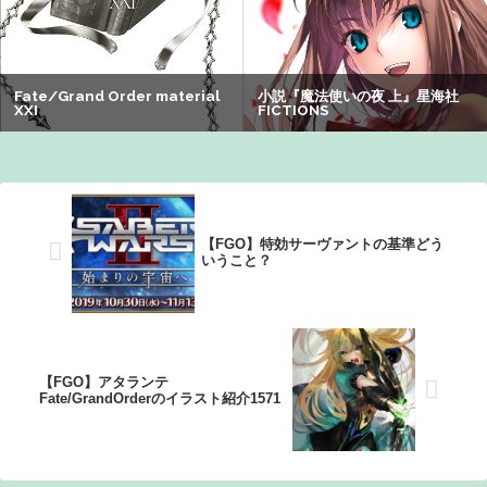
26/08/02のニュース
ぐらんぶる原作最新話、ヤバすぎる
夫さん、妻に「天井のシミ数えてれば終わるでな」と押し
倒されて性行為 → 凄いことになるｗｗｗｗｗ
【悲報】有名漫画家「体重の減少が止まりません」→ファ
ンから心配の声：26/08/07のニュース
【FGO】特効サーヴァントの基準どう
いうこと？
【FGO】アタランテ
Fate/GrandOrderのイラスト紹介1571