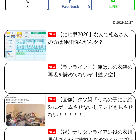
X
Facebook
LINE
0
【悲報】韓国人「え待って、何で日本の避難所って10年
前と同レベルなの(ドン引き
2019.10.27
【FGO】絆16のメリットが全然出てこないけど、普通に
【にじ甲2026】なんで椎名さん
NEW
石がハチャメチャに貰えるとかそんな感じ？
の☆は伸び悩んだんや？
【ラブライブ！】俺はこの衣装の
NEW
再現を諦めてないぞ【蓮ノ空】
【画像】クソ親「うちの子には絶
NEW
対にゲームさせないしテレビも見させ
ない！！！！！」
【祝】ナリタブライアン役の衣川
NEW
里佳さんがご結婚！おめでとうござい