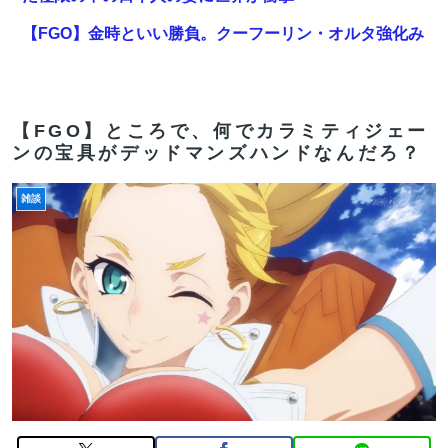
【FGO】金時といい勝負。クーフーリン・オルタ強化み
んなの反応まとめ
【対談で激突】石破前総理「ウクが核放棄しなければ露
侵攻なかった」 湯崎前県知事「核抑止はフィクション」
【FGO】ところで、何でカラミティジェー
ンの宝具がデッドマンズハンドなんだろ？
【FGO】再臨状態でバフ受けれる受けれないが困る
雑談
パさん「平和を願う式典なのに防弾ガラスと防弾バッグ
SPで囲まれた壇上でスピーチする人が総理大臣」
【FGO】バッファーとしても十分使えるね。レオニダス
強化みんなの反応まとめ
【雑談】アニプレックスってFGO以外で稼げるスマホゲ
ームってあるんだっけ？
【FGO】スルトくんは保険に使えたのかね実際
【FGO】スルトくんは保険に使えたのかね実際