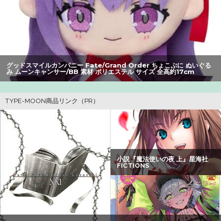
【動画】甲子園の女性審判、大誤審で炎上
【爆笑】最近のオスガキ、名前がダサすぎるｗｗｗｗ ：
26/08/05のニュース
ワイ、「着衣おっばい」でしか抜けない体質になってしま
グッドスマイルカンパニー Fate/Grand Order ちょこぷに ぬいぐる
うｗｗｗｗｗ
み ムーンキャンサー/BB 素材 ポリエステル サイズ 全高約17cm
【画像】美人すぎる女医、ガチで見つかる。めちゃくちゃ
いいべｗｗｗｗ ：26/08/04のニュース
【衝撃】34歳ニート、『エロ漫画』で人生逆転
【朗報】アマガミの棚町薫さん、最新絵でめっちゃ可愛く
なる：26/08/03のニュース
【画像】20年前のAV、キチガイすぎるwwwwww
【速報】ひろゆき、離婚wwwwww
【謎】アキバが夜のお店だらけになってしまった理由、誰