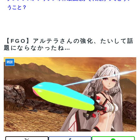
うこと？
【画像】東京のライオンさん、溶けるｗｗｗｗｗｗｗｗ
ｗｗｗｗｗｗｗｗｗｗｗｗｗｗ
【FGO】アズライールはお迎えした方がいいのか教えて
【FGO】アルテラさんの強化、たいして話
題にならなかったね…
クレメンス。アサシン単体最強だがそれだけってどうい
うこと？
雑談
中国、三峡ダムが全開放流。長江流域で深刻な洪水被害
【FGO】リリス Fate/GrandOrderのイラスト紹介3987
【速報】米農家「流石にこんな値段じゃ、米作り辞める
人、出るんじゃないかなあ？？」
【FGO】アズライール周年としては盛り上がらない。あ
とで見せ場は来るんだろうけどキャラ印象がまだしょぼ
い