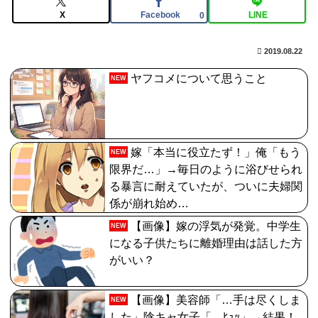
【FGO】アズライール周年としては盛り上がらない。あ
X
Facebook
LINE
0
とで見せ場は来るんだろうけどキャラ印象がまだしょぼ
い
2019.08.22
【FGO】再臨状態でバフ受けれる受けれないが困る
ヤフコメについて思うこと
NEW
【FGO】絆16のメリットが全然出てこないけど、普通に
石がハチャメチャに貰えるとかそんな感じ？
【画像】どのくノ一を快楽責めしたいｗｗｗｗｗ
嫁「本当に役立たず！」俺「もう
NEW
限界だ…」→毎日のように浴びせられ
る暴言に耐えていたが、ついに夫婦関
係が崩れ始め…
【画像】嫁の浮気が発覚。中学生
NEW
になる子供たちに離婚理由は話した方
がいい？
【画像】美容師「…手は尽くしま
NEW
した」陰キャ女子「…ﾋｭｯ」→結果！