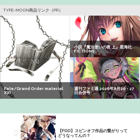
【画像】美人すぎる女医、ガチで見つかる。めちゃくちゃ
いいべｗｗｗｗ ：26/08/04のニュース
ワイ、「着衣おっばい」でしか抜けない体質になってしま
うｗｗｗｗｗ
【朗報】アマガミの棚町薫さん、最新絵でめっちゃ可愛く
なる：26/08/03のニュース
【朗報】Vtuber界、新たなる『弱男の姫』が爆誕ｗｗｗｗ
ｗｗｗｗｗｗｗ
【悲報】女性「男への最大ダメージはこれ」←お前ら耐え
られる？
【謎】アキバが夜のお店だらけになってしまった理由、誰
にも分からないｗｗｗｗ：26/08/08のニュース
【FGO】スピンオフ作品の繋がりって
どうなってんの？