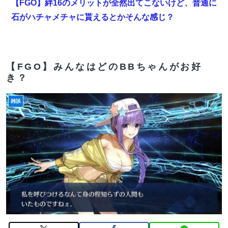
【FGO】絆16のメリットが全然出てこないけど、普通に
石がハチャメチャに貰えるとかそんな感じ？
海外「全部日本の真似だったのか…」 日本の普通のテレ
ビ番組が最新SNSの数十年先を行っていたと話題に
【FGO】みんなはどのBBちゃんがお好
【FGO】絆16のメリットが全然出てこないけど、普通に
き？
石がハチャメチャに貰えるとかそんな感じ？
雑談
【画像】咲-Saki-、もうめちゃくちゃ
【FGO】邪馬台国の魔王。卑弥呼の強化つよい…デスチ
ェンジしないなら最適クリサポーター
【FGO】絆16のメリットが全然出てこないけど、普通に
石がハチャメチャに貰えるとかそんな感じ？
【FGO】中国語版10周年を記念した「OVER THE
SAME SKY all over the world」。武内崇さん描き下ろ
し「アルトリア・ペンドラゴン」上海Verが公開