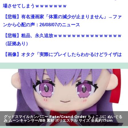
場させてしまうｗｗｗｗｗｗｗ
【悲報】有名漫画家「体重の減少が止まりません」→ファ
ンから心配の声：26/08/07のニュース
【悲報】粗品、永久追放ｗｗｗｗｗｗｗｗｗｗｗｗｗｗｗ
（証拠あり）
【画像】オタク「実際にプレイしたらわかるけどライザは
友達って感じで性的な目では見れないｗ」←これｗｗｗ
ｗ：26/08/06のニュース
【動画】甲子園の女性審判、大誤審で炎上
【爆笑】最近のオスガキ、名前がダサすぎるｗｗｗｗ ：
26/08/05のニュース
【画像】女さん、ミニ過ぎる浴衣を着た写真を投稿して叩
グッドスマイルカンパニー Fate/Grand Order ちょこぷに ぬいぐる
み アルターエゴ/パッションリップ 素材 ポリエステル サイズ 全高約
かれるｗｗｗｗ
17cm