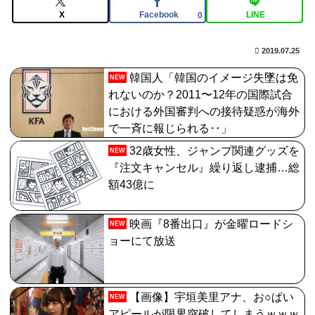
【FGO】リリス Fate/GrandOrderのイラスト紹介3987
X
Facebook
LINE
0
【画像】影山優佳さん(25)、下着姿であたシコが止まら
2019.07.25
ない
韓国人「韓国のイメージ失墜は免
NEW
【FGO】周年なんだからログレス復刻してくれたらいい
れないのか？2011〜12年の国際試合
のに
における外国審判への接待疑惑が海外
で一斉に報じられる‥」
32歳女性、ジャンプ関連グッズを
NEW
『注文キャンセル』繰り返し逮捕…総
額43億に
映画『8番出口』が金曜ロードシ
NEW
ョーにて放送
【画像】宇垣美里アナ、お○ぱい
NEW
アピールが限界突破してしまうｗｗｗ