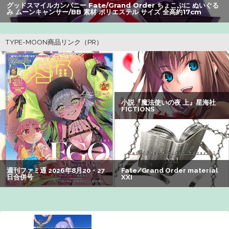
グッドスマイルカンパニー Fate/Grand Order ちょこぷに ぬいぐる
【朗報】Vtuber界、新たなる『弱男の姫』が爆誕ｗｗｗｗ
み ムーンキャンサー/BB 素材 ポリエステル サイズ 全高約17cm
ｗｗｗｗｗｗｗ
【画像】美人すぎる女医、ガチで見つかる。めちゃくちゃ
いいべｗｗｗｗ ：26/08/04のニュース
ワイ、「着衣おっばい」でしか抜けない体質になってしま
うｗｗｗｗｗ
【朗報】アマガミの棚町薫さん、最新絵でめっちゃ可愛く
なる：26/08/03のニュース
【悲報】坂口杏里を家に住ませてあげた結果ｗｗｗｗ
【悲報】女性「男への最大ダメージはこれ」←お前ら耐え
られる？
【謎】アキバが夜のお店だらけになってしまった理由、誰
にも分からないｗｗｗｗ：26/08/08のニュース