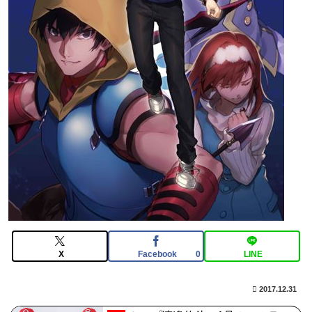
【FGO】中国語版10周年を記念した「OVER THE
SAME SKY all over the world」。武内崇さん描き下ろ
し「アルトリア・ペンドラゴン」上海Verが公開
【FGO】邪馬台国の魔王。卑弥呼の強化つよい…デスチ
ェンジしないなら最適クリサポーター
【画像】どのくノ一を快楽責めしたいｗｗｗｗｗ
【FGO】アズライール周年としては盛り上がらない。あ
とで見せ場は来るんだろうけどキャラ印象がまだしょぼ
い
X
Facebook
LINE
0
2017.12.31