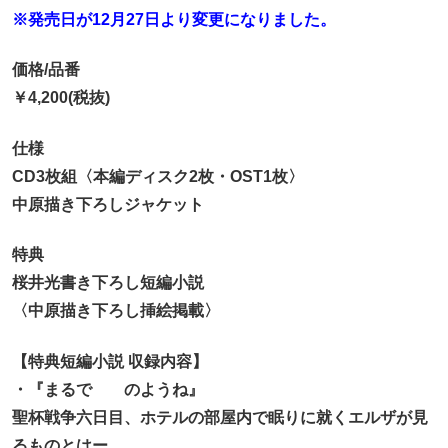
※発売日が12月27日より変更になりました。
価格/品番
￥4,200(税抜)
仕様
CD3枚組〈本編ディスク2枚・OST1枚〉
中原描き下ろしジャケット
特典
桜井光書き下ろし短編小説
〈中原描き下ろし挿絵掲載〉
【特典短編小説 収録内容】
・『まるで のようね』
聖杯戦争六日目、ホテルの部屋内で眠りに就くエルザが見
るものとはー