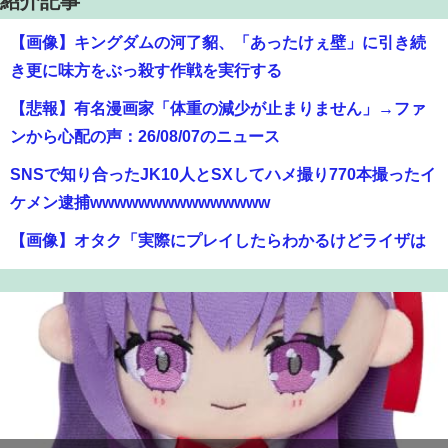
紹介記事
【画像】キングダムの河了貂、「あったけぇ壁」に引き続
き更に味方をぶっ殺す作戦を実行する
【悲報】有名漫画家「体重の減少が止まりません」→ファ
ンから心配の声：26/08/07のニュース
SNSで知り合ったJK10人とSXしてハメ撮り770本撮ったイ
ケメン逮捕wwwwwwwwwwwwwww
【画像】オタク「実際にプレイしたらわかるけどライザは
友達って感じで性的な目では見れないｗ」←これｗｗｗ
ｗ：26/08/06のニュース
【画像】ハンターハンターさん、ガチで最強の新能力を登
場させてしまうｗｗｗｗｗｗｗ
【爆笑】最近のオスガキ、名前がダサすぎるｗｗｗｗ ：
26/08/05のニュース