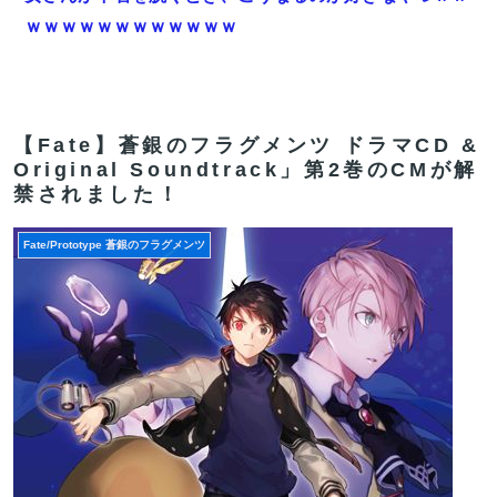
ｗｗｗｗｗｗｗｗｗｗｗｗ
【FGO】再臨状態でバフ受けれる受けれないが困る
【速報】八村塁、人種差別的な声に対して「日本で生ま
れ日本で育ち日本語話す。誰に何を言われようが日本
【Fate】蒼銀のフラグメンツ ドラマCD &
Original Soundtrack」第2巻のCMが解
人、日本人であるプライドがある」
禁されました！
【FGO】水着玉藻 Fate/GrandOrderのイラスト紹介
3986
Fate/Prototype 蒼銀のフラグメンツ
【急募】作中最強だと思ったのにアッサリ死んだキャラ
←誰そうぞうした？
【FGO】リリス Fate/GrandOrderのイラスト紹介3987
【FGO】アズライールはお迎えした方がいいのか教えて
クレメンス。アサシン単体最強だがそれだけってどうい
うこと？