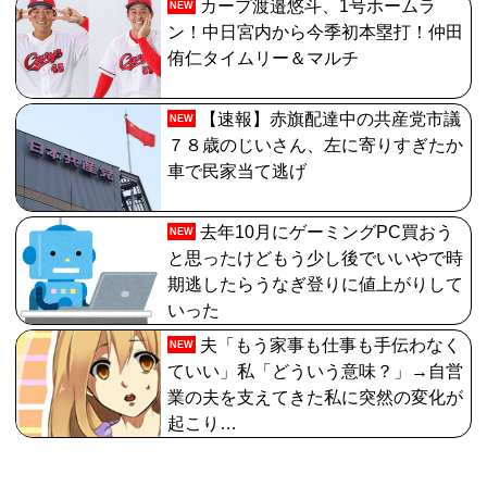
カープ渡邉悠斗、1号ホームラ
NEW
ン！中日宮内から今季初本塁打！仲田
侑仁タイムリー＆マルチ
【速報】赤旗配達中の共産党市議
NEW
７８歳のじいさん、左に寄りすぎたか
車で民家当て逃げ
去年10月にゲーミングPC買おう
NEW
と思ったけどもう少し後でいいやで時
期逃したらうなぎ登りに値上がりして
いった
夫「もう家事も仕事も手伝わなく
NEW
ていい」私「どういう意味？」→自営
業の夫を支えてきた私に突然の変化が
起こり…