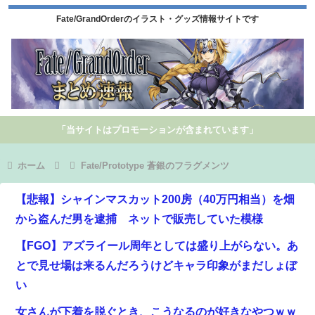
Fate/GrandOrderのイラスト・グッズ情報サイトです
「当サイトはプロモーションが含まれています」
ホーム
Fate/Prototype 蒼銀のフラグメンツ
【悲報】シャインマスカット200房（40万円相当）を畑
から盗んだ男を逮捕 ネットで販売していた模様
【FGO】アズライール周年としては盛り上がらない。あ
とで見せ場は来るんだろうけどキャラ印象がまだしょぼ
い
女さんが下着を脱ぐとき、こうなるのが好きなやつｗｗ