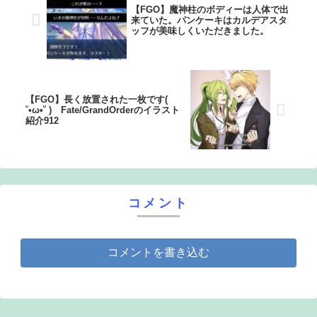
【FGO】魔神柱のボディーは人体で出
来ていた。パンケーキはカルデアスタ
ッフが美味しくいただきました。
【FGO】長く放置された一枚です(
˘•ω•˘ ) Fate/GrandOrderのイラスト
紹介912
コメント
コメントを書き込む