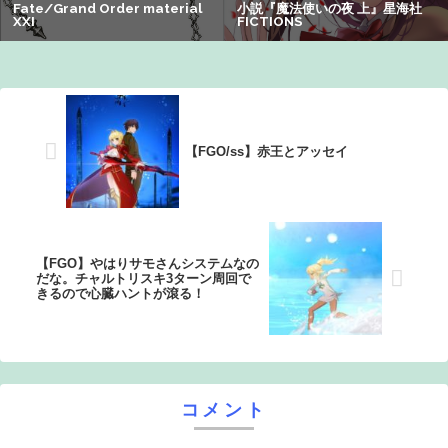
【画像】オタク「実際にプレイしたらわかるけどライザは
友達って感じで性的な目では見れないｗ」←これｗｗｗ
ｗ：26/08/06のニュース
【FGO/ss】赤王とアッセイ
【FGO】やはりサモさんシステムなの
だな。チャルトリスキ3ターン周回で
きるので心臓ハントが滾る！
コメント