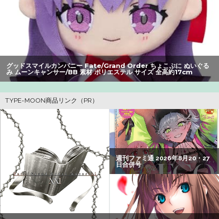
【朗報】アマガミの棚町薫さん、最新絵でめっちゃ可愛く
なる：26/08/03のニュース
オコエ瑠偉、メキシコに渡って2球団を即クビ→SNS更新が
3ヶ月間止まって消息不明に
グッドスマイルカンパニー Fate/Grand Order ちょこぷに ぬいぐる
み ムーンキャンサー/BB 素材 ポリエステル サイズ 全高約17cm
【悲報】Z世代の身長低下の理由、ついに判明かｗｗｗｗ：
26/08/02のニュース
【悲報】大学生の頃に出会った小学生と結婚した男、めち
ゃくちゃ炎上してしまうwwwwwwwww
【画像】瀬戸環奈（セトカン）さん、ティファのコスプレ
でシコらせにくるｗｗｗ：26/08/01のニュース
【動画】大阪府警に射殺されたオッサン、めちゃめちゃ苦
しそうに死ぬ
【速報】熊本イオンモール、爆発の原因は『これ』の可能
性