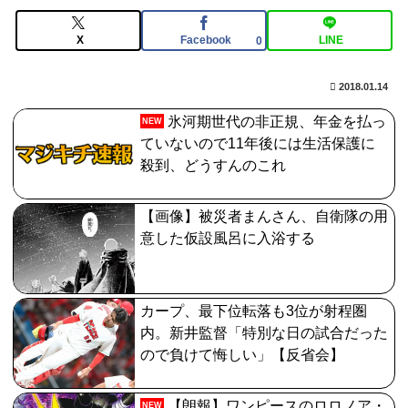
【疑問】13000円で5レアを確実に数体ゲット出来るの
X
Facebook
LINE
0
ならお得ではないか？
2018.01.14
【FGO】組み合わせ次第で活かせる場面がきっとある。
鬼女紅葉・ファントム強化みんなの反応まとめ
氷河期世代の非正規、年金を払っ
NEW
ていないので11年後には生活保護に
【FGO】黄金チケット『ますますマンガで分かる！
殺到、どうすんのこれ
Fate/rand Order』第466話更新！
【動画像】上戸彩さん(40)、パンパンすぎてノーバン始
【画像】被災者まんさん、自衛隊の用
球式ならず
意した仮設風呂に入浴する
カープ、最下位転落も3位が射程圏
内。新井監督「特別な日の試合だった
ので負けて悔しい」【反省会】
【朗報】ワンピースのロロノア・
NEW