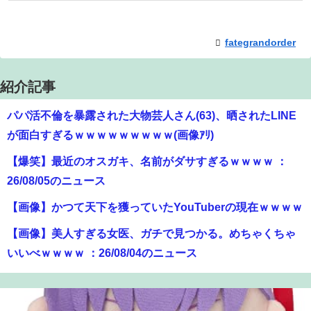
fategrandorder
紹介記事
パパ活不倫を暴露された大物芸人さん(63)、晒されたLINE
が面白すぎるｗｗｗｗｗｗｗｗｗ(画像ｱﾘ)
【爆笑】最近のオスガキ、名前がダサすぎるｗｗｗｗ ：
26/08/05のニュース
【画像】かつて天下を獲っていたYouTuberの現在ｗｗｗｗ
【画像】美人すぎる女医、ガチで見つかる。めちゃくちゃ
いいべｗｗｗｗ ：26/08/04のニュース
【速報】専門家「イオンモール熊本の爆心地に”こんなも
の”があったんだけど…」