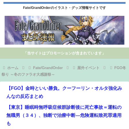
Fate/GrandOrderのイラスト・グッズ情報サイトです
「当サイトはプロモーションが含まれています」
ホーム
Fate/GrandOrder
屋外イベント
FGO冬
祭り ～冬のファラオ大感謝祭～
【FGO】金時といい勝負。クーフーリン・オルタ強化み
んなの反応まとめ
【東京】睡眠時無呼吸症候群診断後に死亡事故＝運転の
無職男（３４）、独断で治療中断―危険運転致死罪適用
も