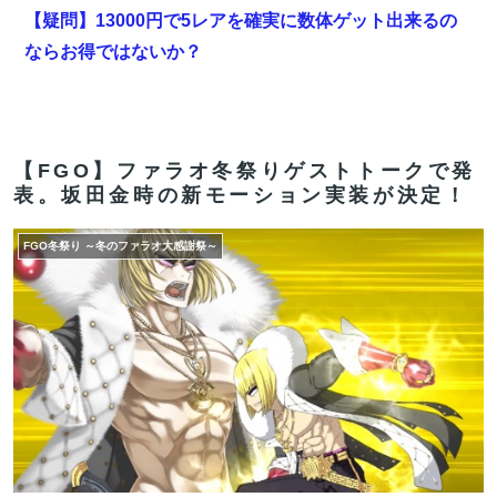
【疑問】13000円で5レアを確実に数体ゲット出来るの
ならお得ではないか？
【悲報】頂き女子に人生を狂わされたおじさんが復讐に
すべてを捧げるヱロゲが発売ｗｗｗｗｗ
【FGO】神に愛された星1バッファー。アマデウス強化
【FGO】ファラオ冬祭りゲストトークで発
表。坂田金時の新モーション実装が決定！
がすごいと話題に
なろう作家「円安で高市さん叩いてた奴ら、円高でも褒
FGO冬祭り ～冬のファラオ大感謝祭～
めないのでポジショントーク確定ｗｗｗ」
【FGO】金時といい勝負。クーフーリン・オルタ強化み
んなの反応まとめ
海外「世界で日本を死守するぞ！」 日本の消防署を訪れ
たちびっ子集団が世界をメロメロに
【FGO】今から弓戴冠戦を回るが杉谷さんとエウエウ、
どっちが使いやすい？