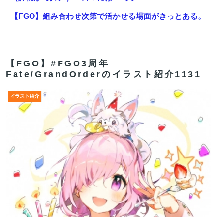
【FGO】組み合わせ次第で活かせる場面がきっとある。
鬼女紅葉・ファントム強化みんなの反応まとめ
【画像】壮絶ないじめでガチ濡れしてる女子
【FGO】#FGO3周年
【FGO】ゲーム部分はガッツリ弄って欲しい。でも新し
Fate/GrandOrderのイラスト紹介1131
いの作って挑戦するの難しいかも
イラスト紹介
【超速報】くじら14号とかいう台風が発生するｗｗｗｗ
ｗｗ
【FGO】スルトくんは保険に使えたのかね実際
【FGO】ゲーム部分はガッツリ弄って欲しい。でも新し
いの作って挑戦するの難しいかも
【FGO】今から弓戴冠戦を回るが杉谷さんとエウエウ、
どっちが使いやすい？
【FGO】ゲーム部分はガッツリ弄って欲しい。でも新し