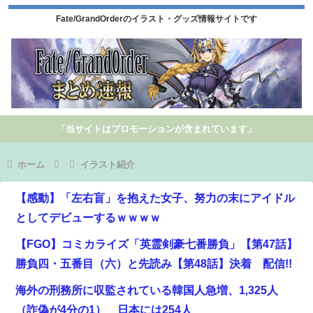
Fate/GrandOrderのイラスト・グッズ情報サイトです
「当サイトはプロモーションが含まれています」
ホーム
イラスト紹介
【感動】「左右盲」を抱えた女子、努力の末にアイドル
としてデビューするｗｗｗｗ
【FGO】コミカライズ「英霊剣豪七番勝負」【第47話】
勝負四・五番目（六）と先読み【第48話】決着 配信!!
海外の刑務所に収監されている韓国人急増、1,325人
（詐偽が4分の1） 日本には254人