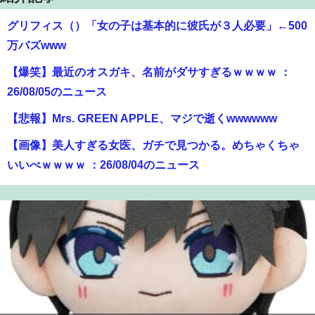
グリフィス（）「女の子は基本的に彼氏が３人必要」←500
万バズwww
【爆笑】最近のオスガキ、名前がダサすぎるｗｗｗｗ ：
26/08/05のニュース
【悲報】Mrs. GREEN APPLE、マジで逝くwwwwww
【画像】美人すぎる女医、ガチで見つかる。めちゃくちゃ
いいべｗｗｗｗ ：26/08/04のニュース
【動画】女子「勃ってんじゃん笑」男子「うるさい//」女子
「キャハハ！」→フラ開始ｗｗｗｗｗｗｗｗｗｗ
【朗報】アマガミの棚町薫さん、最新絵でめっちゃ可愛く
なる：26/08/03のニュース
成人向けゲーム『ヤリステ メスブター』開発者絶望、銀行
がsteamからの入金を拒否→金が入ってなくても売上金額