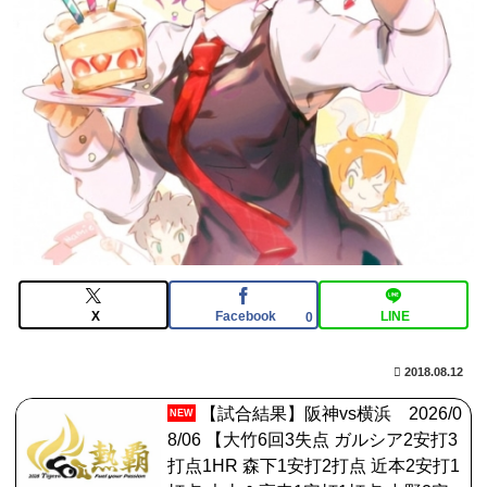
いの作って挑戦するの難しいかも
【画像】仙台育英のマネージャー
wwwwwwwwwwwwwwwwwww
【FGO】金時といい勝負。クーフーリン・オルタ強化み
んなの反応まとめ
X
Facebook
LINE
0
2018.08.12
【試合結果】阪神vs横浜 2026/0
NEW
8/06 【大竹6回3失点 ガルシア2安打3
打点1HR 森下1安打2打点 近本2安打1