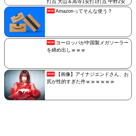
打点 大山＆高寺1安打1打点 中野2安
打 】
Amazonってそんな使う？
NEW
ヨーロッパが中国製メガソーラー
NEW
を締め出しｗｗｗ
【画像】アイナジエンドさん、お
NEW
尻が性的すぎた件ｗｗｗｗｗｗ