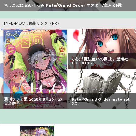
分の納税義務あり
ちょこぷに ぬいぐるみ Fate/Grand Order マスター/主人公(男)
【悲報】Z世代の身長低下の理由、ついに判明かｗｗｗｗ：
26/08/02のニュース
【速報】ゼレンスキー大統領「日本の支援は期待されたほ
どの成果がない」WWWWWWWWWWW
【画像】瀬戸環奈（セトカン）さん、ティファのコスプレ
でシコらせにくるｗｗｗ：26/08/01のニュース
【悲報画像】ブルーロックになんJ民とドッピュン孕ませ男
登場www
【画像】絵師「印刷会社にゴミみたい印刷されたから晒す
わ」→お前がクレーマーだと大炎上
【画像】オタク「実際にプレイしたらわかるけどライザは
友達って感じで性的な目では見れないｗ」←これｗｗｗ
ｗ：26/08/06のニュース