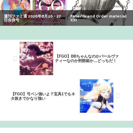
登場www
【画像】絵師「印刷会社にゴミみたい印刷されたから晒す
わ」→お前がクレーマーだと大炎上
【画像】オタク「実際にプレイしたらわかるけどライザは
友達って感じで性的な目では見れないｗ」←これｗｗｗ
ｗ：26/08/06のニュース
【FGO】BBちゃんなのかパールヴァ
ティーなのか刑部姫か…どっちだ！
【FGO】弓ペン強いよ？宝具1でもネ
タ抜きでかなり強い