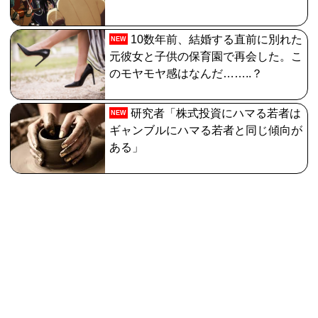
10数年前、結婚する直前に別れた
NEW
元彼女と子供の保育園で再会した。こ
のモヤモヤ感はなんだ……..？
研究者「株式投資にハマる若者は
NEW
ギャンブルにハマる若者と同じ傾向が
ある」