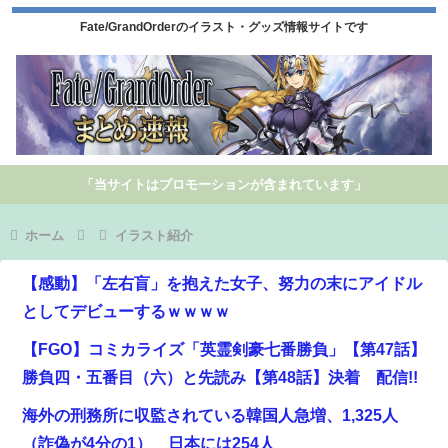
Fate/GrandOrderのイラスト・グッズ情報サイトです
「当サイトはプロモーションが含まれています」
ホーム
イラスト紹介
【感動】「左右盲」を抱えた女子、努力の末にアイドル
としてデビューするｗｗｗｗ
【FGO】コミカライズ「英霊剣豪七番勝負」【第47話】
勝負四・五番目（六）と先読み【第48話】決着 配信!!
海外の刑務所に収監されている韓国人急増、1,325人
（詐偽が4分の1） 日本には254人