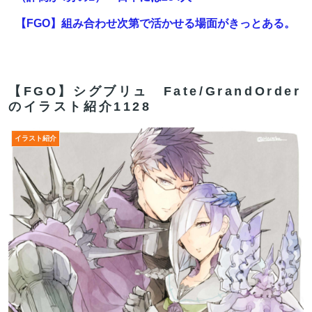
【FGO】組み合わせ次第で活かせる場面がきっとある。
鬼女紅葉・ファントム強化みんなの反応まとめ
【画像】壮絶ないじめでガチ濡れしてる女子
【FGO】シグブリュ Fate/GrandOrder
【FGO】ゲーム部分はガッツリ弄って欲しい。でも新し
のイラスト紹介1128
いの作って挑戦するの難しいかも
イラスト紹介
【超速報】くじら14号とかいう台風が発生するｗｗｗｗ
ｗｗ
【FGO】スルトくんは保険に使えたのかね実際
【FGO】ゲーム部分はガッツリ弄って欲しい。でも新し
いの作って挑戦するの難しいかも
【FGO】今から弓戴冠戦を回るが杉谷さんとエウエウ、
どっちが使いやすい？
【FGO】ゲーム部分はガッツリ弄って欲しい。でも新し