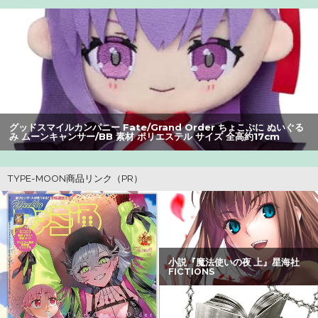
「キャハハ！」→フラ開始ｗｗｗｗｗｗｗｗｗｗ
【朗報】アマガミの棚町薫さん、最新絵でめっちゃ可愛く
なる：26/08/03のニュース
成人向けゲーム『ヤリステ メスブター』開発者絶望、銀行
がsteamからの入金を拒否→金が入ってなくても売上金額
グッドスマイルカンパニー Fate/Grand Order ちょこぷに ぬいぐる
分の納税義務あり
み ムーンキャンサー/BB 素材 ポリエステル サイズ 全高約17cm
【悲報】Z世代の身長低下の理由、ついに判明かｗｗｗｗ：
26/08/02のニュース
【速報】ゼレンスキー大統領「日本の支援は期待されたほ
どの成果がない」WWWWWWWWWWW
【画像】瀬戸環奈（セトカン）さん、ティファのコスプレ
でシコらせにくるｗｗｗ：26/08/01のニュース
【悲報画像】ブルーロックになんJ民とドッピュン孕ませ男