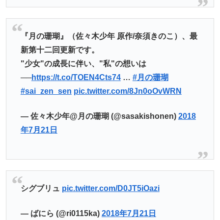
『月の珊瑚』（佐々木少年 原作/奈須きのこ）、最
新第十二回更新です。
"少女"の成長に伴い、"私"の想いは
──
https://t.co/TOEN4Cts74
…
#月の珊瑚
#sai_zen_sen
pic.twitter.com/8Jn0oOvWRN
— 佐々木少年@月の珊瑚 (@sasakishonen)
2018
年7月21日
シグブリュ
pic.twitter.com/D0JT5iOazi
— ばにら (@ri0115ka)
2018年7月21日