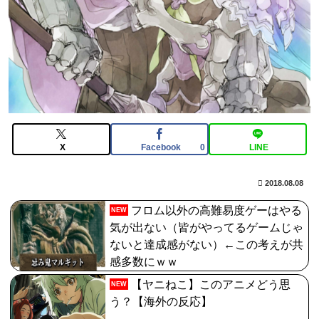
いの作って挑戦するの難しいかも
【画像】仙台育英のマネージャー
wwwwwwwwwwwwwwwwwww
【FGO】金時といい勝負。クーフーリン・オルタ強化み
んなの反応まとめ
X
Facebook
LINE
0
2018.08.08
フロム以外の高難易度ゲーはやる
NEW
気が出ない（皆がやってるゲームじゃ
ないと達成感がない）←この考えが共
感多数にｗｗ
【ヤニねこ】このアニメどう思
NEW
う？【海外の反応】