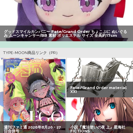
【画像】オタク「実際にプレイしたらわかるけどライザは
友達って感じで性的な目では見れないｗ」←これｗｗｗ
ｗ：26/08/06のニュース
グッドスマイルカンパニー Fate/Grand Order ちょこぷに ぬいぐる
【動画】ジャンポケ斉藤さん、懲役7年の求刑受けたあとの
み ムーンキャンサー/BB 素材 ポリエステル サイズ 全高約17cm
TikTokライブ配信がヤバすぎると話題に
wwwwwwwwwwwwwwwwwwww
【爆笑】最近のオスガキ、名前がダサすぎるｗｗｗｗ ：
26/08/05のニュース
【悲報】 幻影旅団の団長さん、激太りすると全てが台無し
になる
【画像】美人すぎる女医、ガチで見つかる。めちゃくちゃ
いいべｗｗｗｗ ：26/08/04のニュース
【画像】みいちゃんと山田さん、日本の警察なめすぎで炎
上ｗｗｗｗwｗｗｗｗｗｗｗｗｗ