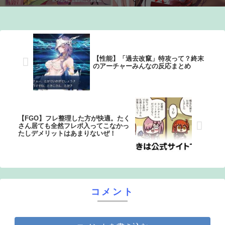
【画像】女さん「貧乳だから男水着で市民プールいったら
周りがコソコソしだしてやばいwwwwwwww」5万いいね
【画像】有志によって最強の「美少女ゲームランキング」
【性能】「過去改竄」特攻って？終末
が発表！!！ あの名作も：26/08/09のニュース
のアーチャーみんなの反応まとめ
【FGO】フレ整理した方が快適。たく
さん居ても全然フレポ入ってこなかっ
たしデメリットはあまりないぜ！
コメント