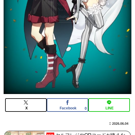
【FGO】アルトリアとWログレス組ませると、どうなる
かわかる？
【FGO】アズライール周年としては盛り上がらない。あ
とで見せ場は来るんだろうけどキャラ印象がまだしょぼ
い
【画像】影山優佳さん(25)、下着姿であたシコが止まら
ない
【FGO】アルトリアとWログレス組ませると、どうなる
かわかる？
X
Facebook
LINE
0
2026.06.04
NEW