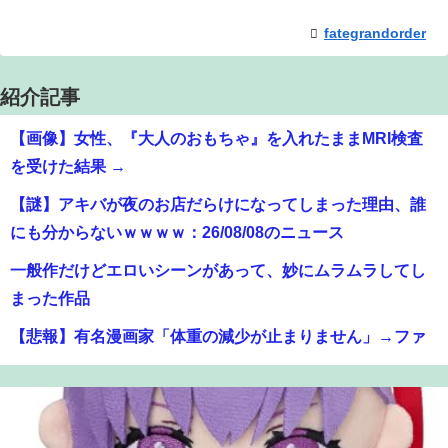
fategrandorder
紹介記事
【画像】女性、『大人のおもちゃ』を入れたままMRI検査
を受けた結果 →
【謎】アキバが夜のお店だらけになってしまった理由、誰
にも分からないｗｗｗｗ：26/08/08のニュース
一般作だけどエロいシーンがあって、妙にムラムラしてし
まった作品
【悲報】有名漫画家「体重の減少が止まりません」→ファ
ンから心配の声：26/08/07のニュース
【画像】女の子「ママー！ちいかわシール貼ったよー！」
→母親の心をざわつかせてしまうｗｗｗｗ