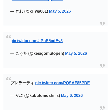
— きわ (@ki_wa001)
May 5, 2026
pic.twitter.com/aPnS5cdEv3
— こうた (@kesigomutopen)
May 5, 2026
プレラーティ
pic.twitter.com/PQSAF85PDE
— かぶ (@kabutomushi_s)
May 6, 2026