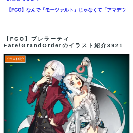
【FGO】なんで「モーツァルト」じゃなくて「アマデウ
ス」って呼んでるの？
【悲報】立憲福岡県連、『恐ろしい事実』が判明してし
まう・・・・
【FGO】プレラーティ
Fate/GrandOrderのイラスト紹介3921
【FGO】アズライールはお迎えした方がいいのか教えて
クレメンス。アサシン単体最強だがそれだけってどうい
イラスト紹介
うこと？
市場総崩れで資金源を失った中国が焦りまくった結果、
全世界の中国系組織が連鎖破綻する可能性が……
【FGO】水着玉藻 Fate/GrandOrderのイラスト紹介
3986
【FGO】高速周回勢には好評みたい。エイリーク強化み
んなの反応まとめ