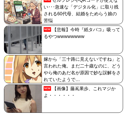
セルフレジやQRコードが使えな
い･･･急速な「デジタル化」に取り残
される60代母、結婚をためらう娘の
苦悩
【悲報】今時『紙タバコ』吸って
NEW
るやつwwwwwwww
嫁から「三十路に見えないですね」と
言われた俺。まだ二十歳なのに、どう
やら俺のあだ名が原因で妙な誤解をさ
れていたようで…
【画像】藤嶌果歩、これマジか
NEW
よ・・・・・・