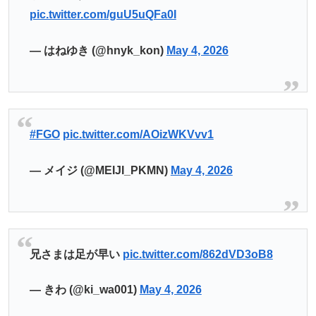
pic.twitter.com/guU5uQFa0I
— はねゆき (@hnyk_kon)
May 4, 2026
#FGO
pic.twitter.com/AOizWKVvv1
— メイジ (@MEIJI_PKMN)
May 4, 2026
兄さまは足が早い
pic.twitter.com/862dVD3oB8
— きわ (@ki_wa001)
May 4, 2026