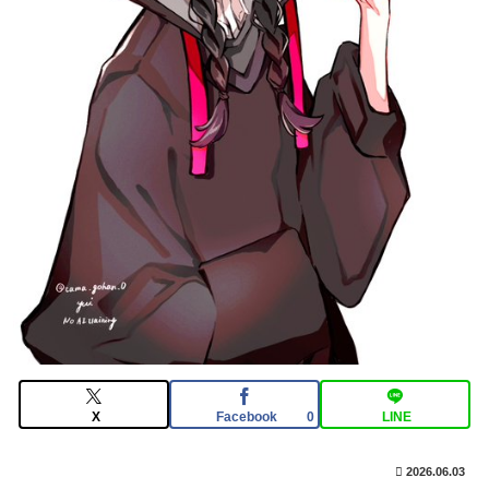
石がハチャメチャに貰えるとかそんな感じ？
【FGO】絆16のメリットが全然出てこないけど、普通に
石がハチャメチャに貰えるとかそんな感じ？
【画像】日焼け口リの締まったお尻っていいよね！ｗｗ
ｗｗｗ
【FGO】リリス Fate/GrandOrderのイラスト紹介3987
X
Facebook
LINE
0
2026.06.03