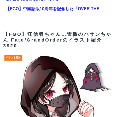
【FGO】中国語版10周年を記念した「OVER THE
SAME SKY all over the world」。武内崇さん描き下ろ
し「アルトリア・ペンドラゴン」上海Verが公開
登山口でスマホは預けて入山するルールにできないでし
【FGO】狂信者ちゃん…雪轍のハサンちゃ
ん Fate/GrandOrderのイラスト紹介
ょうか？山はそれほどの覚悟で入る場所だと思うのです
3920
【FGO】邪馬台国の魔王。卑弥呼の強化つよい…デスチ
ェンジしないなら最適クリサポーター
イラスト紹介
米農家「流石にこんな値段じゃ、米作り辞める人、出る
んじゃないかなあ？？」
【FGO】周年なんだからログレス復刻してくれたらいい
のに
【FGO】リリス Fate/GrandOrderのイラスト紹介3987
【FGO】絆16のメリットが全然出てこないけど、普通に