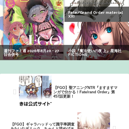
【画像】20年前のAV、キチガイすぎるwwwwww
【悲報】坂口杏里を家に住ませてあげた結果ｗｗｗｗ
【謎】アキバが夜のお店だらけになってしまった理由、誰
にも分からないｗｗｗｗ：26/08/08のニュース
【FGO】聖アニングNTR『ますますマ
ンガで分かる！Fate/rand Order』第
457話更新！
【FGO】ギャラハッドって識字率調査
みたいなギミック。ちゃんと読めばそ