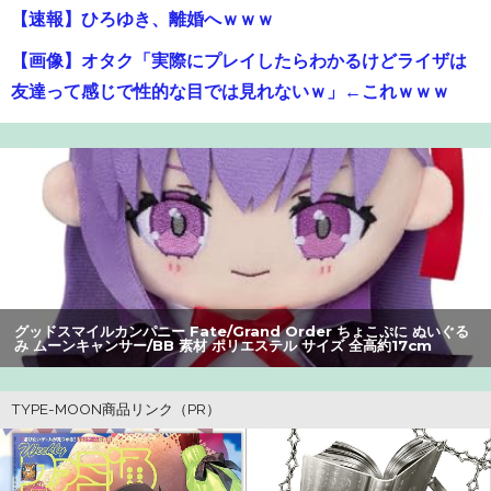
【速報】ひろゆき、離婚へｗｗｗ
【画像】オタク「実際にプレイしたらわかるけどライザは
友達って感じで性的な目では見れないｗ」←これｗｗｗ
ｗ：26/08/06のニュース
【速報】ひろゆき、離婚wwwwww
【爆笑】最近のオスガキ、名前がダサすぎるｗｗｗｗ ：
26/08/05のニュース
【動画】甲子園の女性審判、大誤審で炎上
【画像】美人すぎる女医、ガチで見つかる。めちゃくちゃ
グッドスマイルカンパニー Fate/Grand Order ちょこぷに ぬいぐる
み ムーンキャンサー/BB 素材 ポリエステル サイズ 全高約17cm
いいべｗｗｗｗ ：26/08/04のニュース
【衝撃】34歳ニート、『エロ漫画』で人生逆転
【朗報】アマガミの棚町薫さん、最新絵でめっちゃ可愛く
なる：26/08/03のニュース