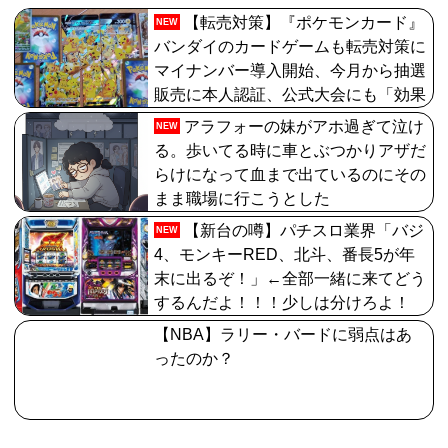
【転売対策】『ポケモンカード』
NEW
バンダイのカードゲームも転売対策に
マイナンバー導入開始、今月から抽選
販売に本人認証、公式大会にも「効果
バツグン」
アラフォーの妹がアホ過ぎて泣け
NEW
る。歩いてる時に車とぶつかりアザだ
らけになって血まで出ているのにその
まま職場に行こうとした
【新台の噂】パチスロ業界「バジ
NEW
4、モンキーRED、北斗、番長5が年
末に出るぞ！」←全部一緒に来てどう
するんだよ！！！少しは分けろよ！
【NBA】ラリー・バードに弱点はあ
ったのか？