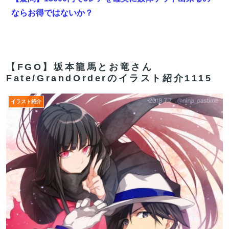
ならお得ではないか？
【悲報】頂き女子に人生を狂わされたおじさんが復讐に
すべてを捧げるヱロゲが発売ｗｗｗｗｗ
【FGO】神に愛された星1バッファー。アマデウス強化
【FGO】坂本龍馬とお竜さん
Fate/GrandOrderのイラスト紹介1115
がすごいと話題に
なろう作家「円安で高市さん叩いてた奴ら、円高でも褒
イラスト紹介
めないのでポジショントーク確定ｗｗｗ」
【FGO】金時といい勝負。クーフーリン・オルタ強化み
んなの反応まとめ
海外「世界で日本を死守するぞ！」 日本の消防署を訪れ
たちびっ子集団が世界をメロメロに
【FGO】今から弓戴冠戦を回るが杉谷さんとエウエウ、
どっちが使いやすい？