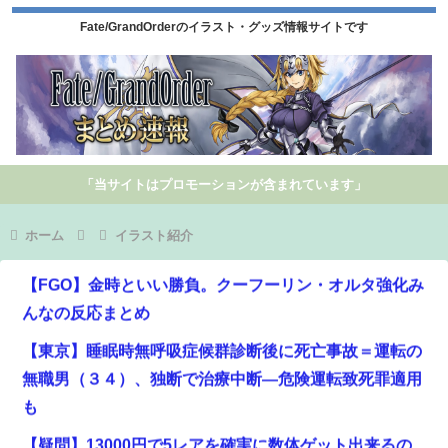
Fate/GrandOrderのイラスト・グッズ情報サイトです
「当サイトはプロモーションが含まれています」
ホーム
イラスト紹介
【FGO】金時といい勝負。クーフーリン・オルタ強化み
んなの反応まとめ
【東京】睡眠時無呼吸症候群診断後に死亡事故＝運転の
無職男（３４）、独断で治療中断―危険運転致死罪適用
も
【疑問】13000円で5レアを確実に数体ゲット出来るの