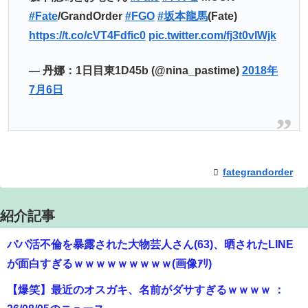
#Fate
/GrandOrder
#FGO
#坂本龍馬
(Fate)
https://t.co/cVT4Fdfic0
pic.twitter.com/fj3t0vIWjk
— 丹娜：1日目東1D45b (@nina_pastime)
2018年
7月6日
fategrandorder
紹介記事
パパ活不倫を暴露された大物芸人さん(63)、晒されたLINE
が面白すぎるｗｗｗｗｗｗｗｗｗ(画像ｱﾘ)
【爆笑】最近のオスガキ、名前がダサすぎるｗｗｗｗ ：