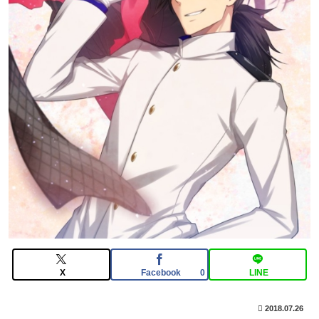
【疑問】13000円で5レアを確実に数体ゲット出来るの
ならお得ではないか？
【FGO】組み合わせ次第で活かせる場面がきっとある。
鬼女紅葉・ファントム強化みんなの反応まとめ
【FGO】黄金チケット『ますますマンガで分かる！
Fate/rand Order』第466話更新！
【動画像】上戸彩さん(40)、パンパンすぎてノーバン始
球式ならず
X
Facebook
LINE
0
2018.07.26