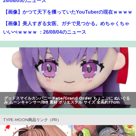
26/08/05のニュース
【画像】かつて天下を獲っていたYouTuberの現在ｗｗｗｗ
【画像】美人すぎる女医、ガチで見つかる。めちゃくちゃ
いいべｗｗｗｗ ：26/08/04のニュース
【速報】専門家「イオンモール熊本の爆心地に”こんなも
の”があったんだけど…」
【朗報】アマガミの棚町薫さん、最新絵でめっちゃ可愛く
なる：26/08/03のニュース
オコエ瑠偉、メキシコに渡って2球団を即クビ→SNS更新が
3ヶ月間止まって消息不明に
グッドスマイルカンパニー Fate/Grand Order ちょこぷに ぬいぐる
み ムーンキャンサー/BB 素材 ポリエステル サイズ 全高約17cm
【悲報】Z世代の身長低下の理由、ついに判明かｗｗｗｗ：
26/08/02のニュース
【悲報】大学生の頃に出会った小学生と結婚した男、めち
ゃくちゃ炎上してしまうwwwwwwwww