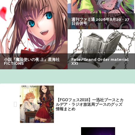
【画像】瀬戸環奈（セトカン）さん、ティファのコスプレ
でシコらせにくるｗｗｗ：26/08/01のニュース
【動画】大阪府警に射殺されたオッサン、めちゃめちゃ苦
しそうに死ぬ
【速報】熊本イオンモール、爆発の原因は『これ』の可能
性
【画像】オタク「実際にプレイしたらわかるけどライザは
友達って感じで性的な目では見れないｗ」←これｗｗｗ
ｗ：26/08/06のニュース
【FGOフェス2018】一迅社ブースとカ
ルデア・ラジオ放送局ブースのグッズ
情報まとめ