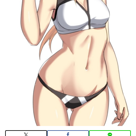
3984
【FGO】チャイナドレス バーヴァン・シー
Fate/GrandOrderのイラスト紹介3985
【FGO】スルトくんは保険に使えたのかね実際
【画像】どのくノ一を快楽責めしたいｗｗｗｗｗ