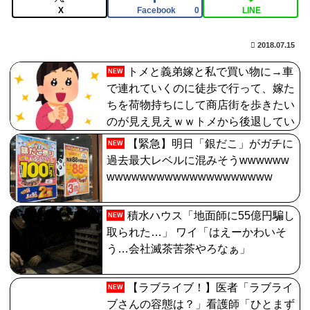
X
Facebook
LINE
0
2018.07.15
トメと義弟嫁と私で買い物に→車
NEW
で連れていくのに徒歩で行って、嫁た
ちを荷物持ちにして商店街を歩きたい
のが見え見えｗｗトメから後退してい
く嫁ズ→
【緊急】明日「銀だこ」がガチに
NEW
過去最大レベルに混みそうwwwwww
wwwwwwwwwwwwwwwwwwww
積水ハウス「地面師に55億円騙し
NEW
取られた…」 ワイ「はえーかわいそ
う…会社滅茶苦茶やろなぁ」
【ラブライブ！】医者「ラブライ
NEW
ブさんの容態は？」看護師「ひとまず