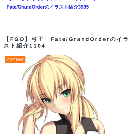
Fate/GrandOrderのイラスト紹介3985
乃木坂で一番顔がエい子ｗｗｗｗｗｗｗｗｗｗｗｗｗｗ
ｗｗｗｗｗ
【FGO】スルトくんは保険に使えたのかね実際
【FGO】弓王 Fate/GrandOrderのイラ
スト紹介1104
海外「世界で日本を死守するぞ！」 日本の消防署を訪れ
たちびっ子集団が世界をメロメロに
イラスト紹介
【FGO】まず宇宙進出が霊長譲ることに繋がるのが納得
してない
中国製ルーター20機種にバックドア 外部から完全制御
できる機能が仕込まれていた
【FGO】まず宇宙進出が霊長譲ることに繋がるのが納得
してない
【FGO】ティアマト Fate/GrandOrderのイラスト紹介