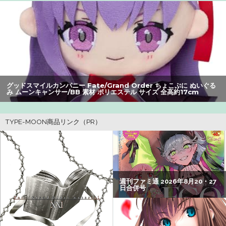
【閲覧注意】元臆女キャバ嬢の首吊り自配信、拡散されま
くって終わるｗｗｗｗｗｗｗ
【朗報】アマガミの棚町薫さん、最新絵でめっちゃ可愛く
なる：26/08/03のニュース
町の弁当屋「申し訳ないが消費税1%になったらその分商品
グッドスマイルカンパニー Fate/Grand Order ちょこぷに ぬいぐる
代を値上げするわ」
み ムーンキャンサー/BB 素材 ポリエステル サイズ 全高約17cm
【悲報】Z世代の身長低下の理由、ついに判明かｗｗｗｗ：
26/08/02のニュース
【警告】社会人「スムージーにキウイ皮ごと入れよ。これ
美容にいいんだよね〜」→ 結果…
【画像】瀬戸環奈（セトカン）さん、ティファのコスプレ
でシコらせにくるｗｗｗ：26/08/01のニュース
【悲報】映画館の客、ほぼバイオテロレベルのやらかしで
観客が避難する事態にｗｗｗｗ