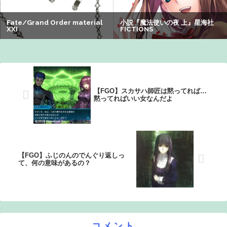
【衝撃】クルタ族虐 殺の犯人、ツェリードニヒで確定！ク
ロロの演劇のせいで2人も無駄死ににwwww
【画像】オタク「実際にプレイしたらわかるけどライザは
友達って感じで性的な目では見れないｗ」←これｗｗｗ
ｗ：26/08/06のニュース
【FGO】スカサハ師匠は黙ってれば…
黙ってればいい女なんだよ
【FGO】ふじのんのでんぐり返しっ
て、何の意味があるの？
コメント