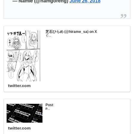
— Namie (@namgoreng)
June 26, 2018
芝石ひらめ (@hirame_sa) on X
ぐ...
twitter.com
Post
P...
twitter.com