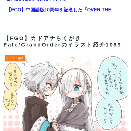
【FGO】中国語版10周年を記念した「OVER THE
SAME SKY all over the world」。武内崇さん描き下ろ
し「アルトリア・ペンドラゴン」上海Verが公開
登山口でスマホは預けて入山するルールにできないでし
【FGO】カドアナらくがき
Fate/GrandOrderのイラスト紹介1089
ょうか？山はそれほどの覚悟で入る場所だと思うのです
【FGO】邪馬台国の魔王。卑弥呼の強化つよい…デスチ
イラスト紹介
ェンジしないなら最適クリサポーター
米農家「流石にこんな値段じゃ、米作り辞める人、出る
んじゃないかなあ？？」
【FGO】周年なんだからログレス復刻してくれたらいい
のに
【FGO】リリス Fate/GrandOrderのイラスト紹介3987
【FGO】絆16のメリットが全然出てこないけど、普通に