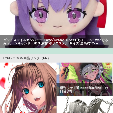
【速報】ひろゆき、離婚wwwwww
【爆笑】最近のオスガキ、名前がダサすぎるｗｗｗｗ ：
26/08/05のニュース
【動画】甲子園の女性審判、大誤審で炎上
【画像】美人すぎる女医、ガチで見つかる。めちゃくちゃ
グッドスマイルカンパニー Fate/Grand Order ちょこぷに ぬいぐる
み ムーンキャンサー/BB 素材 ポリエステル サイズ 全高約17cm
いいべｗｗｗｗ ：26/08/04のニュース
【衝撃】34歳ニート、『エロ漫画』で人生逆転
【朗報】アマガミの棚町薫さん、最新絵でめっちゃ可愛く
なる：26/08/03のニュース
【画像】20年前のAV、キチガイすぎるwwwwww
【悲報】坂口杏里を家に住ませてあげた結果ｗｗｗｗ
【謎】アキバが夜のお店だらけになってしまった理由、誰
にも分からないｗｗｗｗ：26/08/08のニュース