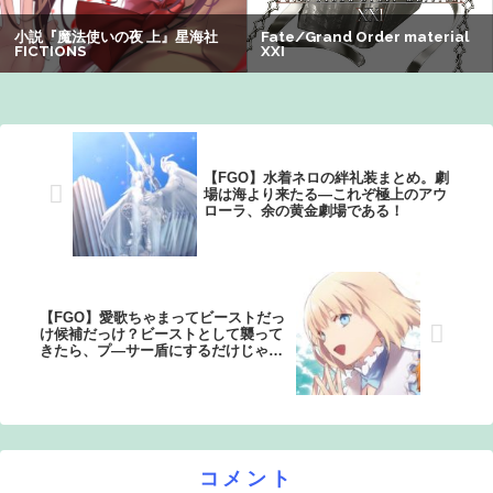
【FGO】水着ネロの絆礼装まとめ。劇
場は海より来たる―これぞ極上のアウ
ローラ、余の黄金劇場である！
【FGO】愛歌ちゃまってビーストだっ
け候補だっけ？ビーストとして襲って
きたら、プ―サー盾にするだけじゃ足
りないかも
コメント