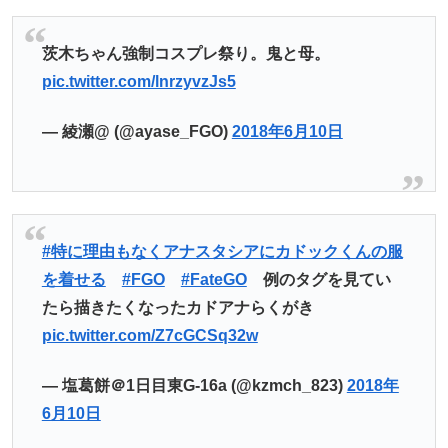
茨木ちゃん強制コスプレ祭り。鬼と母。
pic.twitter.com/lnrzyvzJs5
— 綾瀬@ (@ayase_FGO)
2018年6月10日
#特に理由もなくアナスタシアにカドックくんの服
を着せる
#FGO
#FateGO
例のタグを見てい
たら描きたくなったカドアナらくがき
pic.twitter.com/Z7cGCSq32w
— 塩葛餅＠1日目東G-16a (@kzmch_823)
2018年
6月10日