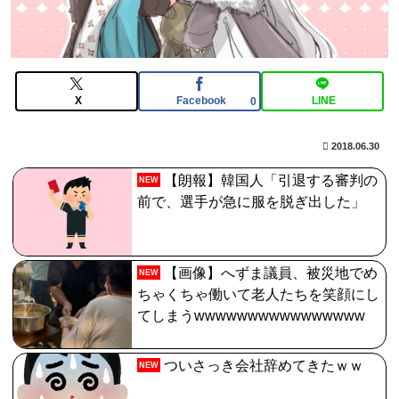
石がハチャメチャに貰えるとかそんな感じ？
【FGO】絆16のメリットが全然出てこないけど、普通に
石がハチャメチャに貰えるとかそんな感じ？
【画像】日焼け口リの締まったお尻っていいよね！ｗｗ
X
Facebook
LINE
0
ｗｗｗ
2018.06.30
【FGO】リリス Fate/GrandOrderのイラスト紹介3987
【朗報】韓国人「引退する審判の
NEW
前で、選手が急に服を脱ぎ出した」
【画像】へずま議員、被災地でめ
NEW
ちゃくちゃ働いて老人たちを笑顔にし
てしまうwwwwwwwwwwwwwwww
ついさっき会社辞めてきたｗｗ
NEW