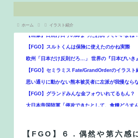
ホーム
イラスト紹介
【FGO】スルトくんは保険に使えたのかね実際
欧州「日本だけ反則だろ…」 世界の『日本びいき
【FGO】セミラミス Fate/GrandOrderのイラスト
思い通りに動かない熊本被災者に左派が我慢なら
【FGO】グランドみんな金フォウいれてるもん？
大日本帝国陸軍「侵攻できたとして、食糧どうす
【FGO】低レア強化はニッチな需要満たしていけ
【悲報】身元不明で病院に運ばれたオタク、待ち
【FGO】６．偶然や第六感
【FGO】スルトくんは保険に使えたのかね実際