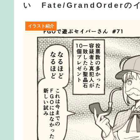
い Fate/GrandOrder
【FGO】チャイナドレス バーヴァン・シー Fate/Gr
【FGO】チャイナドレス バーヴァン・シー Fate/Gr
イラスト紹介
【FGO】スルトくんは保険に使えたのかね実際
【画像】日焼け口リの締まったお尻っていいよね