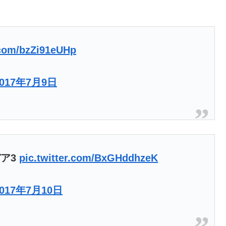
.com/bzZi91eUHp
2017年7月9日
デア3
pic.twitter.com/BxGHddhzeK
2017年7月10日