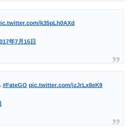
ic.twitter.com/k35pLh0AXd
2017年7月15日
み
#FateGO
pic.twitter.com/jzJrLx8eK9
日