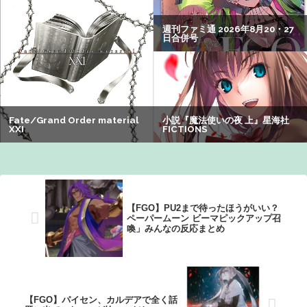
【画像】瀬戸環奈（セトカン）さん、ティファのコスプレ
でシコらせにくるｗｗｗ：26/08/01のニュース
【動画】大阪府警に射殺されたオッサン、めちゃめちゃ苦
しそうに死ぬ
【速報】熊本イオンモール、爆発の原因は『これ』の可能
性
【画像】オタク「実際にプレイしたらわかるけどライザは
友達って感じで性的な目では見れないｗ」←これｗｗｗ
ｗ：26/08/06のニュース
【FGO】PU2まで待ったほうがいい？
ペーパームーン ビーマピックアップ召
喚」みんなの反応まとめ
【FGO】パイセン、カルデアで全く話