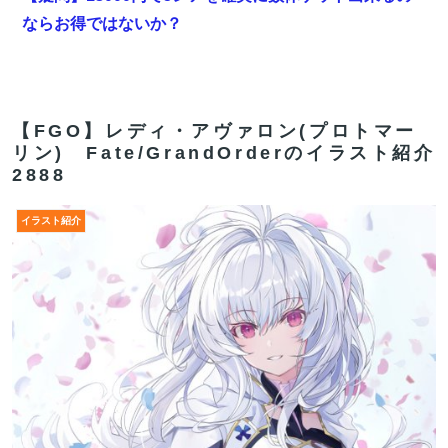
ならお得ではないか？
【悲報】頂き女子に人生を狂わされたおじさんが復讐に
すべてを捧げるヱロゲが発売ｗｗｗｗｗ
【FGO】神に愛された星1バッファー。アマデウス強化
【FGO】レディ・アヴァロン(プロトマー
リン) Fate/GrandOrderのイラスト紹介
がすごいと話題に
2888
なろう作家「円安で高市さん叩いてた奴ら、円高でも褒
めないのでポジショントーク確定ｗｗｗ」
イラスト紹介
【FGO】金時といい勝負。クーフーリン・オルタ強化み
んなの反応まとめ
海外「世界で日本を死守するぞ！」 日本の消防署を訪れ
たちびっ子集団が世界をメロメロに
【FGO】今から弓戴冠戦を回るが杉谷さんとエウエウ、
どっちが使いやすい？