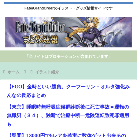
Fate/GrandOrderのイラスト・グッズ情報サイトです
「当サイトはプロモーションが含まれています」
ホーム
イラスト紹介
【FGO】金時といい勝負。クーフーリン・オルタ強化み
んなの反応まとめ
【東京】睡眠時無呼吸症候群診断後に死亡事故＝運転の
無職男（３４）、独断で治療中断―危険運転致死罪適用
も
【疑問】13000円で5レアを確実に数体ゲット出来るの