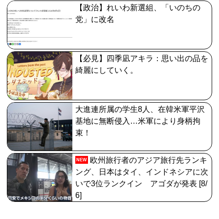
【政治】れいわ新選組、「いのちの
党」に改名
【必見】四季凪アキラ：思い出の品を
綺麗にしていく。
大進連所属の学生8人、在韓米軍平沢
基地に無断侵入…米軍により身柄拘
束！
欧州旅行者のアジア旅行先ランキ
NEW
ング、日本はタイ、インドネシアに次
いで3位ランクイン アゴダが発表 [8/
6]