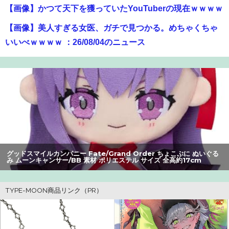
【画像】かつて天下を獲っていたYouTuberの現在ｗｗｗｗ
【画像】美人すぎる女医、ガチで見つかる。めちゃくちゃ
いいべｗｗｗｗ ：26/08/04のニュース
【速報】専門家「イオンモール熊本の爆心地に”こんなも
の”があったんだけど…」
【朗報】アマガミの棚町薫さん、最新絵でめっちゃ可愛く
なる：26/08/03のニュース
オコエ瑠偉、メキシコに渡って2球団を即クビ→SNS更新が
3ヶ月間止まって消息不明に
グッドスマイルカンパニー Fate/Grand Order ちょこぷに ぬいぐる
み ムーンキャンサー/BB 素材 ポリエステル サイズ 全高約17cm
【悲報】Z世代の身長低下の理由、ついに判明かｗｗｗｗ：
26/08/02のニュース
【悲報】大学生の頃に出会った小学生と結婚した男、めち
ゃくちゃ炎上してしまうwwwwwwwww