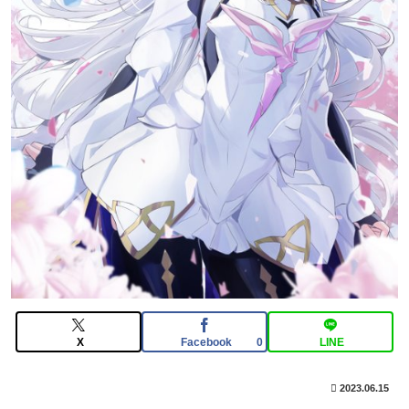
【疑問】13000円で5レアを確実に数体ゲット出来るの
ならお得ではないか？
【FGO】組み合わせ次第で活かせる場面がきっとある。
鬼女紅葉・ファントム強化みんなの反応まとめ
【FGO】黄金チケット『ますますマンガで分かる！
Fate/rand Order』第466話更新！
【動画像】上戸彩さん(40)、パンパンすぎてノーバン始
球式ならず
X
Facebook
LINE
0
2023.06.15