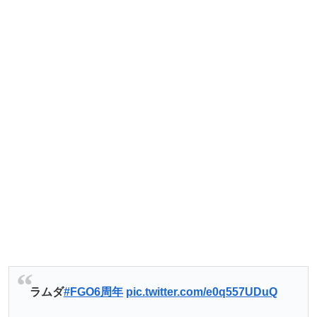
ラムダ
#FGO6周年
pic.twitter.com/e0q557UDuQ