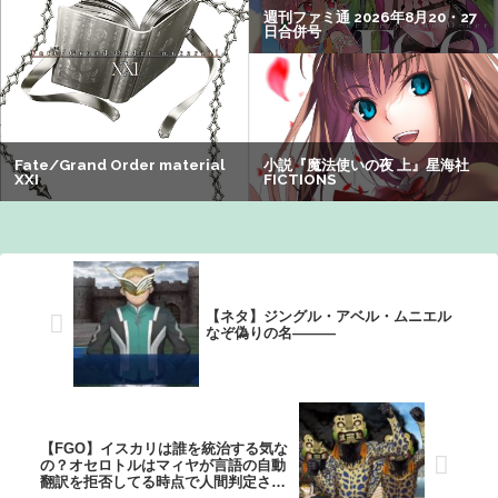
でシコらせにくるｗｗｗ：26/08/01のニュース
【悲報】女子自転車競技、ブラに綿を詰めまくって空気抵
抗を減らすチート技が発覚ｗｗｗ
【閲覧注意】元臆女キャバ嬢の首吊り自配信、拡散されま
くって終わるｗｗｗｗｗｗｗ
【画像】オタク「実際にプレイしたらわかるけどライザは
友達って感じで性的な目では見れないｗ」←これｗｗｗ
ｗ：26/08/06のニュース
【ネタ】ジングル・アベル・ムニエル
なぞ偽りの名―――
【FGO】イスカリは誰を統治する気な
の？オセロトルはマィヤが言語の自動
翻訳を拒否してる時点で人間判定され