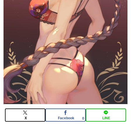
3983
【画像】日本を代表する大物漫画家、高市早苗と小泉進
次郎にガチギレ 痛烈な風刺漫画を投稿
【FGO】スルトくんは保険に使えたのかね実際
X
Facebook
LINE
0