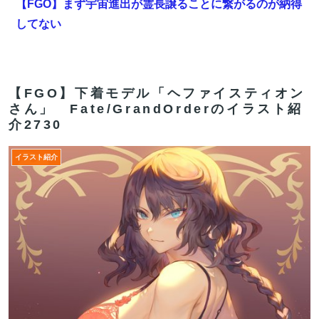
【FGO】まず宇宙進出が霊長譲ることに繋がるのが納得
してない
【悲報】札幌オリンピック、８割が賛成・・・・
【雑談】アニプレックスってFGO以外で稼げるスマホゲ
【FGO】下着モデル「ヘファイスティオン
ームってあるんだっけ？
さん」 Fate/GrandOrderのイラスト紹
介2730
【速報】パさん「平和を願う式典なのに防弾ガラスと防
弾バッグSP」安倍元首相の悲劇や石破前首相も同環境
イラスト紹介
だったことは忘れる
【FGO】まず宇宙進出が霊長譲ることに繋がるのが納得
してない
【FGO】低レア強化はニッチな需要満たしていけ
【FGO】ティアマト Fate/GrandOrderのイラスト紹介
3984
【FGO】セミラミス Fate/GrandOrderのイラスト紹介