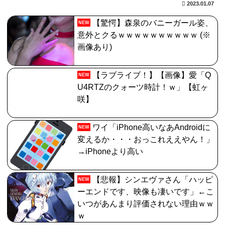
2023.01.07
【驚愕】森泉のバニーガール姿、
NEW
意外とクるｗｗｗｗｗｗｗｗｗｗ (※
画像あり)
【ラブライブ！】【画像】愛「Q
NEW
U4RTZのクォーツ時計！ｗ」【虹ヶ
咲】
ワイ「iPhone高いなあAndroidに
NEW
変えるか・・・おっこれええやん！」
→iPhoneより高い
【悲報】シンエヴァさん「ハッピ
NEW
ーエンドです、映像も凄いです」←こ
いつがあんまり評価されない理由ｗｗ
ｗ