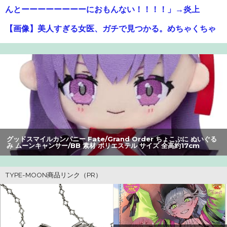
んとーーーーーーーーにおもんない！！！！」→炎上
【画像】美人すぎる女医、ガチで見つかる。めちゃくちゃ
いいべｗｗｗｗ ：26/08/04のニュース
【悲報】風俗嬢やってる女の末路ｗｗｗｗｗｗｗｗｗｗｗ
【朗報】アマガミの棚町薫さん、最新絵でめっちゃ可愛く
なる：26/08/03のニュース
【警告】社会人「スムージーにキウイ皮ごと入れよ。これ
美容にいいんだよね〜」→ 結果…
グッドスマイルカンパニー Fate/Grand Order ちょこぷに ぬいぐる
み ムーンキャンサー/BB 素材 ポリエステル サイズ 全高約17cm
【悲報】Z世代の身長低下の理由、ついに判明かｗｗｗｗ：
26/08/02のニュース
【衝撃】クルタ族虐 殺の犯人、ツェリードニヒで確定！ク
ロロの演劇のせいで2人も無駄死ににwwww
【画像】瀬戸環奈（セトカン）さん、ティファのコスプレ