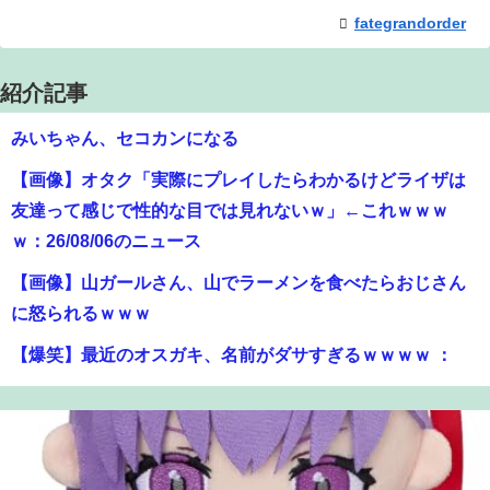
fategrandorder
紹介記事
みいちゃん、セコカンになる
【画像】オタク「実際にプレイしたらわかるけどライザは
友達って感じで性的な目では見れないｗ」←これｗｗｗ
ｗ：26/08/06のニュース
【画像】山ガールさん、山でラーメンを食べたらおじさん
に怒られるｗｗｗ
【爆笑】最近のオスガキ、名前がダサすぎるｗｗｗｗ ：
26/08/05のニュース
【衝撃】きゃりーぱみゅぱみゅ 本名をさらりと告白
【画像】美人すぎる女医、ガチで見つかる。めちゃくちゃ