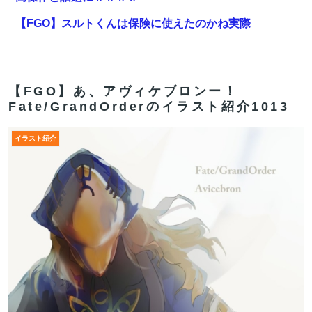
【FGO】スルトくんは保険に使えたのかね実際
【動画】ロシア軍のドローンをネット発射装置で撃墜す
るウクライナ。
【FGO】あ、アヴィケブロンー！
【雑談】アニプレックスってFGO以外で稼げるスマホゲ
Fate/GrandOrderのイラスト紹介1013
ームってあるんだっけ？
イラスト紹介
【悲報】円安容認派「円安は輸出が伸びで日本経済ホク
ホク！」⇒ 世界に売る物が無さすぎて輸出額で韓国に惨
敗・・・
【FGO】ティアマト Fate/GrandOrderのイラスト紹介
3984
【FGO】ティアマト Fate/GrandOrderのイラスト紹介
3984
【FGO】金時といい勝負。クーフーリン・オルタ強化み