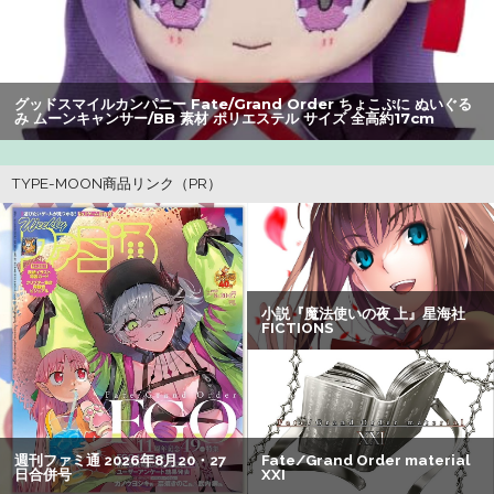
いいべｗｗｗｗ ：26/08/04のニュース
【悲報】ライザさん、おぱいを触られてしまうｗｗｗｗｗ
ｗｗｗ
グッドスマイルカンパニー Fate/Grand Order ちょこぷに ぬいぐる
み ムーンキャンサー/BB 素材 ポリエステル サイズ 全高約17cm
【朗報】アマガミの棚町薫さん、最新絵でめっちゃ可愛く
なる：26/08/03のニュース
【悲報】Z世代「求刑7年のジャンポケ斎藤は口封じに被害
者殺した方が量刑軽かっただろ」←1万いいね
【悲報】Z世代の身長低下の理由、ついに判明かｗｗｗｗ：
26/08/02のニュース
【悲報】ショートスリーパー堀さん、対面で高須幹弥にブ
チギレるｗｗｗｗ
【悲報】男が嫌いな男の特徴がこちらｗｗｗｗｗｗｗｗｗ
ｗ
【悲報】有名漫画家「体重の減少が止まりません」→ファ