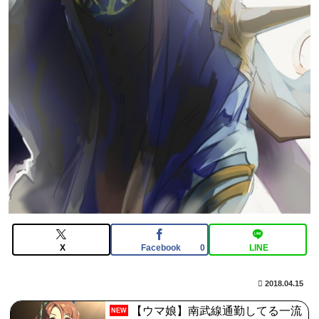
んなの反応まとめ
【FGO】ジャンヌ系にラクシュミーは含まれますか？W
ジル・ド・レェ強化みんなの反応まとめ
【画像】どのくノ一を快楽責めしたいｗｗｗｗｗ
【FGO】再臨状態でバフ受けれる受けれないが困る
X
Facebook
LINE
0
2018.04.15
【ウマ娘】南武線通勤してる一流
NEW