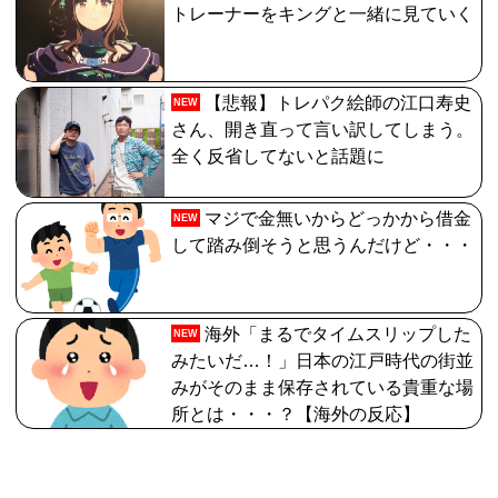
トレーナーをキングと一緒に見ていく
【悲報】トレパク絵師の江口寿史
NEW
さん、開き直って言い訳してしまう。
全く反省してないと話題に
マジで金無いからどっかから借金
NEW
して踏み倒そうと思うんだけど・・・
海外「まるでタイムスリップした
NEW
みたいだ…！」日本の江戸時代の街並
みがそのまま保存されている貴重な場
所とは・・・？【海外の反応】