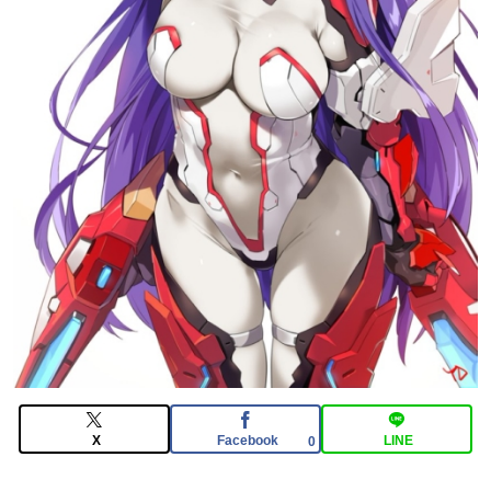
【FGO】セミラミス Fate/GrandOrderのイラスト紹介
3983
【FGO】低レア強化はニッチな需要満たしていけ
【動画】半ケツ祭り、限界突破ｗｗｗｗｗｗｗｗｗｗｗ
ｗｗ
【FGO】ティアマト Fate/GrandOrderのイラスト紹介
3984
X
Facebook
LINE
0