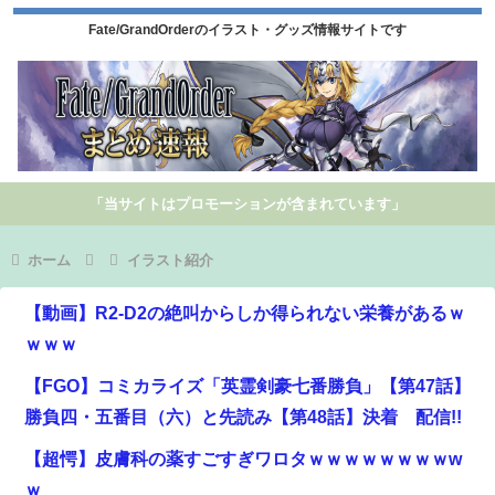
Fate/GrandOrderのイラスト・グッズ情報サイトです
「当サイトはプロモーションが含まれています」
ホーム
イラスト紹介
【動画】R2-D2の絶叫からしか得られない栄養があるｗ
ｗｗｗ
【FGO】コミカライズ「英霊剣豪七番勝負」【第47話】
勝負四・五番目（六）と先読み【第48話】決着 配信!!
【超愕】皮膚科の薬すごすぎワロタｗｗｗｗｗｗｗｗw
ｗ