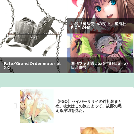
どの成果がない」WWWWWWWWWWW
【懐古】ネット流行語2007年、ヤバすぎてワロッタァｗｗ
ｗｗ ：26/07/31のニュース
【画像】旅人女子「夜景を撮りたかっただけなのに、故郷
の村が燃やされたみたいになった」←26万ｲｲﾈｗｗｗｗ
グリフィス（）「女の子は基本的に彼氏が３人必要」←500
万バズwww
【爆笑】最近のオスガキ、名前がダサすぎるｗｗｗｗ ：
26/08/05のニュース
【FGO】セイバーリリイの絆礼装まと
め。彼女はこの旅によって、故郷の燃
える岸辺を見た。