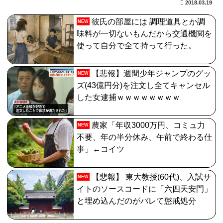
2018.03.19
彼氏の部屋には 調理道具とか調
NEW
味料が一切ないもんだから交通機関を
使って自分で全て持って行った。
【悲報】週間少年ジャンプのグッ
NEW
ズ(43億円分)を注文し全てキャンセル
した女逮捕ｗｗｗｗｗｗｗｗ
農家「年収3000万円、コミュ力
NEW
不要、年の半分休み、午前で終わる仕
事」←コイツ
【悲報】 東大教授(60代)、入試サ
NEW
イトのソースコードに「六四天安門」
と埋め込んだのがバレて懲戒処分