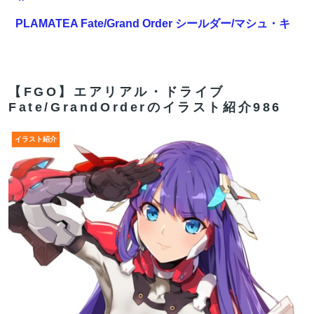
PLAMATEA Fate/Grand Order シールダー/マシュ・キ
リエライト〔オルテナウス〕プラモデル[マックスファ
クトリー]が予約受付開始
ウクライナの次は日本とかいうやついるけどどういう理
【FGO】エアリアル・ドライブ
Fate/GrandOrderのイラスト紹介986
屈なの？
【FGO】セミラミス Fate/GrandOrderのイラスト紹介
イラスト紹介
3983
【画像】アニメとかで『100万回は見た展開』がこちら
www何でこの展開こんなに多いの？
【FGO】今から弓戴冠戦を回るが杉谷さんとエウエウ、
どっちが使いやすい？
【FGO】組み合わせ次第で活かせる場面がきっとある。
鬼女紅葉・ファントム強化みんなの反応まとめ