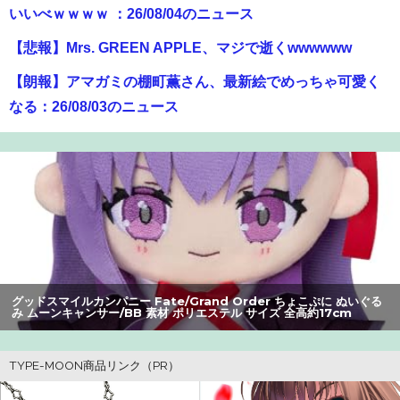
いいべｗｗｗｗ ：26/08/04のニュース
【悲報】Mrs. GREEN APPLE、マジで逝くwwwwww
【朗報】アマガミの棚町薫さん、最新絵でめっちゃ可愛く
なる：26/08/03のニュース
【動画】クレヨンしんちゃんの例の動画、バズリすぎてネ
ットミームと化すｗｗｗｗ
【悲報】Z世代の身長低下の理由、ついに判明かｗｗｗｗ：
26/08/02のニュース
【画像】大阪の高校「制服を”これ”に変えたら志願者がめ
ちゃくちゃ増えた」
グッドスマイルカンパニー Fate/Grand Order ちょこぷに ぬいぐる
み ムーンキャンサー/BB 素材 ポリエステル サイズ 全高約17cm
【画像】瀬戸環奈（セトカン）さん、ティファのコスプレ
でシコらせにくるｗｗｗ：26/08/01のニュース
【速報】ゼレンスキー大統領「日本の支援は期待されたほ